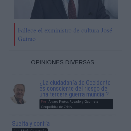
Fallece el exministro de cultura José
Guirao
OPINIONES DIVERSAS
¿La ciudadanía de Occidente
es consciente del riesgo de
una tercera guerra mundial?
Por
Álvaro Frutos Rosado y Gabinete
Geopolítica de Crisis
Suelta y confía
Por
María Comesaña