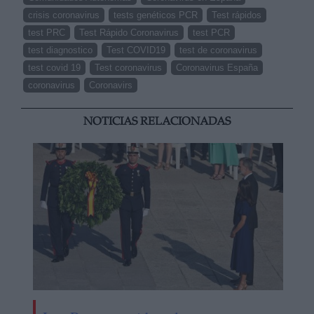
crisis coronavirus
tests genéticos PCR
Test rápidos
test PRC
Test Rápido Coronavirus
test PCR
test diagnostico
Test COVID19
test de coronavirus
test covid 19
Test coronavirus
Coronavirus España
coronavirus
Coronavirs
NOTICIAS RELACIONADAS