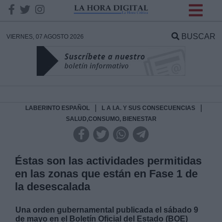
INFORMACION SOBRE LA
PROTECCIÓN DE TUS
BUSCAR
VIERNES, 07 AGOSTO 2026
DATOS
Responsable:
Finalidad:
|
|
LABERINTO ESPAÑOL
L A I.A. Y SUS CONSECUENCIAS
SALUD,CONSUMO, BIENESTAR
Datos tratados:
Éstas son las actividades permitidas
en las zonas que están en Fase 1 de
Legitimación:
la desescalada
Destinatarios:
Una orden gubernamental
publicada el sábado 9
de mayo
en el Boletín Oficial del Estado (BOE)