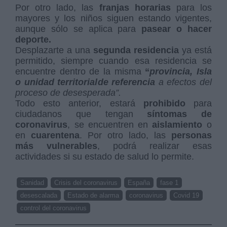
Por otro lado, las
franjas horarias
para los
mayores y los niños siguen estando vigentes,
aunque sólo se aplica para
pasear o hacer
deporte.
Desplazarte a una
segunda residencia
ya está
permitido, siempre cuando esa residencia se
encuentre dentro de la misma
“
provincia, Isla
o unidad territorial
de referencia
a efectos del
proceso de desesperada”.
Todo esto anterior, estará
prohibido
para
ciudadanos que tengan
síntomas de
coronavirus
, se encuentren en
aislamiento
o
en
cuarentena
. Por otro lado, las
personas
más vulnerables
, podrá realizar esas
actividades si su estado de salud lo permite.
Sanidad
Crisis del coronavirus
España
fase 1
desescalada
Estado de alarma
coronavirus
Covid 19
control del coronavirus