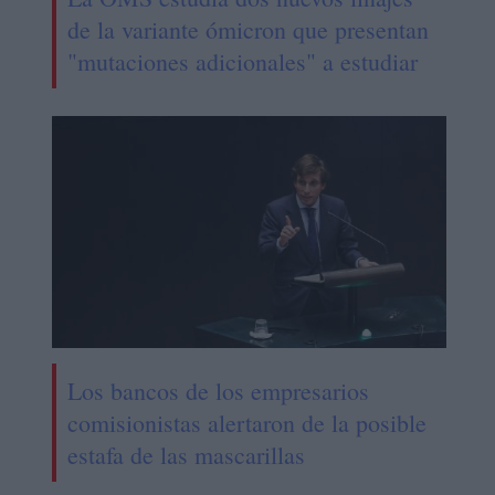
de la variante ómicron que presentan
"mutaciones adicionales" a estudiar
Los bancos de los empresarios
comisionistas alertaron de la posible
estafa de las mascarillas