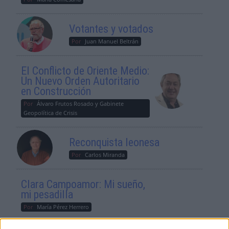
Votantes y votados
Por
Juan Manuel Beltrán
El Conflicto de Oriente Medio:
Un Nuevo Orden Autoritario
en Construcción
Por
Álvaro Frutos Rosado y Gabinete
Geopolítica de Crisis
Reconquista leonesa
Por
Carlos Miranda
Clara Campoamor: Mi sueño,
mi pesadilla
Por
María Pérez Herrero