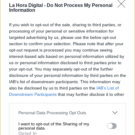
La Hora Digital -
Do Not Process My Personal
Information
NOTICIAS MAS VISTAS
If you wish to opt-out of the sale, sharing to third parties, or
processing of your personal or sensitive information for
targeted advertising by us, please use the below opt-out
section to confirm your selection. Please note that after your
opt-out request is processed you may continue seeing
|
LABERINTO ESPAÑOL
SALUD,CONSUMO, BIENESTAR
interest-based ads based on personal information utilized by
us or personal information disclosed to third parties prior to
your opt-out. You may separately opt-out of the further
disclosure of your personal information by third parties on the
España ha realizado más de tres
IAB’s list of downstream participants. This information may
millones de pruebas diagnósticas de
also be disclosed by us to third parties on the
IAB’s List of
COVID-19
Downstream Participants
that may further disclose it to other
third parties.
Desde el inicio de la pandemia en nuestro país, las
pruebas para detectar la enfermedad se han ido
Personal Data Processing Opt Outs
incrementando de manera exponencial. Los datos
actualizados muestran que a día de hoy, los
I want to opt-out of the Sharing of my
personal data.
equipos sanitarios del Gobierno Central y las
Opted In
Comunidades Autónomas realizaron más de