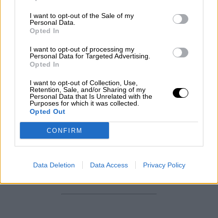
1.919.411 pruebas de pruebas PCR, las más
I want to opt-out of the Sale of my
fiables, a las que se suman 1.118.429 test rápidos.
Personal Data.
Opted In
LUNES, 18 MAYO 2020
I want to opt-out of processing my
AUTOR FACUNDO CAÍN SAGÁRNAGA GILES
Personal Data for Targeted Advertising.
Mas artículos del mismo autor/a
Opted In
I want to opt-out of Collection, Use,
Retention, Sale, and/or Sharing of my
Personal Data that Is Unrelated with the
Purposes for which it was collected.
Opted Out
CONFIRM
Data Deletion
Data Access
Privacy Policy