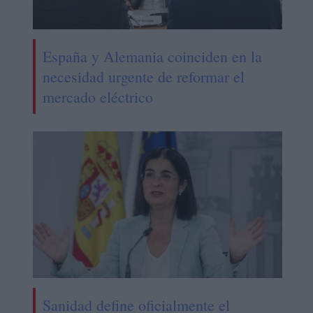
España y Alemania coinciden en la
necesidad urgente de reformar el
mercado eléctrico
Sanidad define oficialmente el