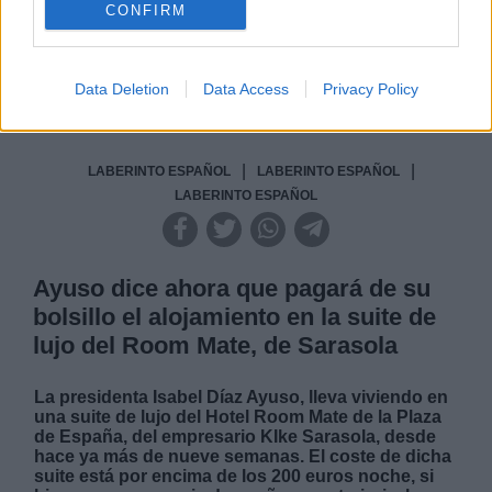
CONFIRM
NOTICIAS MAS VISTAS
Data Deletion
Data Access
Privacy Policy
|
|
LABERINTO ESPAÑOL
LABERINTO ESPAÑOL
LABERINTO ESPAÑOL
Ayuso dice ahora que pagará de su
bolsillo el alojamiento en la suite de
lujo del Room Mate, de Sarasola
La presidenta Isabel Díaz Ayuso, lleva viviendo en
una suite de lujo del Hotel Room Mate de la Plaza
de España, del empresario KIke Sarasola, desde
hace ya más de nueve semanas. El coste de dicha
suite está por encima de los 200 euros noche, si