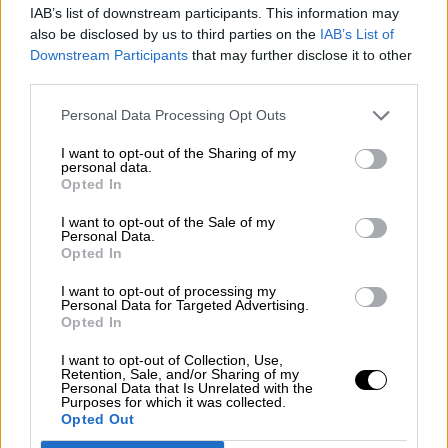
IAB’s list of downstream participants. This information may
also be disclosed by us to third parties on the
IAB’s List of
Votantes y votados
Downstream Participants
that may further disclose it to other
Por
Juan Manuel Beltrán
third parties.
Personal Data Processing Opt Outs
El Conflicto de Oriente Medio:
Un Nuevo Orden Autoritario
I want to opt-out of the Sharing of my
en Construcción
personal data.
Opted In
Por
Álvaro Frutos Rosado y Gabinete
Geopolítica de Crisis
I want to opt-out of the Sale of my
Personal Data.
Opted In
Reconquista leonesa
Por
Carlos Miranda
I want to opt-out of processing my
Personal Data for Targeted Advertising.
Opted In
Clara Campoamor: Mi sueño,
I want to opt-out of Collection, Use,
mi pesadilla
Retention, Sale, and/or Sharing of my
Personal Data that Is Unrelated with the
Por
María Pérez Herrero
Purposes for which it was collected.
Opted Out