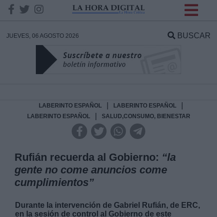
INFORMACION SOBRE LA
PROTECCIÓN DE TUS
BUSCAR
JUEVES, 06 AGOSTO 2026
DATOS
Responsable:
Finalidad:
|
|
LABERINTO ESPAÑOL
LABERINTO ESPAÑOL
|
LABERINTO ESPAÑOL
SALUD,CONSUMO, BIENESTAR
Datos tratados:
Rufián recuerda al Gobierno:
“la
gente no come anuncios come
Legitimación:
cumplimientos”
Destinatarios:
Durante la intervención de Gabriel Rufián, de ERC,
en la sesión de control al Gobierno de este