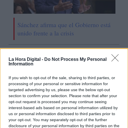
Sánchez afirma que el Gobierno está
unido frente a la crisis
OPINIONES DIVERSAS
La Hora Digital -
Do Not Process My Personal
Information
¿La ciudadanía de Occidente
If you wish to opt-out of the sale, sharing to third parties, or
es consciente del riesgo de
processing of your personal or sensitive information for
una tercera guerra mundial?
targeted advertising by us, please use the below opt-out
Por
Álvaro Frutos Rosado y Gabinete
section to confirm your selection. Please note that after your
Geopolítica de Crisis
opt-out request is processed you may continue seeing
interest-based ads based on personal information utilized by
us or personal information disclosed to third parties prior to
Suelta y confía
your opt-out. You may separately opt-out of the further
Por
María Comesaña
disclosure of your personal information by third parties on the