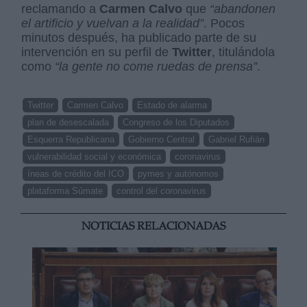
reclamando a
Carmen Calvo
que
“abandonen
el artificio y vuelvan a la realidad”
. Pocos
minutos después, ha publicado parte de su
intervención en su perfil de
Twitter
, titulándola
como
“
la gente no come ruedas de prensa”
.
Twitter
Carmen Calvo
Estado de alarma
plan de desescalada
Congreso de los Diputados
Esquerra Republicana
Gobierno Central
Gabriel Rufián
vulnerabilidad social y económica
coronavirus
íneas de crédito del ICO
pymes y autónomos
plataforma Súmate
control del coronavirus
NOTICIAS RELACIONADAS