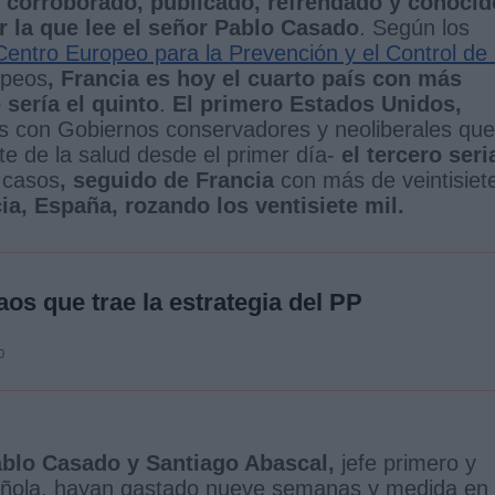
corroborado, publicado, refrendado y conocid
 la que lee el señor Pablo Casado
. Según los
ntro Europeo para la Prevención y el Control de 
opeos
, Francia es hoy el cuarto país con más
 sería el quinto
.
El primero Estados Unidos,
 con Gobiernos conservadores y neoliberales que
e de la salud desde el primer día-
el tercero seri
l casos
, seguido de Francia
con más de veintisiet
cia, España, rozando los ventisiete mil.
caos que trae la estrategia del PP
0
blo Casado y Santiago Abascal,
jefe primero y
añola, hayan gastado nueve semanas y medida en