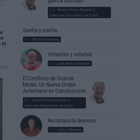
guerra mundial?
e
Por
Álvaro Frutos Rosado y
Gabinete Geopolítica de Crisis
Suelta y confía
te
es
Por
María Comesaña
 el
Votantes y votados
Por
Juan Manuel Beltrán
2020
El Conflicto de Oriente
Medio: Un Nuevo Orden
Autoritario en Construcción
Por
Álvaro Frutos Rosado y
Gabinete Geopolítica de Crisis
Reconquista leonesa
Por
Carlos Miranda