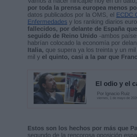
Vamos a hacer hincapié hoy en un dato,
por toda la prensa europea menos por
datos publicados por la OMS, el
ECDC Ce
Enfermedades
y los ranking diarios eur
fallecidos, por delante de España que
seguido de Reino Unido
-ambos países
habrían colocado la economía por delant
Italia,
que supera ya los treinta y un mi
mil y
el quinto, casi a la par que Fran
El odio y el 
Por Ignacio Ruiz
viernes, 1 de mayo de 202
Estos son los hechos por más que Pa
segundo de la rencorosa oposición esp