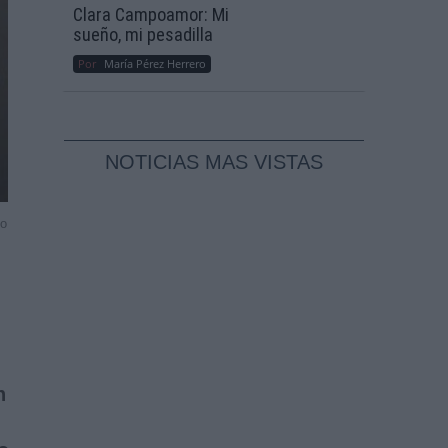
Clara Campoamor: Mi
sueño, mi pesadilla
Por
María Pérez Herrero
NOTICIAS MAS VISTAS
do
n