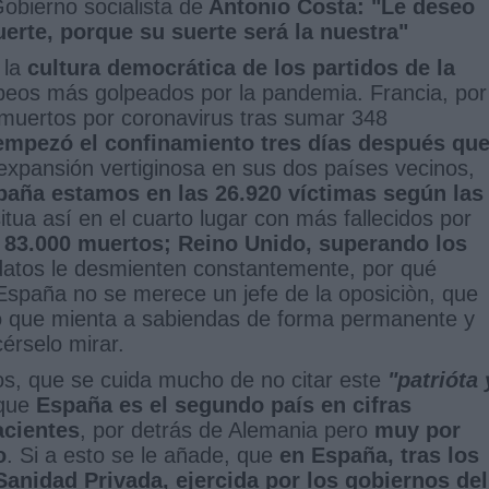
obierno socialista de
Antonio Costa: "Le deseo
erte, porque su suerte será la nuestra"
 la
cultura democrática de los partidos de la
peos más golpeados por la pandemia. Francia, por
 muertos por coronavirus tras sumar 348
empezó el confinamiento tres días después qu
 expansión vertiginosa en sus dos países vecinos,
paña estamos en las 26.920 víctimas según las
situa así en el cuarto lugar con más fallecidos por
e
83.000 muertos; Reino Unido, superando los
 datos le desmienten constantemente, por qué
spaña no se merece un jefe de la oposiciòn, que
rno que mienta a sabiendas de forma permanente y
cérselo mirar.
os, que se cuida mucho de no citar este
"patrióta 
 que
España es el segundo país en cifras
acientes
, por detrás de Alemania pero
muy por
o
. Si a esto se le añade, que
en España, tras los
Sanidad Privada, ejercida por los gobiernos del