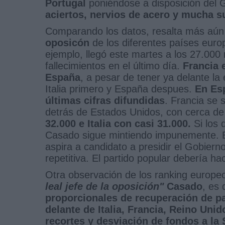
Portugal
poniéndose a disposición del G
aciertos, nervios de acero y mucha su
Comparando los datos, resalta más aún
oposicón
de los diferentes países euro
ejemplo, llegó este martes a los 27.000
fallecimientos en el último día.
Francia 
España
, a pesar de tener ya delante la
Italia primero y España despues.
En Es
últimas cifras difundidas
. Francia se 
detrás de Estados Unidos, con cerca d
32.000 e Italia con casi 31.000.
Si los
Casado sigue mintiendo impunemente. E
aspira a candidato a presidir el Gobie
repetitiva. El partido popular debería ha
Otra observación de los ranking europe
leal
jefe de la oposición"
Casado
, es
proporcionales de recuperación de p
delante de Italia, Francia, Reino Unid
recortes y desviación de fondos a la 