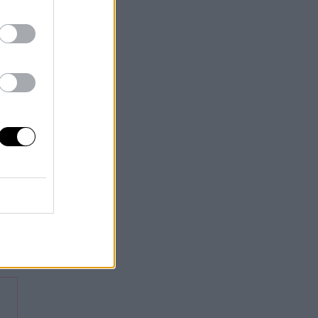
do
ina
cas
l