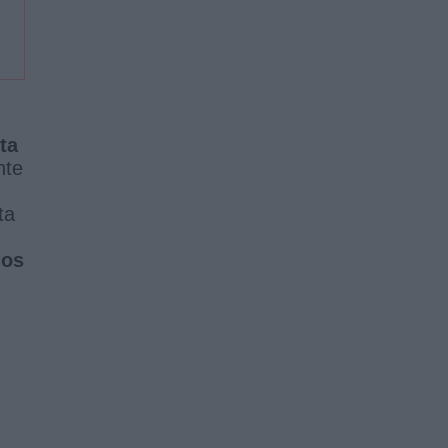
ta
nte
ta
dos