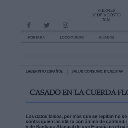
VIERNES
INFORMACION SOBRE LA PROTECCIÓN DE TUS DATOS
07 DE AGOSTO
2026
Responsable:
Finalidad:
PORTADA
LOCO MUNDO
ALIADOS
Datos tratados:
Legitimación:
Destinatarios:
|
LABERINTO ESPAÑOL
SALUD,CONSUMO, BIENESTAR
Derechos:
CASADO EN LA CUERDA FLO
link
Información adicional
link
Los datos falsos, por mas que se repitan no se 
contra quien las utiliza con ánimo de confundir
y de Santiago Abascal de que España es el paí