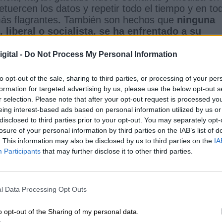
tuercen los datos y repetir todo el tiempo y en to
ás flagrantes
.
También son hechos que
ninguna
liberal o socialista, se ha enfrentado a su
el coronavirus, salvo la oposición española
, q
 obstáculos permanentes en l
a lucha que el
gital -
Do Not Process My Personal Information
o contra el Covid-19
. En definitiva, la única
partidistas
y se dedica en cuerpo y alma a
to opt-out of the sale, sharing to third parties, or processing of your per
e de Estado mediático"
en lugar de salvar vidas
formation for targeted advertising by us, please use the below opt-out s
edad del saturado Sistema de Salud español que
r selection. Please note that after your opt-out request is processed y
eing interest-based ads based on personal information utilized by us or
nto a debilitar.
disclosed to third parties prior to your opt-out. You may separately opt-
 desbordara la pandemia
y atacara en especial 
losure of your personal information by third parties on the IAB’s list of
sado, que ha estado proponiendo corbatas negras
. This information may also be disclosed by us to third parties on the
IA
 baratos, junto a su admirada líder madrileña a la
Participants
that may further disclose it to other third parties.
ha aportado algo.
Cuatro folios contados con 25
a como principal
, el gran descubrimiento de las
un gran Pacto por la Sanidad.
¿Aquél que
l Data Processing Opt Outs
irre, los consejeros Lamela, Güemes, los
z, recortando cuatro mil camas en Madrid,
o opt-out of the Sharing of my personal data.
 desviando fondos de la Pública a la privada pa