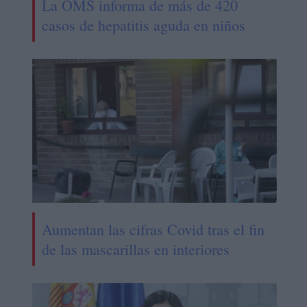
La OMS informa de más de 420
casos de hepatitis aguda en niños
Aumentan las cifras Covid tras el fin
de las mascarillas en interiores