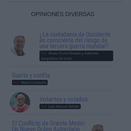
OPINIONES DIVERSAS
¿La ciudadanía de Occidente
es consciente del riesgo de
una tercera guerra mundial?
Por
Álvaro Frutos Rosado y Gabinete
Geopolítica de Crisis
Suelta y confía
Por
María Comesaña
Votantes y votados
Por
Juan Manuel Beltrán
El Conflicto de Oriente Medio:
Un Nuevo Orden Autoritario