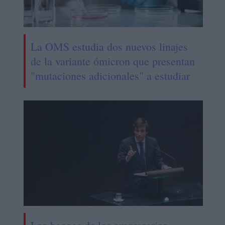
La OMS estudia dos nuevos linajes
de la variante ómicron que presentan
"mutaciones adicionales" a estudiar