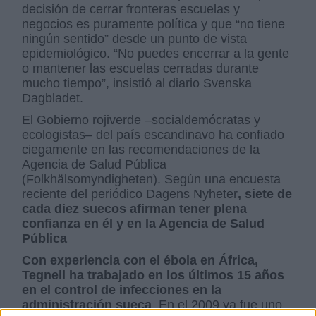
decisión de cerrar fronteras escuelas y
negocios es puramente política y que “no tiene
ningún sentido” desde un punto de vista
epidemiológico. “No puedes encerrar a la gente
o mantener las escuelas cerradas durante
mucho tiempo”, insistió al diario Svenska
Dagbladet.
El Gobierno rojiverde –socialdemócratas y
ecologistas– del país escandinavo ha confiado
ciegamente en las recomendaciones de la
Agencia de Salud Pública
(Folkhälsomyndigheten). Según una encuesta
reciente del periódico Dagens Nyheter
, siete de
cada diez suecos afirman tener plena
confianza en él y en la Agencia de Salud
Pública
Con experiencia con el ébola en África,
Tegnell ha trabajado en los últimos 15 años
en el control de infecciones en la
administración sueca
. En el 2009 ya fue uno