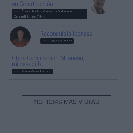
en Construcción
Por
Álvaro Frutos Rosado y Gabinete
Geopolítica de Crisis
Reconquista leonesa
Por
Carlos Miranda
Clara Campoamor: Mi sueño,
mi pesadilla
Por
María Pérez Herrero
NOTICIAS MAS VISTAS