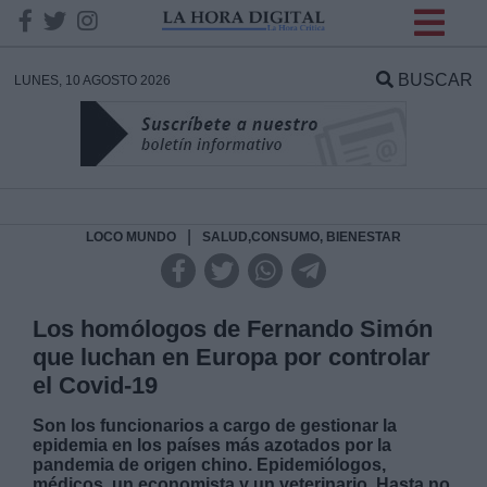
INFORMACION SOBRE LA
PROTECCIÓN DE TUS
BUSCAR
LUNES, 10 AGOSTO 2026
DATOS
Responsable:
Finalidad:
|
LOCO MUNDO
SALUD,CONSUMO, BIENESTAR
Datos tratados:
Los homólogos de Fernando Simón
que luchan en Europa por controlar
el Covid-19
Legitimación:
Son los funcionarios a cargo de gestionar la
epidemia en los países más azotados por la
Destinatarios:
pandemia de origen chino. Epidemiólogos,
médicos, un economista y un veterinario. Hasta no