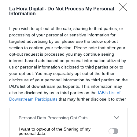
de los responsables de la gestión de la gripe A
(H1N1) y jugó un papel clave en la decisión
La Hora Digital -
Do Not Process My Personal
Information
sobre un programa de vacunación masiva, que
incluyó a unos cinco millones de suecos.
If you wish to opt-out of the sale, sharing to third parties, or
Hombre de cifras y estadísticas, Tegnell evoca
processing of your personal or sensitive information for
una absoluta seguridad en si mismo y en su
targeted advertising by us, please use the below opt-out
gestión, algo que algunos consideran que
section to confirm your selection. Please note that after your
puede dar una imagen de arrogancia. Pero
opt-out request is processed you may continue seeing
últimamente también se le ha escuchado cierta
interest-based ads based on personal information utilized by
autocrítica por no haber sido capaz de proteger
us or personal information disclosed to third parties prior to
a los ancianos en las residencias, duramente
your opt-out. You may separately opt-out of the further
golpeadas por la Covid-19
(la mitad de los
disclosure of your personal information by third parties on the
muertos en Estocolmo han sido en
IAB’s list of downstream participants. This information may
residencias)
. Según Tegnell, este es el
also be disclosed by us to third parties on the
IAB’s List of
principal motivo de que la mortalidad en Suecia
Downstream Participants
that may further disclose it to other
sea muy superior a la de los países vecinos.
third parties.
Especialmente al inicio del brote, recibió duras
críticas por parte de decenas de científicos
Personal Data Processing Opt Outs
suecos, que alertaron de los riesgos de no
I want to opt-out of the Sharing of my
imponer mayores restricciones para frenar la
personal data.
propagación del virus, pero su apoyo entre la