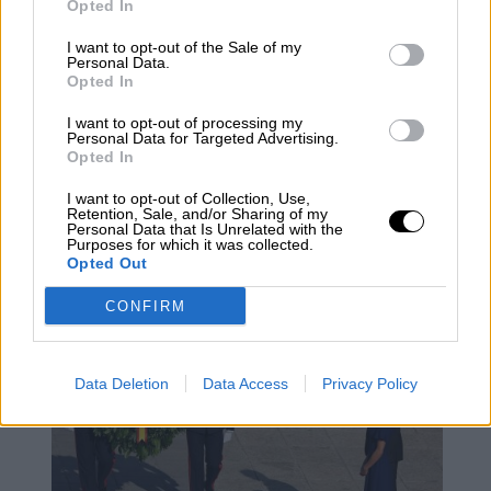
Opted In
sociedad ha ido en aumento.
A sus 64 años,
Tegnell ya ha dicho que piensa retirarse
I want to opt-out of the Sale of my
Personal Data.
antes de la siguiente nueva epidemia.
Opted In
I want to opt-out of processing my
control del coronavirus
coronavirus Italia
Italia
Personal Data for Targeted Advertising.
Francia Alemania
italia coronaviurs
coronavirus francia
Opted In
Coronavirus en España
coronavirus en el mundo
I want to opt-out of Collection, Use,
coronavirus alemania
coronavirus Europa
coronavirus
Retention, Sale, and/or Sharing of my
Personal Data that Is Unrelated with the
coronavirus suecia
Purposes for which it was collected.
Opted Out
NOTICIAS RELACIONADAS
CONFIRM
Data Deletion
Data Access
Privacy Policy