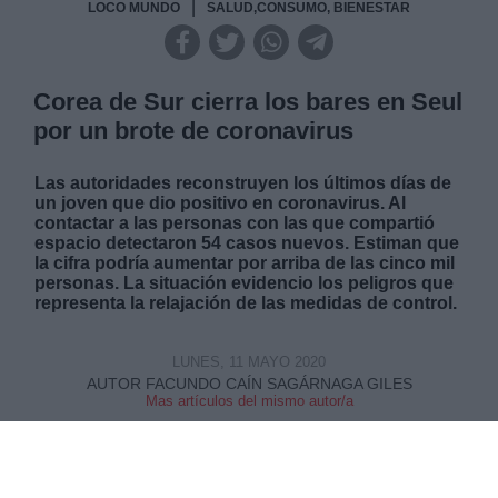
|
LOCO MUNDO
SALUD,CONSUMO, BIENESTAR
Corea de Sur cierra los bares en Seul
por un brote de coronavirus
Las autoridades reconstruyen los últimos días de
un joven que dio positivo en coronavirus. Al
contactar a las personas con las que compartió
espacio detectaron 54 casos nuevos. Estiman que
la cifra podría aumentar por arriba de las cinco mil
personas.
La situación evidencio los peligros que
representa la relajación de las medidas de control.
LUNES, 11 MAYO 2020
AUTOR FACUNDO CAÍN SAGÁRNAGA GILES
Mas artículos del mismo autor/a