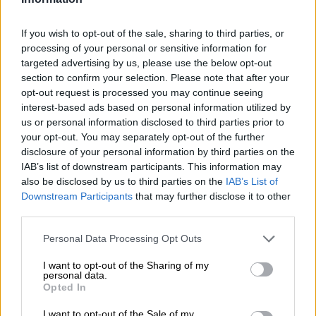
ganamos todos. Sin embargo, también
manifestó que nadie entiende la falta de apoyo
de Vox, ni se conocen las explicaciones, pues el
If you wish to opt-out of the sale, sharing to third parties, or
acuerdo no es una propuesta rígida, ha sido
processing of your personal or sensitive information for
dialogada. A pesar de todo, la democracia tiene
targeted advertising by us, please use the below opt-out
la mano tendida.
section to confirm your selection. Please note that after your
opt-out request is processed you may continue seeing
Óscar Puente, ha insistido en la importancia de
interest-based ads based on personal information utilized by
no relajar las costumbres adquiridas. El riesgo
us or personal information disclosed to third parties prior to
de contagio sigue siendo alto. Ahora hay mucha
your opt-out. You may separately opt-out of the further
gente en la calle y las personas que incumplen
disclosure of your personal information by third parties on the
los distanciamientos ponen en riesgo al
IAB’s list of downstream participants. This information may
conjunto de la población. Es conveniente utilizar
also be disclosed by us to third parties on the
IAB’s List of
mecanismos de protección en zonas de
Downstream Participants
that may further disclose it to other
aglomeración, y concienciarnos en cumplir las
third parties.
normas si queremos avanzar. Para terminar,
hay que volver a resaltar que con este acuerdo
Personal Data Processing Opt Outs
sin parangón ganará toda la ciudad de
Valladolid, se fortalecerá la defensa de la
I want to opt-out of the Sharing of my
sanidad y será más fácil una salida ante la crisis
personal data.
Opted In
económica y social que nos ha traído la crisis
vírica.
I want to opt-out of the Sale of my