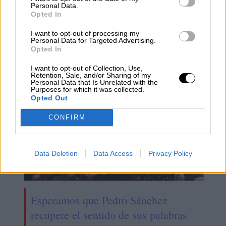
Personal Data.
Opted In
control del coronavirus
acuerdo político
Resti Contreras
I want to opt-out of processing my
Valladolid
PSOE
Personal Data for Targeted Advertising.
Opted In
NOTICIAS RELACIONADAS
I want to opt-out of Collection, Use,
Retention, Sale, and/or Sharing of my
Personal Data that Is Unrelated with the
Purposes for which it was collected.
Opted Out
CONFIRM
Data Deletion
Data Access
Privacy Policy
Esperamos que Pedro Sánchez
recupere el sentido de sus palabras