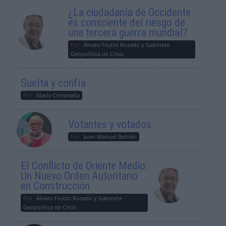
¿La ciudadanía de Occidente
es consciente del riesgo de
una tercera guerra mundial?
Por
Álvaro Frutos Rosado y Gabinete
Geopolítica de Crisis
Suelta y confía
Por
María Comesaña
Votantes y votados
Por
Juan Manuel Beltrán
El Conflicto de Oriente Medio:
Un Nuevo Orden Autoritario
en Construcción
Por
Álvaro Frutos Rosado y Gabinete
Geopolítica de Crisis