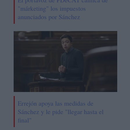
"márketing" los impuestos
anunciados por Sánchez
Errejón apoya las medidas de
Sánchez y le pide "llegar hasta el
final"