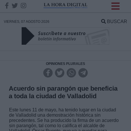
INFORMACION SOBRE LA
PROTECCIÓN DE TUS
BUSCAR
VIERNES, 07 AGOSTO 2026
DATOS
Responsable:
Finalidad:
OPINIONES PLURALES
Datos tratados:
Acuerdo sin parangón que beneficia
a toda la ciudad de Valladolid
Legitimación:
Este lunes 11 de mayo, ha tenido lugar en la ciudad
de Valladolid una demostración histórica sin
Destinatarios:
precedentes. Se ha producido la firma de un acuerdo
sin parangón, tal como lo califica el alcalde de
Valladolid, Óscar Puente, que va a quedar para