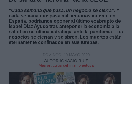
"Cada semana que pasa, un negocio se cierra”
. Y
cada semana que pasa mil personas mueren en
España, podríamos oponer al último exabrupto de
Isabel Díaz Ayuso tras anteponer la economía a la
salud en su última estrategia ante la pandemia. Los
negocios se cierran y se abren. Los muertos están
eternamente confinados en sus tumbas.
DOMINGO, 10 MAYO 2020
AUTOR IGNACIO RUIZ
Mas artículos del mismo autor/a