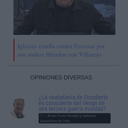
Iglesias estalla contra Ferreras por
sus audios filtrados con Villarejo
OPINIONES DIVERSAS
¿La ciudadanía de Occidente
es consciente del riesgo de
una tercera guerra mundial?
Por
Álvaro Frutos Rosado y Gabinete
Geopolítica de Crisis