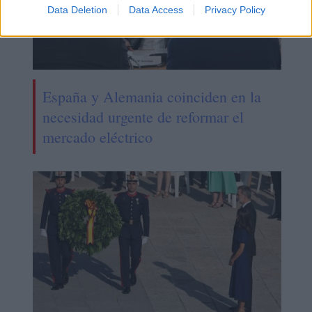
Data Deletion
Data Access
Privacy Policy
España y Alemania coinciden en la
necesidad urgente de reformar el
mercado eléctrico