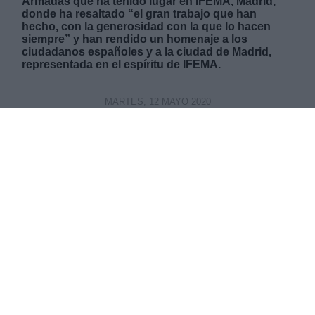
Armadas que ha tenido lugar en IFEMA, Madrid,
donde ha resaltado “el gran trabajo que han
hecho, con la generosidad con la que lo hacen
siempre” y han rendido un homenaje a los
ciudadanos españoles y a la ciudad de Madrid,
representada en el espíritu de IFEMA.
MARTES, 12 MAYO 2020
AUTOR ANDREA CHAPARRO CAYUELA
Mas artículos del mismo autor/a