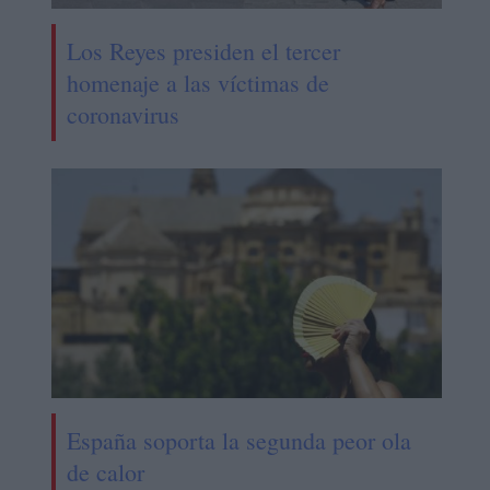
Los Reyes presiden el tercer
homenaje a las víctimas de
coronavirus
España soporta la segunda peor ola
de calor