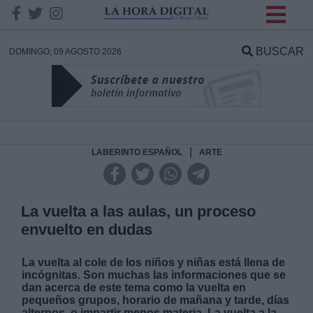
INFORMACION SOBRE LA
PROTECCIÓN DE TUS
BUSCAR
DOMINGO, 09 AGOSTO 2026
DATOS
Responsable:
Finalidad:
|
LABERINTO ESPAÑOL
ARTE
Datos tratados:
La vuelta a las aulas, un proceso
envuelto en dudas
Legitimación:
La vuelta al cole de los niños y niñas está llena de
incógnitas. Son muchas las informaciones que se
Destinatarios:
dan acerca de este tema como la vuelta en
pequeños grupos, horario de mañana y tarde, días
alternos, o impartir menos materia. La vuelta a la