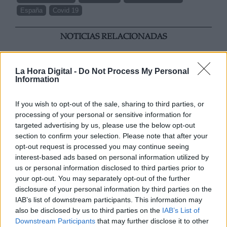
España
Covid 19
NOTICIAS RELACIONADAS
La Hora Digital -
Do Not Process My Personal
Information
If you wish to opt-out of the sale, sharing to third parties, or
processing of your personal or sensitive information for
targeted advertising by us, please use the below opt-out
section to confirm your selection. Please note that after your
opt-out request is processed you may continue seeing
interest-based ads based on personal information utilized by
us or personal information disclosed to third parties prior to
Mario García de Castro: "Todas
your opt-out. You may separately opt-out of the further
disclosure of your personal information by third parties on the
estas conquistas siguen siendo un
IAB’s list of downstream participants. This information may
camino abierto para el mañana"
also be disclosed by us to third parties on the
IAB’s List of
Downstream Participants
that may further disclose it to other