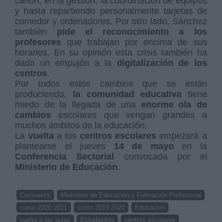
cañón, en la gestión, la coordinación de equipos
y hasta repartiendo personalmente tarjetas de
comedor y ordenadores. Por otro lado, Sánchez
también
pide el reconocimiento a los
profesores
que trabajan por encima de sus
horarios. En su opinión esta crisis también ha
dado un empujón a la
digitalización de los
centros
.
Por todos estos cambios que se están
produciendo,
la comunidad educativa
tiene
miedo de la llegada de una
enorme ola de
cambios
escolares que vengan grandes a
muchos ámbitos de la educación.
La
vuelta
a los
centros escolares
empezará a
plantearse el jueves
14 de mayo
en la
Conferencia Sectorial
convocada por el
Ministerio de Educación
.
Coronavirs
Ministerio de Educación y Formación Profesional
curso 2020 2021
curso 2019 2020
Educación
vuelta a las aulas
Estudiantes
centros escolares