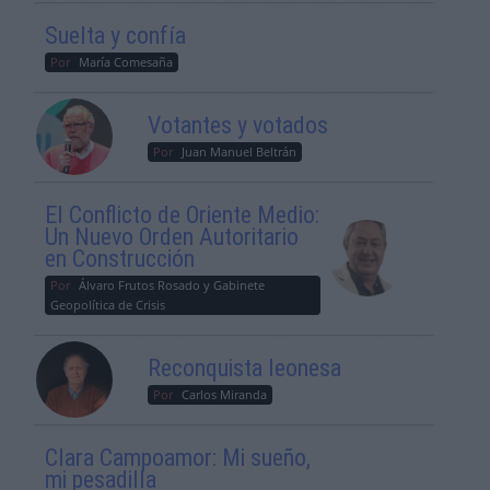
Suelta y confía
Por
María Comesaña
Votantes y votados
Por
Juan Manuel Beltrán
El Conflicto de Oriente Medio:
Un Nuevo Orden Autoritario
en Construcción
Por
Álvaro Frutos Rosado y Gabinete
Geopolítica de Crisis
Reconquista leonesa
Por
Carlos Miranda
Clara Campoamor: Mi sueño,
mi pesadilla