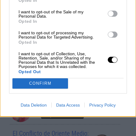
Opted In
I want to opt-out of the Sale of my
Personal Data.
OPINIONES DIVERSAS
Opted In
I want to opt-out of processing my
Personal Data for Targeted Advertising.
¿La ciudadanía de Occidente
Opted In
es consciente del riesgo de
una tercera guerra mundial?
I want to opt-out of Collection, Use,
Retention, Sale, and/or Sharing of my
Por
Álvaro Frutos Rosado y Gabinete
Personal Data that Is Unrelated with the
Geopolítica de Crisis
Purposes for which it was collected.
Opted Out
Suelta y confía
CONFIRM
Por
María Comesaña
Data Deletion
Data Access
Privacy Policy
Votantes y votados
Por
Juan Manuel Beltrán
El Conflicto de Oriente Medio: