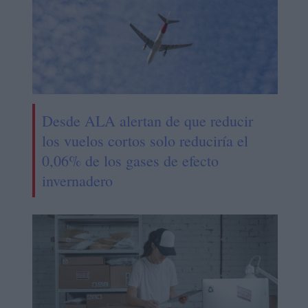
Desde ALA alertan de que reducir
los vuelos cortos solo reduciría el
0,06% de los gases de efecto
invernadero