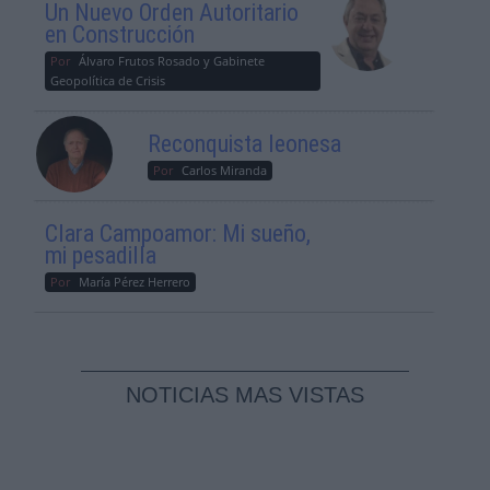
Un Nuevo Orden Autoritario
en Construcción
Por
Álvaro Frutos Rosado y Gabinete
Geopolítica de Crisis
Reconquista leonesa
Por
Carlos Miranda
Clara Campoamor: Mi sueño,
mi pesadilla
Por
María Pérez Herrero
NOTICIAS MAS VISTAS