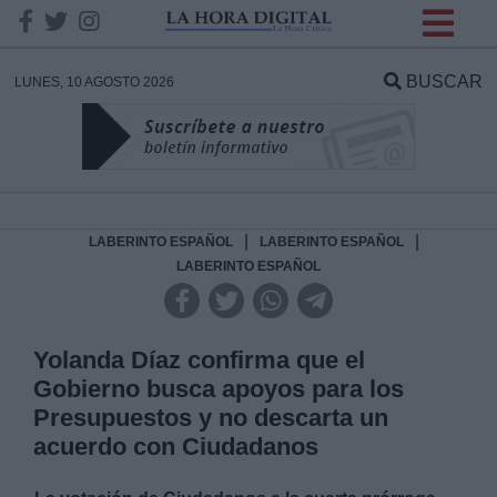
INFORMACION SOBRE LA
PROTECCIÓN DE TUS
BUSCAR
LUNES, 10 AGOSTO 2026
DATOS
Responsable:
Finalidad:
|
|
LABERINTO ESPAÑOL
LABERINTO ESPAÑOL
LABERINTO ESPAÑOL
Datos tratados:
Yolanda Díaz confirma que el
Gobierno busca apoyos para los
Legitimación:
Presupuestos y no descarta un
acuerdo con Ciudadanos
Destinatarios: