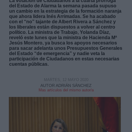
La votación de Ciudadanos a la cuarta prórroga
del Estado de Alarma la semana pasada supuso
un cambio en la estrategia de la formación naranja
que ahora lidera Inés Arrimadas. Se ha acabado
con el “no” tajante de Albert Rivera a Sánchez y
los liberales están dispuestos a volver al centro
político. La ministra de Trabajo, Yolanda Díaz,
reveló este lunes que la ministra de Hacienda Mª
Derechos:
Jesús Montero, ya busca los apoyos necesarios
para sacar adelanta unos Presupuestos Generales
del Estado “de emergencia” y nadie veta la
link
participación de Ciudadanos en estas necesarias
Información adicional
cuentas públicas.
link
MARTES, 12 MAYO 2020
AUTOR ADRIÁN SÁNCHEZ
Mas artículos del mismo autor/a