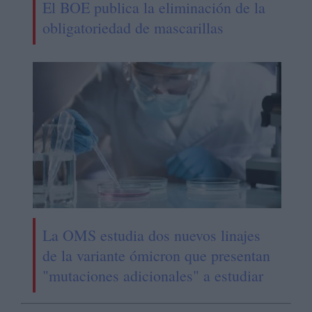
El BOE publica la eliminación de la
obligatoriedad de mascarillas
La OMS estudia dos nuevos linajes
de la variante ómicron que presentan
"mutaciones adicionales" a estudiar