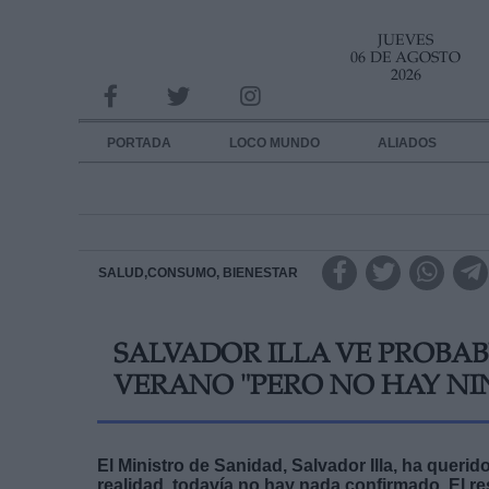
JUEVES
INFORMACION SOBRE LA PROTECCIÓN DE TUS DATOS
06 DE AGOSTO
2026
Responsable:
Finalidad:
PORTADA
LOCO MUNDO
ALIADOS
Datos tratados:
Legitimación:
Destinatarios:
SALUD,CONSUMO, BIENESTAR
Derechos:
SALVADOR ILLA VE PROBAB
link
VERANO "PERO NO HAY N
Información adicional
link
El Ministro de Sanidad, Salvador Illa, ha querid
realidad, todavía no hay nada confirmado. El re