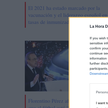
El 2021 ha estado marcado por la
vacunación y el liderazgo español en
tasas de inmunizados
La Hora Di
If you wish 
sensitive in
confirm you
continue se
information 
further disc
participants
Downstream 
Persona
Florentino Pérez afirma
Pedro
I want t
que el fútbol está “en un
Illa a