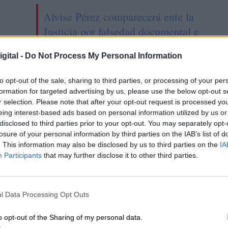
Alvise Pérez comparecerá ente la
Justicia por falsedad documental e
injurias tras publicar una falsa PCR
gital -
Do Not Process My Personal Information
positiva de Salvador Illa
to opt-out of the sale, sharing to third parties, or processing of your per
formation for targeted advertising by us, please use the below opt-out s
r selection. Please note that after your opt-out request is processed y
eing interest-based ads based on personal information utilized by us or
disclosed to third parties prior to your opt-out. You may separately opt-
losure of your personal information by third parties on the IAB’s list of
. This information may also be disclosed by us to third parties on the
IA
Participants
that may further disclose it to other third parties.
l Data Processing Opt Outs
 Sánchez y Salvador
Irene Lozano deja el
o opt-out of the Sharing of my personal data.
rropan a Gabilondo
Consejo de Deportes par