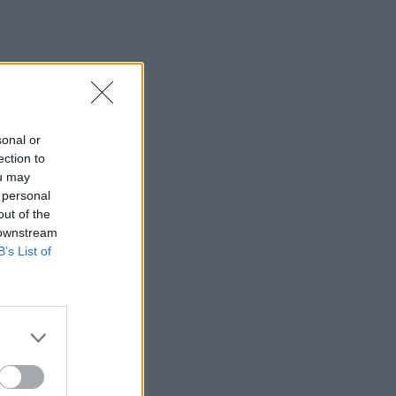
sonal or
ection to
ou may
 personal
out of the
 downstream
B’s List of
a