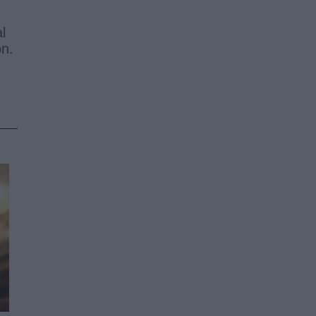
l
ón.