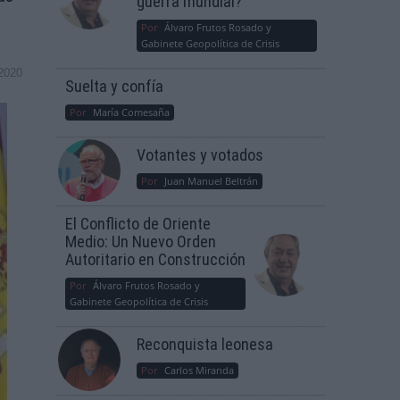
guerra mundial?
Por
Álvaro Frutos Rosado y
Gabinete Geopolítica de Crisis
2020
Suelta y confía
Por
María Comesaña
Votantes y votados
Por
Juan Manuel Beltrán
El Conflicto de Oriente
Medio: Un Nuevo Orden
Autoritario en Construcción
Por
Álvaro Frutos Rosado y
Gabinete Geopolítica de Crisis
Reconquista leonesa
Por
Carlos Miranda