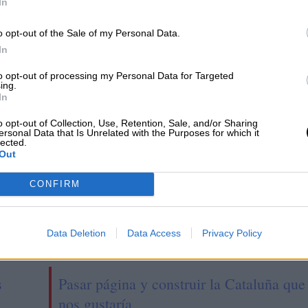
In
mpulsar el
formar parte del equipo
o opt-out of the Sale of my Personal Data.
erno en serio" que
de Gabilondo en la
In
n los socialistas en
Comunidad de Madrid
munidad de Madrid
to opt-out of processing my Personal Data for Targeted
ing.
In
o opt-out of Collection, Use, Retention, Sale, and/or Sharing
ersonal Data that Is Unrelated with the Purposes for which it
lected.
Out
CONFIRM
Data Deletion
Data Access
Privacy Policy
s
Pasar página y construir la Cataluña que
nos gustaría