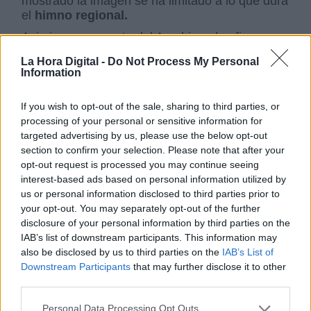
mostrado la imagen se ha limitado a lo que dura
el
himno regional.
Asimismo, por parte del Arzobispado afirman en
que
respetan en todo momento las medidas
La Hora Digital -
Do Not Process My Personal
de seguridad,
que además este domingo y en
Information
los últimos días se habían “
extremado”
ante la
posibilidad de que la ciudad pasara a la
fase 1
If you wish to opt-out of the sale, sharing to third parties, or
de la desescalada.
De todos modos, el
processing of your personal or sensitive information for
Arzobispado insiste en que se han respetado
targeted advertising by us, please use the below opt-out
dichas medidas.
section to confirm your selection. Please note that after your
opt-out request is processed you may continue seeing
control del coronavirus
Valencia
Comunitat Valenciana
interest-based ads based on personal information utilized by
us or personal information disclosed to third parties prior to
Aaron Cano
proteccion ciudadana
your opt-out. You may separately opt-out of the further
ayuntamiento de valencia
disclosure of your personal information by third parties on the
IAB’s list of downstream participants. This information may
NOTICIAS RELACIONADAS
also be disclosed by us to third parties on the
IAB’s List of
Downstream Participants
that may further disclose it to other
third parties.
Personal Data Processing Opt Outs