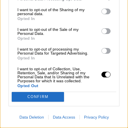
I want to opt-out of the Sharing of my
personal data.
Opted In
I want to opt-out of the Sale of my
Personal Data.
Opted In
I want to opt-out of processing my
Mónica Oltra deberá que responder
Personal Data for Targeted Advertising.
Opted In
en la Justicia ordinaria tras la
I want to opt-out of Collection, Use,
pérdida de su aforamiento
Retention, Sale, and/or Sharing of my
Personal Data that Is Unrelated with the
Purposes for which it was collected.
Opted Out
CONFIRM
Data Deletion
Data Access
Privacy Policy