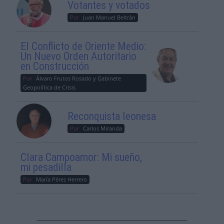
Votantes y votados
Por
Juan Manuel Beltrán
El Conflicto de Oriente Medio:
Un Nuevo Orden Autoritario
en Construcción
Por
Álvaro Frutos Rosado y Gabinete
Geopolítica de Crisis
Reconquista leonesa
Por
Carlos Miranda
Clara Campoamor: Mi sueño,
mi pesadilla
Por
María Pérez Herrero