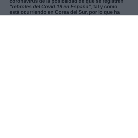
coronavirus de la posibilidad de que se registren
"rebrotes del Covid-19 en España"
, tal y como
está ocurriendo en Corea del Sur, por lo que ha
pedido todavía
"ser muy cautos"
.
LUNES, 11 MAYO 2020
AUTOR PABLO CASTRO
Mas artículos del mismo autor/a
Metro de Bilbao