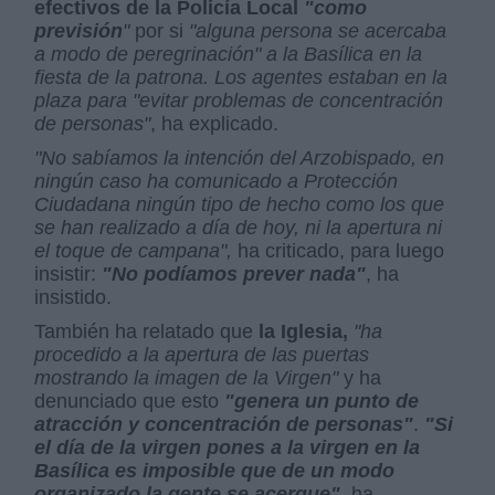
efectivos de la Policía Local
"como
previsión
"
por si
"alguna persona se acercaba
a modo de peregrinación" a la Basílica en la
fiesta de la patrona. Los agentes estaban en la
plaza para "evitar problemas de concentración
de personas"
, ha explicado.
"No sabíamos la intención del Arzobispado, en
ningún caso ha comunicado a Protección
Ciudadana ningún tipo de hecho como los que
se han realizado a día de hoy, ni la apertura ni
el toque de campana",
ha criticado, para luego
insistir:
"No podíamos prever nada"
, ha
insistido.
También ha relatado que
la Iglesia,
"ha
procedido a la apertura de las puertas
mostrando la imagen de la Virgen"
y ha
denunciado que esto
"genera un punto de
atracción y concentración de personas"
.
"Si
el día de la virgen pones a la virgen en la
Basílica es imposible que de un modo
organizado la gente se acerque",
ha