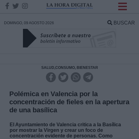
INFORMACION SOBRE LA
PROTECCIÓN DE TUS
BUSCAR
DOMINGO, 09 AGOSTO 2026
DATOS
Responsable:
Finalidad:
SALUD,CONSUMO, BIENESTAR
Datos tratados:
Polémica en Valencia por la
concentración de fieles en la apertura
de una basílica
Legitimación:
El Ayuntamiento de Valencia critica a la Basílica
Destinatarios:
por mostrar la Virgen y crear un foco de
concentración evidente de personas. Como