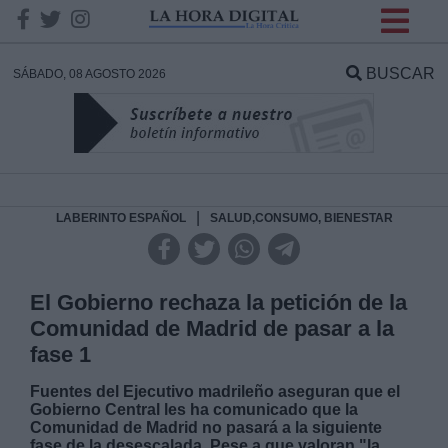
INFORMACION SOBRE LA
PROTECCIÓN DE TUS
BUSCAR
SÁBADO, 08 AGOSTO 2026
DATOS
Responsable:
Finalidad:
|
LABERINTO ESPAÑOL
SALUD,CONSUMO, BIENESTAR
Datos tratados:
El Gobierno rechaza la petición de la
Comunidad de Madrid de pasar a la
fase 1
Legitimación:
Fuentes del Ejecutivo madrileño aseguran que el
Gobierno Central les ha comunicado que la
Destinatarios:
Comunidad de Madrid no pasará a la siguiente
fase de la desescalada. Pese a que valoran "la