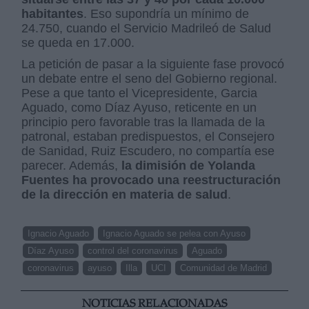
habitantes
. Eso supondría un mínimo de
24.750, cuando el Servicio Madrileó de Salud
se queda en 17.000.
La petición de pasar a la siguiente fase provocó
un debate entre el seno del Gobierno regional.
Pese a que tanto el Vicepresidente, Garcia
Aguado, como Díaz Ayuso, reticente en un
principio pero favorable tras la llamada de la
patronal, estaban predispuestos, el Consejero
de Sanidad, Ruiz Escudero, no compartía ese
parecer. Además,
la dimisión de Yolanda
Fuentes ha provocado una reestructuración
de la dirección en materia de salud
.
Ignacio Aguado
Ignacio Aguado se pelea con Ayuso
Díaz Ayuso
control del coronavirus
Aguado
coronavirus
ayuso
Illa
UCI
Comunidad de Madrid
NOTICIAS RELACIONADAS