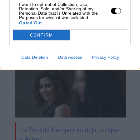
I want to opt-out of Collection, Use,
Retention, Sale, and/or Sharing of my
Personal Data that Is Unrelated with the
Los Reyes presiden el tercer
Purposes for which it was collected.
Opted Out
homenaje a las víctimas de
coronavirus
CONFIRM
Data Deletion
Data Access
Privacy Policy
La Fiscalía Europea no deja escapar
a Ayuso