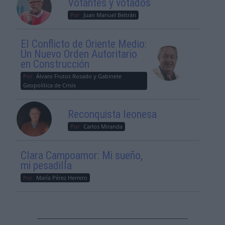
Votantes y votados
Por
Juan Manuel Beltrán
El Conflicto de Oriente Medio:
Un Nuevo Orden Autoritario
en Construcción
Por
Álvaro Frutos Rosado y Gabinete
Geopolítica de Crisis
Reconquista leonesa
Por
Carlos Miranda
Clara Campoamor: Mi sueño,
mi pesadilla
Por
María Pérez Herrero