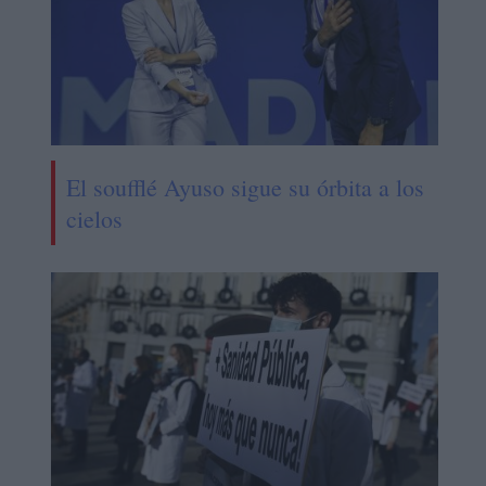
El soufflé Ayuso sigue su órbita a los
cielos