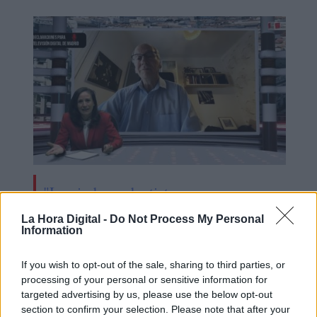
"Los independentistas son
insaciables, en algún momento habra
La Hora Digital -
Do Not Process My Personal
que decir hasta aquí"
Information
If you wish to opt-out of the sale, sharing to third parties, or
processing of your personal or sensitive information for
targeted advertising by us, please use the below opt-out
section to confirm your selection. Please note that after your