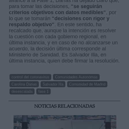
avance a la Fase 1, Darías ha dejado claro que,
para tomar las decisiones,
"se seguirán
criterios objetivos con datos medibles"
, por
lo que se tomarán
"decisiones con rigor y
respaldo objetivo"
. En este sentido, ha
recalcado que, aunque la intención es resolver
la cuestión con cada gobierno regional, en
última instancia, y en caso de no alcanzarse un
acuerdo, la decisión última corresponde al
Ministerio de Sanidad. Es Salvador Illa, en
última instancia, quien debe firmar la resolución.
control del coronavirus
Comunidades Autonómas
Carolina Darias
Salvador Illa
Comunidad de Madrid
desescalada
fase 1
NOTICIAS RELACIONADAS