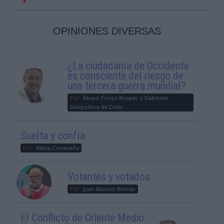
OPINIONES DIVERSAS
¿La ciudadanía de Occidente
es consciente del riesgo de
una tercera guerra mundial?
Por
Álvaro Frutos Rosado y Gabinete
Geopolítica de Crisis
Suelta y confía
Por
María Comesaña
Votantes y votados
Por
Juan Manuel Beltrán
El Conflicto de Oriente Medio: