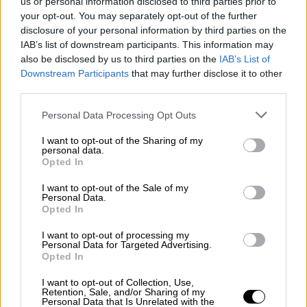
us or personal information disclosed to third parties prior to
your opt-out. You may separately opt-out of the further
disclosure of your personal information by third parties on the
IAB’s list of downstream participants. This information may
Sanidad define oficialmente el
also be disclosed by us to third parties on the
IAB’s List of
concepto de covid persistente
Downstream Participants
that may further disclose it to other
third parties.
Personal Data Processing Opt Outs
I want to opt-out of the Sharing of my
personal data.
Opted In
I want to opt-out of the Sale of my
Personal Data.
Opted In
I want to opt-out of processing my
Personal Data for Targeted Advertising.
Opted In
La Fiscalía Europea no deja escapar
I want to opt-out of Collection, Use,
Retention, Sale, and/or Sharing of my
a Ayuso
Personal Data that Is Unrelated with the