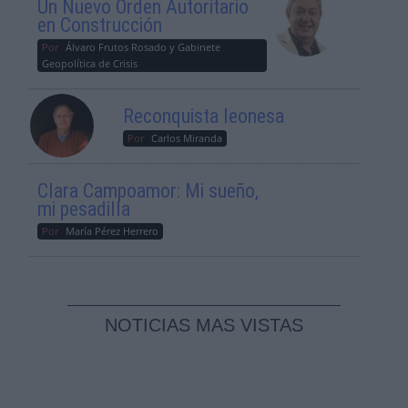
Un Nuevo Orden Autoritario
en Construcción
Por
Álvaro Frutos Rosado y Gabinete
Geopolítica de Crisis
Reconquista leonesa
Por
Carlos Miranda
Clara Campoamor: Mi sueño,
mi pesadilla
Por
María Pérez Herrero
NOTICIAS MAS VISTAS