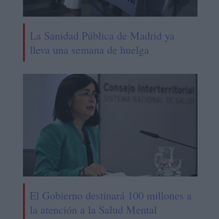
La Sanidad Pública de Madrid ya
lleva una semana de huelga
El Gobierno destinará 100 millones a
la atención a la Salud Mental