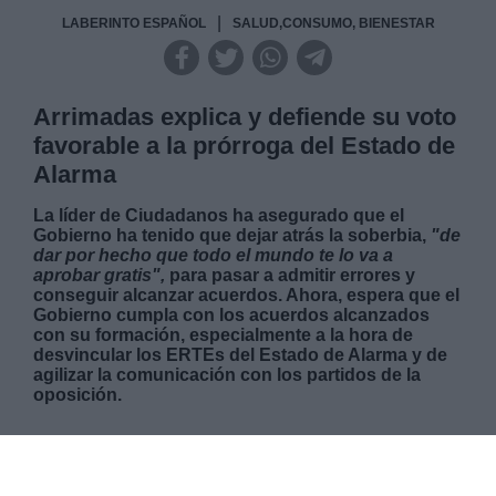
|
LABERINTO ESPAÑOL
SALUD,CONSUMO, BIENESTAR
Arrimadas explica y defiende su voto
favorable a la prórroga del Estado de
Alarma
La líder de Ciudadanos ha asegurado que el
Gobierno ha tenido que dejar atrás la soberbia,
"de
dar por hecho que todo el mundo te lo va a
aprobar gratis",
para pasar a admitir errores y
conseguir alcanzar acuerdos. Ahora, espera que el
Gobierno cumpla con los acuerdos alcanzados
con su formación, especialmente a la hora de
desvincular los ERTEs del Estado de Alarma y de
agilizar la comunicación con los partidos de la
oposición.
VIERNES, 08 MAYO 2020
AUTOR CARLOS LUCAS
Mas artículos del mismo autor/a