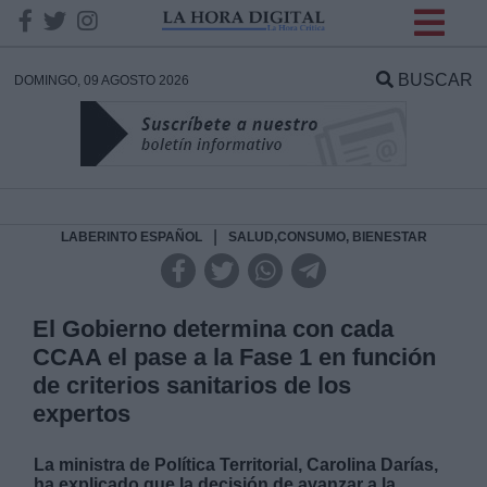
INFORMACION SOBRE LA
PROTECCIÓN DE TUS
BUSCAR
DOMINGO, 09 AGOSTO 2026
DATOS
Responsable:
Finalidad:
|
LABERINTO ESPAÑOL
SALUD,CONSUMO, BIENESTAR
Datos tratados:
El Gobierno determina con cada
CCAA el pase a la Fase 1 en función
de criterios sanitarios de los
Legitimación:
expertos
Destinatarios:
La ministra de Política Territorial, Carolina Darías,
ha explicado que la decisión de avanzar a la