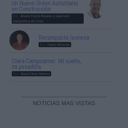
Un Nuevo Orden Autoritario
en Construcción
Por
Álvaro Frutos Rosado y Gabinete
Geopolítica de Crisis
Reconquista leonesa
Por
Carlos Miranda
Clara Campoamor: Mi sueño,
mi pesadilla
Por
María Pérez Herrero
NOTICIAS MAS VISTAS