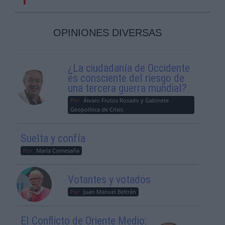
OPINIONES DIVERSAS
¿La ciudadanía de Occidente
es consciente del riesgo de
una tercera guerra mundial?
Por
Álvaro Frutos Rosado y Gabinete
Geopolítica de Crisis
Suelta y confía
Por
María Comesaña
Votantes y votados
Por
Juan Manuel Beltrán
El Conflicto de Oriente Medio: