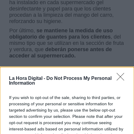
ha instalado en cada supermercado gel
desinfectante y papel para que los clientes
procedan a la limpieza del mango del carro,
reforzando su higiene.
Por último,
se mantiene la medida de uso
obligatorio de guantes para los clientes
, del
mismo tipo que se utilizan en la sección de fruta
y verdura, que
deberán ponerse antes de
acceder al supermercado.
medidas contra el covid19
Mercadona
coronavirus
La Hora Digital -
Do Not Process My Personal
control del coronavirus
Comercio
EPIS
mascarillas
Information
crisis sanitaria
crisis económica
If you wish to opt-out of the sale, sharing to third parties, or
NOTICIAS RELACIONADAS
processing of your personal or sensitive information for
targeted advertising by us, please use the below opt-out
section to confirm your selection. Please note that after your
opt-out request is processed you may continue seeing
interest-based ads based on personal information utilized by