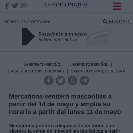
INFORMACION SOBRE LA
PROTECCIÓN DE TUS
BUSCAR
VIERNES, 07 AGOSTO 2026
DATOS
Responsable:
Finalidad:
|
|
LABERINTO ESPAÑOL
LABERINTO ESPAÑOL
|
L A I.A. Y SUS CONSECUENCIAS
SALUD,CONSUMO, BIENESTAR
Datos tratados:
Mercadona venderá mascarillas a
partir del 14 de mayo y amplía su
Legitimación:
horario a partir del lunes 11 de mayo
Destinatarios:
Mercadona pondrá a disposición de todos sus
clientes la venta de mascarillas higiénicas a partir