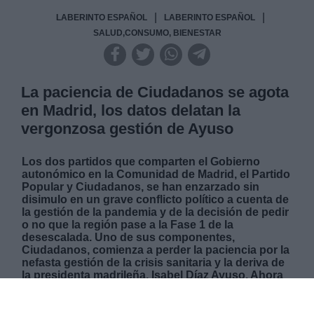
|
|
LABERINTO ESPAÑOL
LABERINTO ESPAÑOL
SALUD,CONSUMO, BIENESTAR
La paciencia de Ciudadanos se agota
en Madrid, los datos delatan la
vergonzosa gestión de Ayuso
Los dos partidos que comparten el Gobierno
autonómico en la Comunidad de Madrid, el Partido
Popular y Ciudadanos, se han enzarzado sin
disimulo en un grave conflicto político a cuenta de
la gestión de la pandemia y de la decisión de pedir
o no que la región pase a la Fase 1 de la
desescalada. Uno de sus componentes,
Ciudadanos, comienza a perder la paciencia por la
nefasta gestión de la crisis sanitaria y la deriva de
la presidenta madrileña, Isabel Díaz Ayuso. Ahora
la enesima discrepancia se basa en que una parte
del Gobierno defiende no pedir el levantamiento
de restricciones, mientras que la otra quiere lo