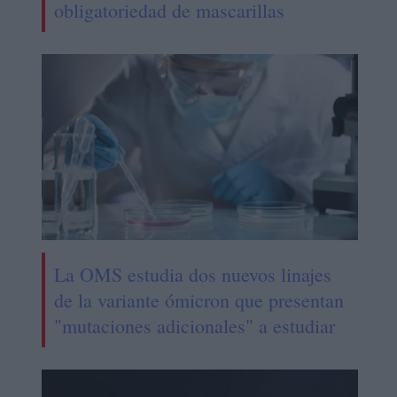
obligatoriedad de mascarillas
La OMS estudia dos nuevos linajes
de la variante ómicron que presentan
"mutaciones adicionales" a estudiar