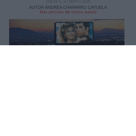
JUEVES, 07 MAYO 2020
AUTOR ANDREA CHAPARRO CAYUELA
Mas artículos del mismo autor/a
¿Podríamos imaginar que en plano siglo XXI, y
cuando lo que esta de moda es ver series y
películas en casa, de pronto volveríamos a un
retorno del autocine?, la respuesta es si, pues