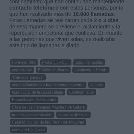
confinamiento que han continuado manteniendo
contacto telefónico
con estas personas, por lo
que han realizado más de
10.000 llamadas
.
Estas llamadas se realizaban cada
2 o 3 días
,
de esta manera se previene el aislamiento y la
repercusión emocional que conlleva. En cuanto
a las personas que viven solas, se realizaba
este tipo de llamadas a diario.
Herminio Vico
Protección Civil
Sara Hernández
coronavirus
Estado de alarma
coronavirus Getafe
“Primeros paseos”
acompañamiento a las personas mayores
paseos
fase inicial de la desescalada
Confinamiento
Estimulación Psicomotriz
Casa de las Personas Mayores de Getafe
mareos, desorientación
especial atención
Casa Municipal de las Personas Mayores
contacto telefónico