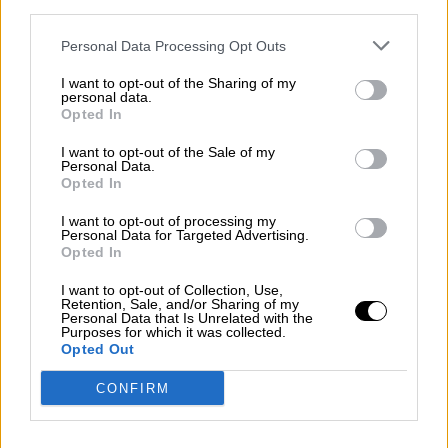
third parties.
Personal Data Processing Opt Outs
I want to opt-out of the Sharing of my
personal data.
Opted In
I want to opt-out of the Sale of my
Personal Data.
Opted In
La OMS informa de más de 420
I want to opt-out of processing my
Personal Data for Targeted Advertising.
casos de hepatitis aguda en niños
Opted In
I want to opt-out of Collection, Use,
Retention, Sale, and/or Sharing of my
Personal Data that Is Unrelated with the
Purposes for which it was collected.
Opted Out
CONFIRM