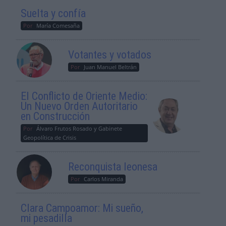
Suelta y confía
Por
María Comesaña
Votantes y votados
Por
Juan Manuel Beltrán
El Conflicto de Oriente Medio:
Un Nuevo Orden Autoritario
en Construcción
Por
Álvaro Frutos Rosado y Gabinete
Geopolítica de Crisis
Reconquista leonesa
Por
Carlos Miranda
Clara Campoamor: Mi sueño,
mi pesadilla