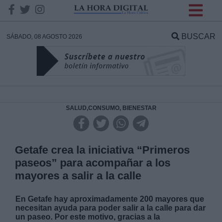
INFORMACION SOBRE LA
PROTECCIÓN DE TUS
BUSCAR
SÁBADO, 08 AGOSTO 2026
DATOS
Responsable:
Finalidad:
SALUD,CONSUMO, BIENESTAR
Datos tratados:
Getafe crea la iniciativa “Primeros
paseos” para acompañar a los
mayores a salir a la calle
Legitimación:
En Getafe hay aproximadamente 200 mayores que
Destinatarios:
necesitan ayuda para poder salir a la calle para dar
un paseo. Por este motivo, gracias a la