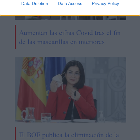
Data Deletion
Data Access
Privacy Policy
Aumentan las cifras Covid tras el fin
de las mascarillas en interiores
El BOE publica la eliminación de la