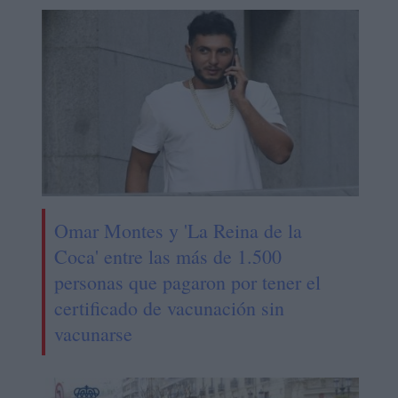
Omar Montes y 'La Reina de la
Coca' entre las más de 1.500
personas que pagaron por tener el
certificado de vacunación sin
vacunarse