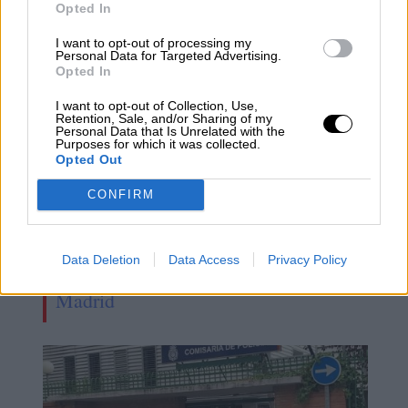
Opted In
I want to opt-out of processing my
Personal Data for Targeted Advertising.
Opted In
I want to opt-out of Collection, Use,
Retention, Sale, and/or Sharing of my
Personal Data that Is Unrelated with the
Purposes for which it was collected.
Opted Out
CONFIRM
Condenas de hasta 74 años de
prisión para la mayor mafia de trata
Data Deletion
Data Access
Privacy Policy
de seres humanos desarticulada en
Madrid