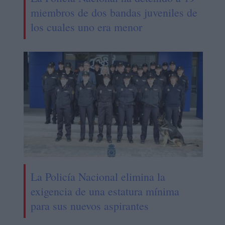
miembros de dos bandas juveniles de
los cuales uno era menor
La Policía Nacional elimina la
exigencia de una estatura mínima
para sus nuevos aspirantes