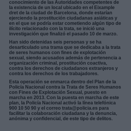
conocimiento de las Autoridades competentes de
la existencia de un local ubicado en el Eixample
dret de la ciudad de Barcelona, donde estarían
ejerciendo la prostitución ciudadanas asiáticas y
en el que se podría estar cometiendo algún tipo de
ilícito relacionado con la trata, se inició una
investigación que finalizó el pasado 10 de marzo.
Derechos:
Han sido detenidas seis personas y se ha
desarticulado una trama que se dedicaba a la trata
de seres humanos con fines de explotación
link
sexual, siendo acusados además de pertenencia a
organización criminal, prostitución coactiva,
Información adicional
contra los derechos de ciudadanos extranjeros y
link
contra los derechos de los trabajadores.
Esta operación se enmarca dentro del Plan de la
Policía Nacional contra la Trata de Seres Humanos
con Fines de Explotación Sexual, puesto en
marcha en 2013. Con la puesta en marcha de este
plan, la Policía Nacional activó la línea telefónica
900 10 50 90 y el correo trata@policia.es para
facilitar la colaboración ciudadana y la denuncia,
anónima y confidencial, de este tipo de delitos.