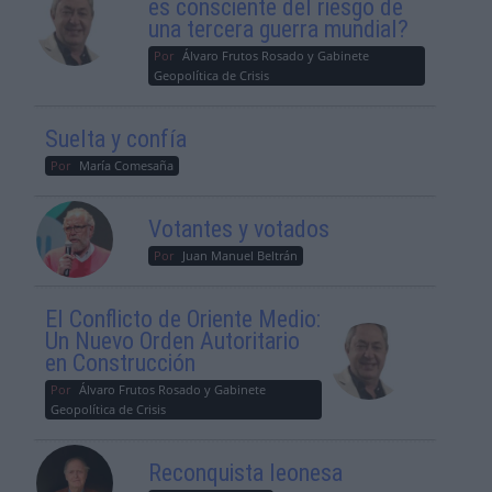
es consciente del riesgo de
una tercera guerra mundial?
Por
Álvaro Frutos Rosado y Gabinete
Geopolítica de Crisis
Suelta y confía
Por
María Comesaña
Votantes y votados
Por
Juan Manuel Beltrán
El Conflicto de Oriente Medio:
Un Nuevo Orden Autoritario
en Construcción
Por
Álvaro Frutos Rosado y Gabinete
Geopolítica de Crisis
Reconquista leonesa