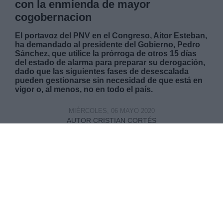
con la enmienda de mayor
cogobernacion
El portavoz del PNV en el Congreso, Aitor Esteban,
ha demandado al presidente del Gobierno, Pedro
Sánchez, que utilice la prórroga de otros 15 días
del estado de alarma para preparar su derogación,
dado que las siguientes fases de desescalada
pueden gestionarse sin necesidad de que está en
vigor o, al menos, no en todo el país.
MIÉRCOLES, 06 MAYO 2020
AUTOR CRISTIAN CORTÉS
Mas artículos del mismo autor/a