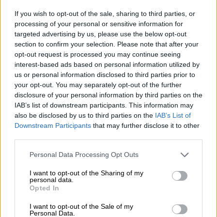
intervino casi 30.000 euros en efectivo
, así
If you wish to opt-out of the sale, sharing to third parties, or
como numerosa documentación relacionada
processing of your personal or sensitive information for
con los ilícitos investigados.
targeted advertising by us, please use the below opt-out
Esta operación se enmarca dentro del Plan
section to confirm your selection. Please note that after your
de la Policía Nacional contra la Trata de
opt-out request is processed you may continue seeing
Seres Humanos con Fines de Explotación
interest-based ads based on personal information utilized by
Sexual, puesto en marcha en 2013. Con la
us or personal information disclosed to third parties prior to
puesta en marcha de este plan, la Policía
your opt-out. You may separately opt-out of the further
Nacional activó la línea telefónica 900 10 50
disclosure of your personal information by third parties on the
90 y el correo trata@policia.es para facilitar
IAB’s list of downstream participants. This information may
la colaboración ciudadana y la denuncia,
also be disclosed by us to third parties on the
IAB’s List of
anónima y confidencial, de este tipo de
Downstream Participants
that may further disclose it to other
delitos.
third parties.
Personal Data Processing Opt Outs
trata de mujeres
Policía Nacional
guardia urbana
I want to opt-out of the Sharing of my
organización criminal
personal data.
Opted In
NOTICIAS RELACIONADAS
I want to opt-out of the Sale of my
Personal Data.