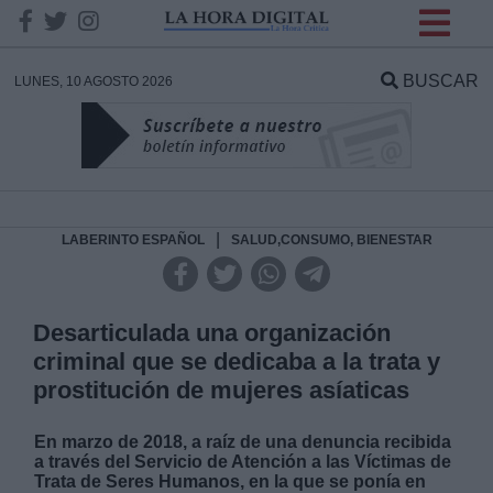
INFORMACION SOBRE LA
PROTECCIÓN DE TUS
BUSCAR
LUNES, 10 AGOSTO 2026
DATOS
Responsable:
Finalidad:
|
LABERINTO ESPAÑOL
SALUD,CONSUMO, BIENESTAR
Datos tratados:
Desarticulada una organización
criminal que se dedicaba a la trata y
prostitución de mujeres asíaticas
Legitimación:
En marzo de 2018, a raíz de una denuncia recibida
Destinatarios:
a través del Servicio de Atención a las Víctimas de
Trata de Seres Humanos, en la que se ponía en