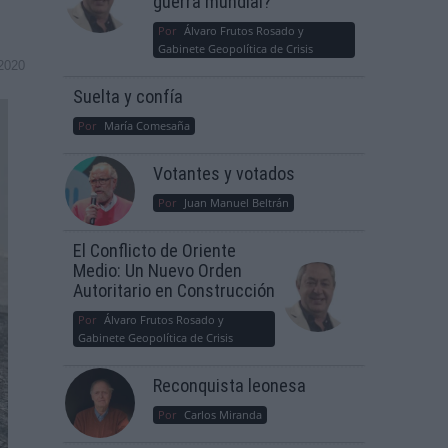
guerra mundial?
Por
Álvaro Frutos Rosado y
Gabinete Geopolítica de Crisis
2020
Suelta y confía
Por
María Comesaña
Votantes y votados
Por
Juan Manuel Beltrán
El Conflicto de Oriente
Medio: Un Nuevo Orden
Autoritario en Construcción
Por
Álvaro Frutos Rosado y
Gabinete Geopolítica de Crisis
Reconquista leonesa
Por
Carlos Miranda