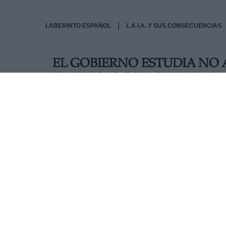
|
LABERINTO ESPAÑOL
L A I.A. Y SUS CONSECUENCIAS
EL GOBIERNO ESTUDIA NO 
EMPRESAS CON SEDE EN PA
DIVIDENDOS
El Gobierno estudia la aprobación de esta nuev
entre 3,5 y 4 millones de trabajadores podrían 
Covid-19.
AUTOR FACUNDO CAÍN SAGÁRNAGA GILES
Mas artículos del mismo autor/a