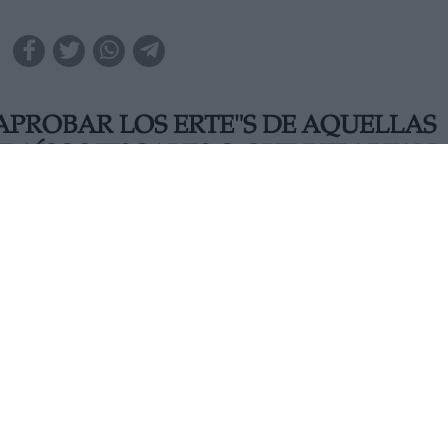
APROBAR LOS ERTE"S DE AQUELLAS
RAÍSOS FISCALES O QUE REPARTAN
a medida. Según las previsiones del Ministerio de Trabajo,
están afectados por ERTE"s durante la crisis sanitaria del
LUNES, 04 MAYO 