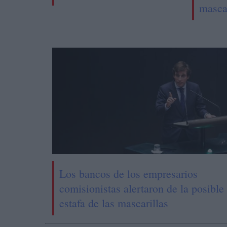
masca
Los bancos de los empresarios
comisionistas alertaron de la posible
estafa de las mascarillas