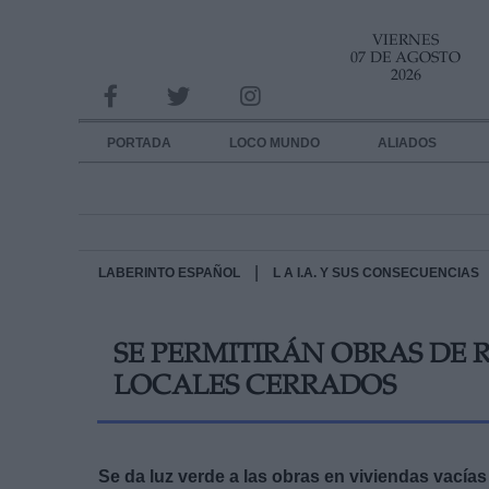
VIERNES
INFORMACION SOBRE LA PROTECCIÓN DE TUS DATOS
07 DE AGOSTO
2026
Responsable:
Finalidad:
PORTADA
LOCO MUNDO
ALIADOS
Datos tratados:
Legitimación:
Destinatarios:
|
LABERINTO ESPAÑOL
L A I.A. Y SUS CONSECUENCIAS
Derechos:
SE PERMITIRÁN OBRAS DE 
link
LOCALES CERRADOS
Información adicional
link
Se da luz verde a las obras en viviendas vacías