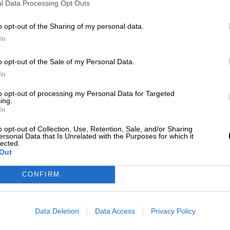
so de que se pudieran sectorizar las zonas de acc
l Data Processing Opt Outs
o opt-out of the Sharing of my personal data.
la finalización del periodo de estado alarma y sus
In
cias de salud pública justifiquen la aprobación de
inos de la presente.
o opt-out of the Sale of my Personal Data.
In
coronavirus
licitacion obras
control del coronavirus
to opt-out of processing my Personal Data for Targeted
ing.
In
CIAS RELACIONADAS
o opt-out of Collection, Use, Retention, Sale, and/or Sharing
ersonal Data that Is Unrelated with the Purposes for which it
lected.
Out
CONFIRM
Data Deletion
Data Access
Privacy Policy