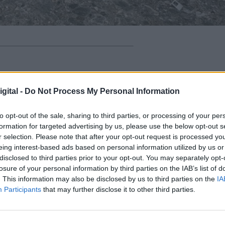
dro Sánchez este mismo lunes 4 de mayo.
Se
viviendas y locales o en otras zonas delimitadas n
gital -
Do Not Process My Personal Information
an acceso los residentes. Las obras no podrán
sitan tener
contacto con los vecinos
.
to opt-out of the sale, sharing to third parties, or processing of your per
formation for targeted advertising by us, please use the below opt-out s
 comunes
de los edificios y deberán quedar
r selection. Please note that after your opt-out request is processed y
r los trabajadores,
que
no podrán saltarse esos
eing interest-based ads based on personal information utilized by us or
o y fin de la jornada queda regulada y se incorporan
disclosed to third parties prior to your opt-out. You may separately opt-
gos.
losure of your personal information by third parties on the IAB’s list of
. This information may also be disclosed by us to third parties on the
IA
as de prevención e higiene frente al COVID-19.
Participants
that may further disclose it to other third parties.
os, se permite el acceso a zonas no sectorizadas
 operaciones puntuales de conexión con las redes de
ias para acometer las obras. Hasta ahora, podían