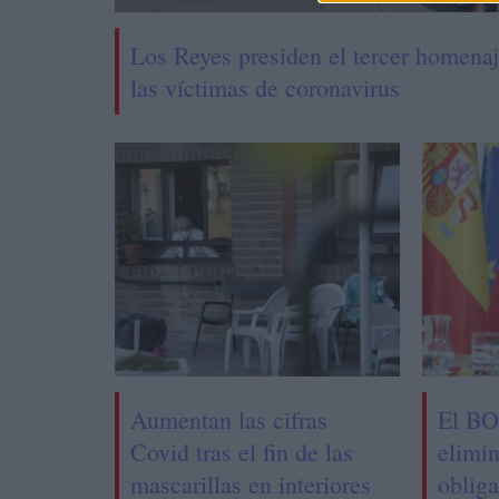
Los Reyes presiden el tercer homenaj
las víctimas de coronavirus
Aumentan las cifras
El BO
Covid tras el fin de las
elimin
mascarillas en interiores
obliga