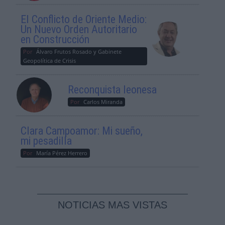
El Conflicto de Oriente Medio:
Un Nuevo Orden Autoritario
en Construcción
Por
Álvaro Frutos Rosado y Gabinete
Geopolítica de Crisis
Reconquista leonesa
Por
Carlos Miranda
Clara Campoamor: Mi sueño,
mi pesadilla
Por
María Pérez Herrero
NOTICIAS MAS VISTAS