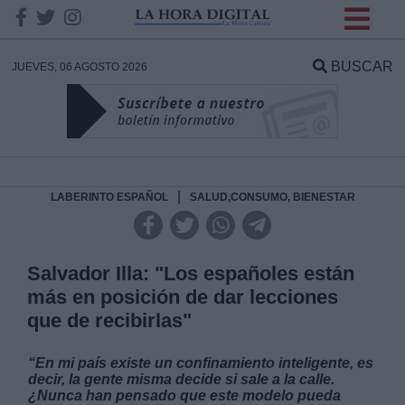
INFORMACION SOBRE LA
PROTECCIÓN DE TUS
BUSCAR
JUEVES, 06 AGOSTO 2026
DATOS
Responsable:
Finalidad:
|
LABERINTO ESPAÑOL
SALUD,CONSUMO, BIENESTAR
Datos tratados:
Salvador Illa: "Los españoles están
más en posición de dar lecciones
que de recibirlas"
Legitimación:
“En mi país existe un confinamiento inteligente, es
Destinatarios:
decir, la gente misma decide si sale a la calle.
¿Nunca han pensado que este modelo pueda