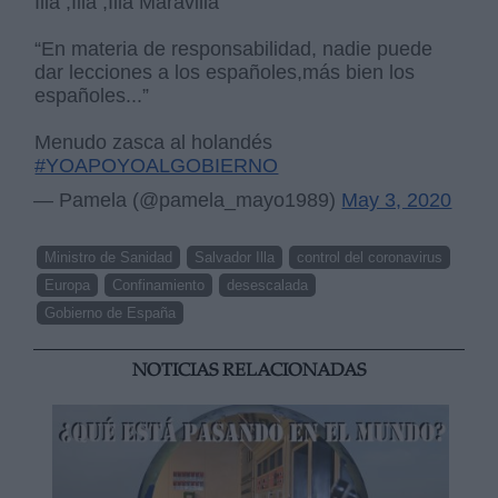
Illa ,Illa ,Illa Maravilla
“En materia de responsabilidad, nadie puede
dar lecciones a los españoles,más bien los
españoles...”
Menudo zasca al holandés
#YOAPOYOALGOBIERNO
— Pamela (@pamela_mayo1989)
May 3, 2020
Ministro de Sanidad
Salvador Illa
control del coronavirus
Europa
Confinamiento
desescalada
Gobierno de España
NOTICIAS RELACIONADAS