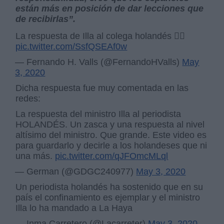
están más en posición de dar lecciones que
de recibirlas”.
La respuesta de Illa al colega holandés 👇🏼
pic.twitter.com/SsfQSEAf0w
— Fernando H. Valls (@FernandoHValls)
May
3, 2020
Dicha respuesta fue muy comentada en las
redes:
La respuesta del ministro Illa al periodista
HOLANDÉS. Un zasca y una respuesta al nivel
altísimo del ministro. Que grande. Este video es
para guardarlo y decirle a los holandeses que ni
una más.
pic.twitter.com/qJFOmcMLql
— German (@GDGC240977)
May 3, 2020
Un periodista holandés ha sostenido que en su
país el confinamiento es ejemplar y el ministro
Illa lo ha mandado a La Haya
— Inma Carretero (@Lacarreter)
May 3, 2020