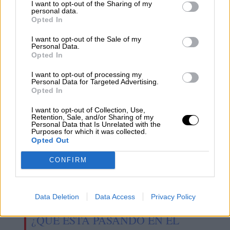
I want to opt-out of the Sharing of my
personal data.
Opted In
Congo: Entre la tragedia de la
I want to opt-out of the Sale of my
Personal Data.
maldición de los recursos y la
Opted In
hipocresía de Occidente
I want to opt-out of processing my
Personal Data for Targeted Advertising.
Opted In
I want to opt-out of Collection, Use,
Retention, Sale, and/or Sharing of my
Personal Data that Is Unrelated with the
Purposes for which it was collected.
Opted Out
CONFIRM
Data Deletion
Data Access
Privacy Policy
¿QUÉ ESTÁ PASANDO EN EL