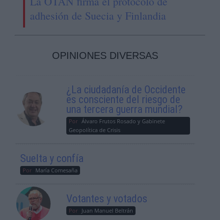
La OTAN firma el protocolo de
adhesión de Suecia y Finlandia
OPINIONES DIVERSAS
¿La ciudadanía de Occidente
es consciente del riesgo de
una tercera guerra mundial?
Por
Álvaro Frutos Rosado y Gabinete
Geopolítica de Crisis
Suelta y confía
Por
María Comesaña
Votantes y votados
Por
Juan Manuel Beltrán