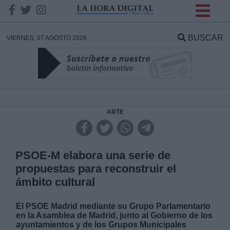
INFORMACION SOBRE LA
PROTECCIÓN DE TUS
BUSCAR
VIERNES, 07 AGOSTO 2026
DATOS
Responsable:
Finalidad:
ARTE
Datos tratados:
PSOE-M elabora una serie de
propuestas para reconstruir el
ámbito cultural
Legitimación:
El PSOE Madrid mediante su Grupo Parlamentario
Destinatarios:
en la Asamblea de Madrid, junto al Gobierno de los
ayuntamientos y de los Grupos Municipales