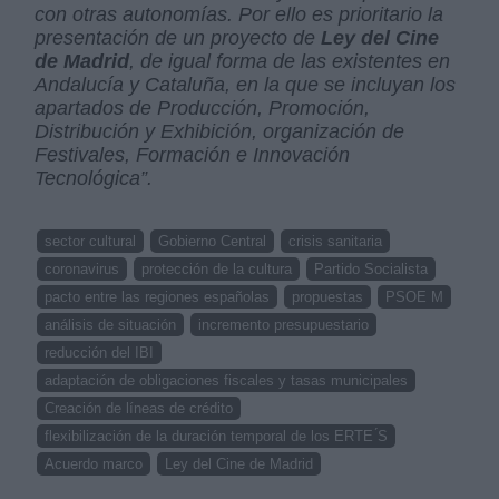
con otras autonomías. Por ello es prioritario la
presentación de un proyecto de
Ley del Cine
de Madrid
, de igual forma de las existentes en
Andalucía y Cataluña, en la que se incluyan los
apartados de Producción, Promoción,
Distribución y Exhibición, organización de
Festivales, Formación e Innovación
Tecnológica”.
sector cultural
Gobierno Central
crisis sanitaria
coronavirus
protección de la cultura
Partido Socialista
pacto entre las regiones españolas
propuestas
PSOE M
análisis de situación
incremento presupuestario
reducción del IBI
adaptación de obligaciones fiscales y tasas municipales
Creación de líneas de crédito
flexibilización de la duración temporal de los ERTE ́S
Acuerdo marco
Ley del Cine de Madrid