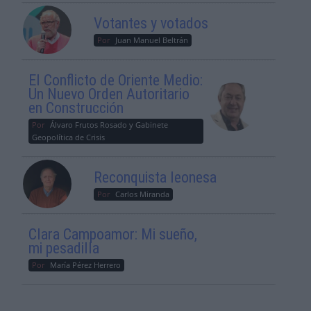
Votantes y votados
Por
Juan Manuel Beltrán
El Conflicto de Oriente Medio:
Un Nuevo Orden Autoritario
en Construcción
Por
Álvaro Frutos Rosado y Gabinete
Geopolítica de Crisis
Reconquista leonesa
Por
Carlos Miranda
Clara Campoamor: Mi sueño,
mi pesadilla
Por
María Pérez Herrero