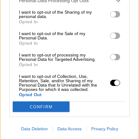
Personal Data Processing Opt Outs
I want to opt-out of the Sharing of my
personal data.
Opted In
I want to opt-out of the Sale of my
Personal Data.
Opted In
I want to opt-out of processing my
Personal Data for Targeted Advertising.
Aumentan las cifras Covid tras el fin
Opted In
de las mascarillas en interiores
I want to opt-out of Collection, Use,
Retention, Sale, and/or Sharing of my
Personal Data that Is Unrelated with the
Purposes for which it was collected.
Opted Out
CONFIRM
Data Deletion
Data Access
Privacy Policy