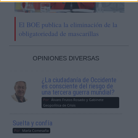
El BOE publica la eliminación de la
obligatoriedad de mascarillas
OPINIONES DIVERSAS
¿La ciudadanía de Occidente
es consciente del riesgo de
una tercera guerra mundial?
Por
Álvaro Frutos Rosado y Gabinete
Geopolítica de Crisis
Suelta y confía
Por
María Comesaña