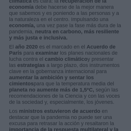
climática
es clara: la
recuperación de la
economía
debe hacerse de la mejor manera
que sabemos y es poniendo a las personas y a
la naturaleza en el centro. Impulsando una
economía,
una vez pase la fase más dura de la
pandemia,
neutra en carbono, más resiliente
y más justa e inclusiva.
El
año 2020
es el marcado en el
Acuerdo de
París
para
examinar
los planes nacionales de
lucha contra el
cambio climático
y presentar
las
estrategias
a largo plazo, dos instrumentos
clave en la gobernanza internacional para
aumentar la ambición y sentar los
cimientos
para que la temperatura media del
planeta no aumente más de 1,5ºC,
según las
recomendaciones de la Ciencia y con las voces
de la sociedad y, especialmente, los jóvenes.
Los
ministros estuvieron de acuerdo
en
destacar que la pandemia no puede ser una
excusa para retrasar la acción y resaltaron la
importancia de la respuesta multilateral y la