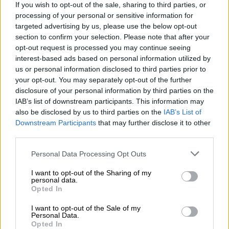
If you wish to opt-out of the sale, sharing to third parties, or
OPINIONES DIVERSAS
processing of your personal or sensitive information for
targeted advertising by us, please use the below opt-out
section to confirm your selection. Please note that after your
opt-out request is processed you may continue seeing
¿La ciudadanía de Occidente
interest-based ads based on personal information utilized by
es consciente del riesgo de
us or personal information disclosed to third parties prior to
una tercera guerra mundial?
your opt-out. You may separately opt-out of the further
Por
Álvaro Frutos Rosado y Gabinete
disclosure of your personal information by third parties on the
Geopolítica de Crisis
IAB’s list of downstream participants. This information may
also be disclosed by us to third parties on the
IAB’s List of
Suelta y confía
Downstream Participants
that may further disclose it to other
third parties.
Por
María Comesaña
Personal Data Processing Opt Outs
Votantes y votados
I want to opt-out of the Sharing of my
Por
Juan Manuel Beltrán
personal data.
Opted In
El Conflicto de Oriente Medio:
I want to opt-out of the Sale of my
Un Nuevo Orden Autoritario
Personal Data.
Opted In
en Construcción