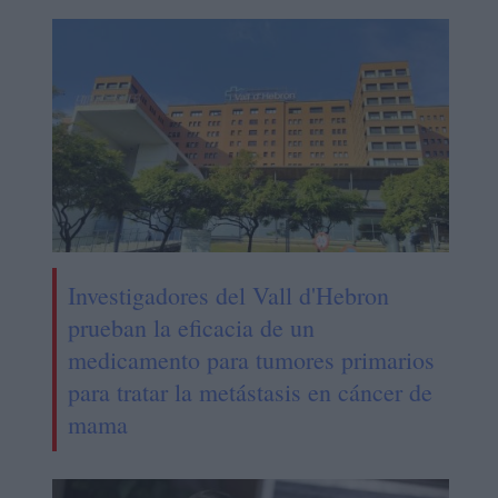
Investigadores del Vall d'Hebron
prueban la eficacia de un
medicamento para tumores primarios
para tratar la metástasis en cáncer de
mama