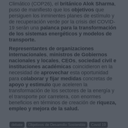
Climático (COP26), el
británico Alok Sharma
,
puso de manifiesto que los
objetivos
que
persiguen los inminentes planes de estímulo y
de recuperación verde por la crisis del COVID-
19 serán una
palanca para la transformación
de los sistemas energéticos y modelos de
transporte.
Representantes de organizaciones
internacionales
,
ministros de Gobiernos
nacionales y locales
,
CEOs
,
sociedad civil e
instituciones académicas
coincidieron en la
necesidad de
aprovechar
esta oportunidad
para
colaborar y fijar medidas
concretas de
apoyo y estimulo
que aceleren la
transformación de los sectores de la energía y
el transporte por carretera, con enormes
beneficios en términos de creación de
riqueza,
empleo y mejora de la salud.
debate
Objetivos de Desarrollo Sostenible
Covid 19