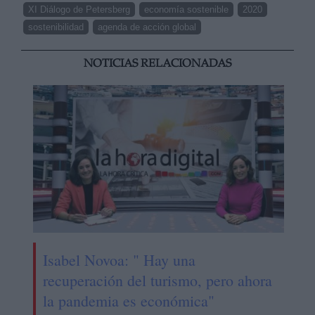
XI Diálogo de Petersberg
economía sostenible
2020
sostenibilidad
agenda de acción global
NOTICIAS RELACIONADAS
Isabel Novoa: " Hay una
recuperación del turismo, pero ahora
la pandemia es económica"