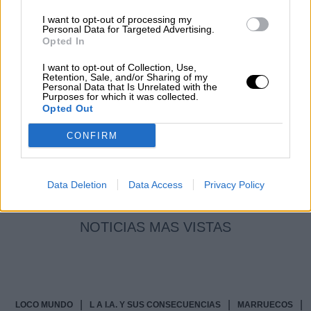
Por
Álvaro Frutos Rosado y Gabinete
I want to opt-out of processing my
Geopolítica de Crisis
Personal Data for Targeted Advertising.
Opted In
Reconquista leonesa
I want to opt-out of Collection, Use,
Retention, Sale, and/or Sharing of my
Por
Carlos Miranda
Personal Data that Is Unrelated with the
Purposes for which it was collected.
Opted Out
Clara Campoamor: Mi sueño,
mi pesadilla
CONFIRM
Por
María Pérez Herrero
Data Deletion
Data Access
Privacy Policy
NOTICIAS MAS VISTAS
|
|
|
LOCO MUNDO
L A I.A. Y SUS CONSECUENCIAS
MARRUECOS