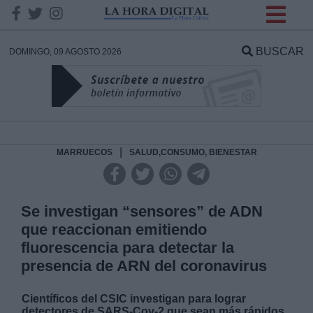
INFORMACION SOBRE LA
PROTECCIÓN DE TUS
BUSCAR
DOMINGO, 09 AGOSTO 2026
DATOS
Responsable:
Finalidad:
|
MARRUECOS
SALUD,CONSUMO, BIENESTAR
Datos tratados:
Se investigan “sensores” de ADN
que reaccionan emitiendo
fluorescencia para detectar la
Legitimación:
presencia de ARN del coronavirus
Destinatarios:
Científicos del CSIC investigan para lograr
detectores de SARS-Cov-2 que sean más rápidos