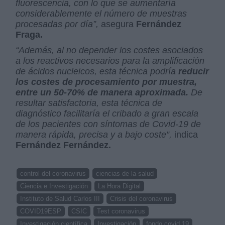
fluorescencia, con lo que se aumentaría
considerablemente el número de muestras
procesadas por día”,
asegura
Fernández
Fraga.
“Además, al no depender los costes asociados
a los reactivos necesarios para la amplificación
de ácidos nucleicos, esta técnica podría
reducir
los costes de procesamiento por muestra,
entre un 50-70% de manera aproximada.
De
resultar satisfactoria, esta técnica de
diagnóstico facilitaría el cribado a gran escala
de los pacientes con síntomas de Covid-19 de
manera rápida, precisa y a bajo coste”,
indica
Fernández Fernández.
control del coronavirus
ciencias de la salud
Ciencia e Investigación
La Hora Digital
Instituto de Salud Carlos III
Crisis del coronavirus
COVID19ESP
CSIC
Test coronavirus
Investigación científica
Investigación
fondo covid 19