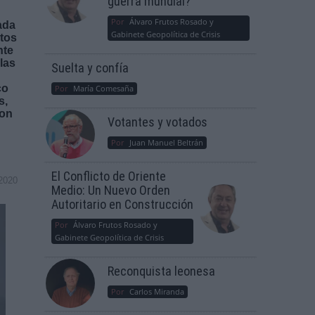
guerra mundial?
Por
Álvaro Frutos Rosado y
ada
Gabinete Geopolítica de Crisis
utos
nte
las
Suelta y confía
co
Por
María Comesaña
s,
con
Votantes y votados
Por
Juan Manuel Beltrán
El Conflicto de Oriente
2020
Medio: Un Nuevo Orden
Autoritario en Construcción
Por
Álvaro Frutos Rosado y
Gabinete Geopolítica de Crisis
Reconquista leonesa
Por
Carlos Miranda