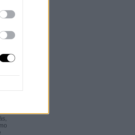
dad
a
ar
ga
a
ás,
smo
e