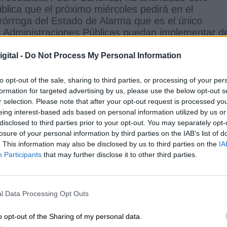
ica que el próximo miércoles pedirá en el
órroga del Estado de Alarma que es el único
s Administraciones Públicas puedan implementar d
hacia la salida de esta pandemia. No solo porque a
porque permanecen activas las medidas de ayudas 
gital -
Do Not Process My Personal Information
udadanos, etc.
to opt-out of the sale, sharing to third parties, or processing of your per
formation for targeted advertising by us, please use the below opt-out s
r selection. Please note that after your opt-out request is processed y
ndo da una lección a Ayuso: “Desde el
eing interest-based ads based on personal information utilized by us or
o no vamos a construir ni Madrid ni
disclosed to third parties prior to your opt-out. You may separately opt-
losure of your personal information by third parties on the IAB’s list of
. This information may also be disclosed by us to third parties on the
IA
Participants
that may further disclose it to other third parties.
l Data Processing Opt Outs
en su comparecencia que “
“Vamos ganando la
un coste muy elevado en vidas y sacrificios
. El
o opt-out of the Sharing of my personal data.
e ahí, al acecho”
. El secretario general del PSOE