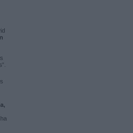
id
n
os
s”.
s
a,
 ha