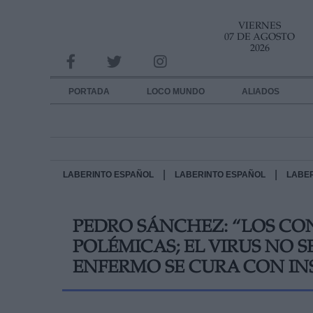
VIERNES
INFORMACION SOBRE LA PROTECCIÓN DE TUS DATOS
07 DE AGOSTO
2026
Responsable:
Finalidad:
PORTADA
LOCO MUNDO
ALIADOS
Datos tratados:
Legitimación:
Destinatarios:
|
|
LABERINTO ESPAÑOL
LABERINTO ESPAÑOL
LABE
Derechos:
PEDRO SÁNCHEZ: “LOS CO
link
POLÉMICAS; EL VIRUS NO 
Información adicional
link
ENFERMO SE CURA CON IN