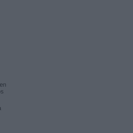
 en
os
a