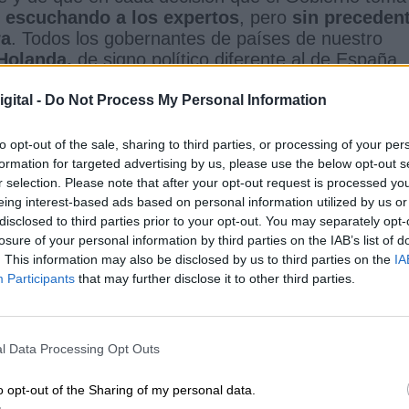
escuchando a los expertos
, pero
sin preceden
ra
. Todos los gobernantes de países de nuestro
Holanda,
de signo político diferente al de España,
 más acertadas en cada momento.
Y también se h
o, pero es un ejemplo de lo difícil que resultar
gital -
Do Not Process My Personal Information
to opt-out of the sale, sharing to third parties, or processing of your per
l hombro
, de aportar, de colaborar, no de poner
formation for targeted advertising by us, please use the below opt-out s
ispar. Con la que está cayendo, hay partidos polític
r selection. Please note that after your opt-out request is processed y
ón y el enfrentamiento. Todos, votáramos lo que
eing interest-based ads based on personal information utilized by us or
estras ventanas cada tarde. La
ciudadanía ha
disclosed to third parties prior to your opt-out. You may separately opt-
ancias y lo ha hecho de manera conjunta y solidari
losure of your personal information by third parties on the IAB’s list of
sos de las ocho.
¿Por qué ahora de repente se
. This information may also be disclosed by us to third parties on the
IA
X de mi aplauso?
Pues por lo de siempre: porque
Participants
that may further disclose it to other third parties.
s han sido siempre del
“porque lo digo yo”
y del
ero, me la invento”
y llenan las redes de bulos que
a bien. Pero se olvida el señor Abascal de que
l Data Processing Opt Outs
40 de años
y de que la práctica de la imposición d
rada.
o opt-out of the Sharing of my personal data.