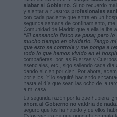
alabar al Gobierno
. Si no recuerdo mal
y alentar a nuestros
profesionales sani
con cada paciente que entra en un hospi
segunda semana de confinamiento, me c
Comunidad de Madrid que a ella le iba a
“El cansancio físico se pasa; pero l
mucho tiempo en olvidarlo. Tengo mi
que esto se controle y me ponga a re
todo lo que hemos vivido en el hospit
compañeras, por las Fuerzas y Cuerpos 
esenciales, etc., sigo saliendo cada día 
dando el cien por cien. Por ahora, ade
por ellos. Y lo seguiré haciendo encan
hasta el día que sean las ocho de la tar
a mi casa.
La segunda razón por la que hubiera ig
ahora al Gobierno no valdría de nada
seguro que los ha habido y de ellos hab
Estoy segura de que nunca hubo mala f