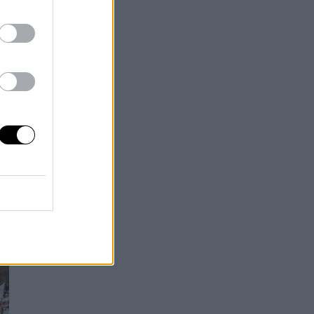
os
dad
le
aís