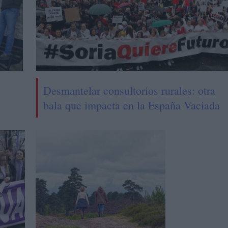
Desmantelar consultorios rurales: otra
bala que impacta en la España Vaciada