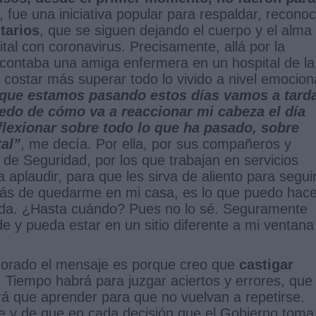
, fue una iniciativa popular para respaldar, recono
tarios
, que se siguen dejando el cuerpo y el alma
tal con coronavirus. Precisamente, allá por la
ontaba una amiga enfermera en un hospital de la
 costar más superar todo lo vivido a nivel emocion
o que estamos pasando estos días vamos a tard
edo de cómo va a reaccionar mi cabeza el día
flexionar sobre todo lo que ha pasado, sobre
al”
, me decía. Por ella, por sus compañeros y
de Seguridad, por los que trabajan en servicios
a aplaudir, para que les sirva de aliento para segui
más de quedarme en mi casa, es lo que puedo hace
tada. ¿Hasta cuándo? Pues no lo sé. Seguramente
de y pueda estar en un sitio diferente a mi ventana
norado el mensaje es porque creo que
castigar
. Tiempo habrá para juzgar aciertos y errores, que
rá que aprender para que no vuelvan a repetirse.
e y de que en cada decisión que el Gobierno toma