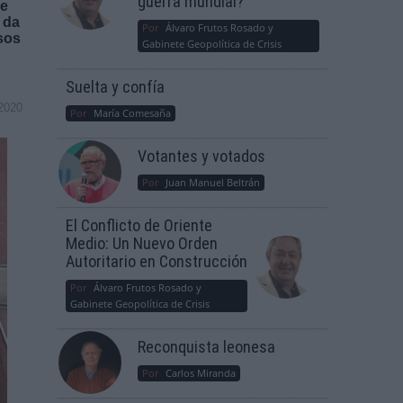
guerra mundial?
re
 da
Por
Álvaro Frutos Rosado y
sos
Gabinete Geopolítica de Crisis
Suelta y confía
2020
Por
María Comesaña
Votantes y votados
Por
Juan Manuel Beltrán
El Conflicto de Oriente
Medio: Un Nuevo Orden
Autoritario en Construcción
Por
Álvaro Frutos Rosado y
Gabinete Geopolítica de Crisis
Reconquista leonesa
Por
Carlos Miranda