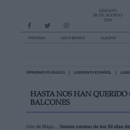
SÁBADO
INFORMACION SOBRE LA PROTECCIÓN DE TUS DATOS
08 DE AGOSTO
2026
Responsable:
Finalidad:
PORTADA
LOCO MUNDO
ALIADOS
Datos tratados:
Legitimación:
Destinatarios:
|
|
OPINIONES PLURALES
LABERINTO ESPAÑOL
LABE
Derechos:
HASTA NOS HAN QUERIDO 
link
BALCONES
Información adicional
link
Uno de Mayo
… Vamos camino de los 50 días de c