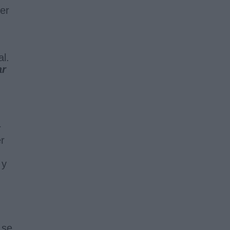
cer
al.
ar
r
r
 y
 se