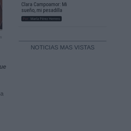
Clara Campoamor: Mi
sueño, mi pesadilla
Por
María Pérez Herrero
es
NOTICIAS MAS VISTAS
que
 a