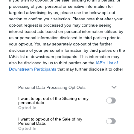
If you wish to opt-out of the sale, sharing to third parties, or
processing of your personal or sensitive information for
El Conflicto de Oriente Medio:
targeted advertising by us, please use the below opt-out
Un Nuevo Orden Autoritario
section to confirm your selection. Please note that after your
en Construcción
opt-out request is processed you may continue seeing
Por
Álvaro Frutos Rosado y Gabinete
interest-based ads based on personal information utilized by
Geopolítica de Crisis
us or personal information disclosed to third parties prior to
your opt-out. You may separately opt-out of the further
disclosure of your personal information by third parties on the
Reconquista leonesa
IAB’s list of downstream participants. This information may
Por
Carlos Miranda
also be disclosed by us to third parties on the
IAB’s List of
Downstream Participants
that may further disclose it to other
third parties.
Clara Campoamor: Mi sueño,
mi pesadilla
Personal Data Processing Opt Outs
Por
María Pérez Herrero
I want to opt-out of the Sharing of my
personal data.
Opted In
I want to opt-out of the Sale of my
NOTICIAS MAS VISTAS
Personal Data.
Opted In