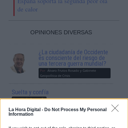
España soporta la segunda peor ola
de calor
OPINIONES DIVERSAS
¿La ciudadanía de Occidente
es consciente del riesgo de
una tercera guerra mundial?
Por
Álvaro Frutos Rosado y Gabinete
Geopolítica de Crisis
Suelta y confía
Por
María Comesaña
La Hora Digital -
Do Not Process My Personal
Information
Votantes y votados
Por
Juan Manuel Beltrán