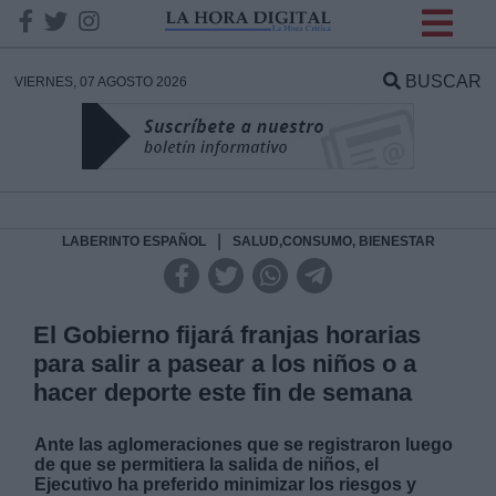
INFORMACION SOBRE LA
PROTECCIÓN DE TUS
BUSCAR
VIERNES, 07 AGOSTO 2026
DATOS
Responsable:
Finalidad:
|
LABERINTO ESPAÑOL
SALUD,CONSUMO, BIENESTAR
Datos tratados:
El Gobierno fijará franjas horarias
para salir a pasear a los niños o a
hacer deporte este fin de semana
Legitimación:
Ante las aglomeraciones que se registraron luego
Destinatarios:
de que se permitiera la salida de niños, el
Ejecutivo ha preferido minimizar los riesgos y