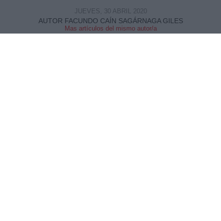
JUEVES, 30 ABRIL 2020
AUTOR FACUNDO CAÍN SAGÁRNAGA GILES
Mas artículos del mismo autor/a