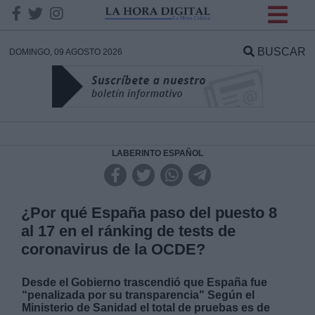
INFORMACION SOBRE LA
PROTECCIÓN DE TUS
BUSCAR
DOMINGO, 09 AGOSTO 2026
DATOS
Responsable:
Finalidad:
LABERINTO ESPAÑOL
Datos tratados:
¿Por qué España paso del puesto 8
al 17 en el ránking de tests de
coronavirus de la OCDE?
Legitimación:
Desde el Gobierno trascendió que España fue
Destinatarios:
“penalizada por su transparencia" Según el
Ministerio de Sanidad el total de pruebas es de