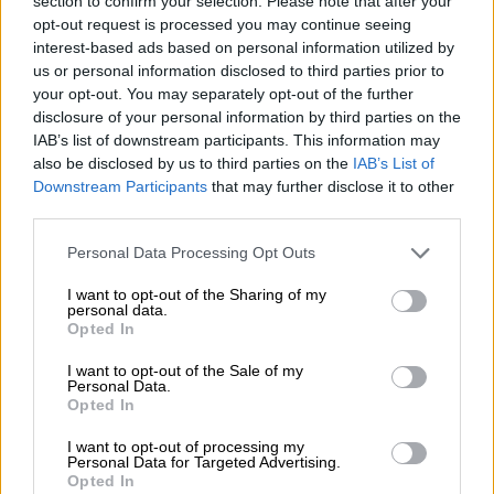
section to confirm your selection. Please note that after your
cifra de 310,038 pruebas de anticuerpos
opt-out request is processed you may continue seeing
realizadas en todo el país".
interest-based ads based on personal information utilized by
Y añade:
"Nuestra base de datos tiene como
us or personal information disclosed to third parties prior to
objetivo no incluir pruebas de anticuerpos, y
your opt-out. You may separately opt-out of the further
para proporcionar los datos que son más
disclosure of your personal information by third parties on the
comparables con los otros países en
IAB’s list of downstream participants. This information may
nuestra base de datos, incluimos solo el
also be disclosed by us to third parties on the
IAB’s List of
recuento de pruebas de PCR para esta
Downstream Participants
that may further disclose it to other
observación".
third parties.
Sin embargo, en el ránking aparecen
Personal Data Processing Opt Outs
igualmente también aquellos países cuyos
datos han sido cuestionados por el propio
I want to opt-out of the Sharing of my
organismo.
personal data.
Opted In
I want to opt-out of the Sale of my
Gobierno España
Gobierno
OCDE
test covid 19
Personal Data.
Test coronavirus
COVID 19
Coronavirus España
Opted In
España
Coronavirus en España
coronavirus
I want to opt-out of processing my
Organización para la Cooperación y el Desarrollo Económico
Personal Data for Targeted Advertising.
Opted In