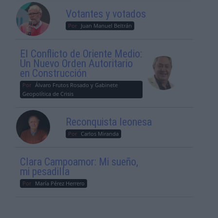
Votantes y votados
Por
Juan Manuel Beltrán
El Conflicto de Oriente Medio:
Un Nuevo Orden Autoritario
en Construcción
Por
Álvaro Frutos Rosado y Gabinete
Geopolítica de Crisis
Reconquista leonesa
Por
Carlos Miranda
Clara Campoamor: Mi sueño,
mi pesadilla
Por
María Pérez Herrero