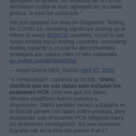
agregado de ambos; los expertos de la OCDE
decidieron incluir el dato agregado en la citada
gráfica, la cual fue publicada ".
We just updated our data on Diagnostic Testing
for COVID-19, revealing significant scaling up of
efforts in many
@OECD
countries. Good to see
Spain among top10 testing countries. Increasing
testing capacity is crucial for deconfinement
strategies &to reduce risks of new outbreaks
pic.twitter.com/l8TEkkZDSd
— Angel Gurría (@A_Gurria)
April 27, 2020
"A continuación", continúa la OCDE, "
OWID
clarificó que en sus datos solo incluían los
exámenes PCR
. Una vez que los datos
oficiales españoles fueron puestos a
disposición, OWID también incluyó a España en
la lista de países con datos sobre pruebas, pero
incluyendo solo el examen PCR (dejando fuera
los exámenes serológicos)". En ese momento,
España cae en la lista del puesto 8 al 17.