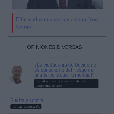
Fallece el exministro de cultura José
Guirao
OPINIONES DIVERSAS
¿La ciudadanía de Occidente
es consciente del riesgo de
una tercera guerra mundial?
Por
Álvaro Frutos Rosado y Gabinete
Geopolítica de Crisis
Suelta y confía
Por
María Comesaña