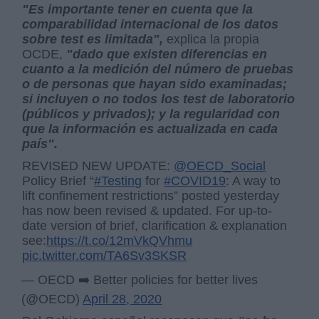
"Es importante tener en cuenta que la
comparabilidad internacional de los datos
sobre test es limitada",
explica la propia
OCDE,
"dado que existen diferencias en
cuanto a la medición del número de pruebas
o de personas que hayan sido examinadas;
si incluyen o no todos los test de laboratorio
(públicos y privados); y la regularidad con
que la información es actualizada en cada
país".
REVISED NEW UPDATE:
@OECD_Social
Policy Brief “
#Testing
for
#COVID19
: A way to
lift confinement restrictions” posted yesterday
has now been revised & updated. For up-to-
date version of brief, clarification & explanation
see:
https://t.co/12mVkQVhmu
pic.twitter.com/TA6Sv3SKSR
— OECD ➡️ Better policies for better lives
(@OECD)
April 28, 2020