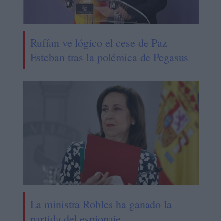
Rufían ve lógico el cese de Paz
Esteban tras la polémica de Pegasus
La ministra Robles ha ganado la
partida del espionaje