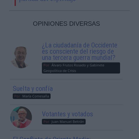
OPINIONES DIVERSAS
¿La ciudadanía de Occidente
es consciente del riesgo de
una tercera guerra mundial?
Por
Álvaro Frutos Rosado y Gabinete
Geopolítica de Crisis
Suelta y confía
Por
María Comesaña
Votantes y votados
Por
Juan Manuel Beltrán