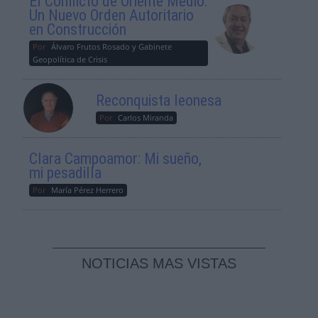
El Conflicto de Oriente Medio:
Un Nuevo Orden Autoritario
en Construcción
Por
Álvaro Frutos Rosado y Gabinete
Geopolítica de Crisis
Reconquista leonesa
Por
Carlos Miranda
Clara Campoamor: Mi sueño,
mi pesadilla
Por
María Pérez Herrero
NOTICIAS MAS VISTAS