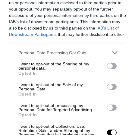
us or personal information disclosed to third parties prior to
Luz verde a la reforma penal que
your opt-out. You may separately opt-out of the further
disclosure of your personal information by third parties on the
castiga con prisión pequeños hurtos
IAB’s list of downstream participants. This information may
de delincuentes recidentes
also be disclosed by us to third parties on the
IAB’s List of
Downstream Participants
that may further disclose it to other
third parties.
Personal Data Processing Opt Outs
I want to opt-out of the Sharing of my
personal data.
Opted In
I want to opt-out of the Sale of my
Personal Data.
Opted In
I want to opt-out of processing my
Personal Data for Targeted Advertising.
Opted In
El Congreso aprueba la tramitación
de la ley para abolir el proxenetismo
I want to opt-out of Collection, Use,
Retention, Sale, and/or Sharing of my
Personal Data that Is Unrelated with the