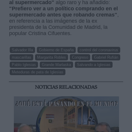
al supermercado"
algo raro y ha añadido:
"Prefiero ver a un político comprando en el
supermercado antes que robando cremas"
,
en referencia a las imágenes de la ex
presidenta de la Comunidad de Madrid, la
popular Cristina Cifuentes.
Salvador Illa
Gobierno de España
control del coronavirus
mascarillas
Margarita Robles
Congreso
Gabriel Rufián
Pablo Iglesias
Grande Marlaska
Salvando a Iglesias
Meteduras de pata de Iglesias
NOTICIAS RELACIONADAS