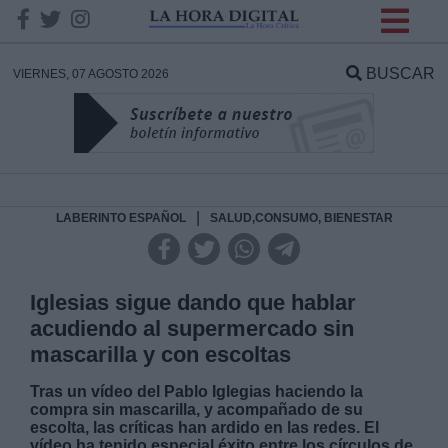
INFORMACION SOBRE LA
PROTECCIÓN DE TUS
BUSCAR
VIERNES, 07 AGOSTO 2026
DATOS
Responsable:
Finalidad:
|
LABERINTO ESPAÑOL
SALUD,CONSUMO, BIENESTAR
Datos tratados:
Iglesias sigue dando que hablar
acudiendo al supermercado sin
mascarilla y con escoltas
Legitimación:
Tras un vídeo del Pablo Iglegias haciendo la
compra sin mascarilla, y acompañado de su
Destinatarios:
escolta, las críticas han ardido en las redes. El
vídeo ha tenido especial éxito entre los círculos de