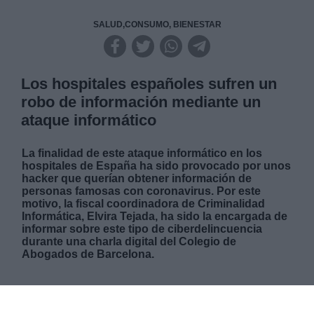
SALUD,CONSUMO, BIENESTAR
Los hospitales españoles sufren un
robo de información mediante un
ataque informático
La finalidad de este ataque informático en los
hospitales de España ha sido provocado por unos
hacker que querían obtener información de
personas famosas con coronavirus. Por este
motivo, la fiscal coordinadora de Criminalidad
Informática, Elvira Tejada, ha sido la encargada de
informar sobre este tipo de ciberdelincuencia
durante una charla digital del Colegio de
Abogados de Barcelona.
MARTES, 28 ABRIL 2020
AUTOR ÁLVARO SECILLA