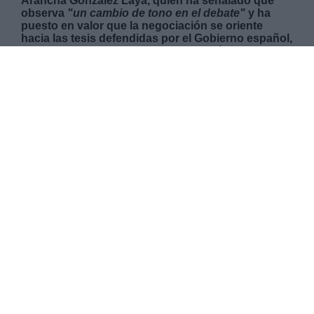
Arancha González Laya, quien ha señalado que
observa
"un cambio de tono en el debate"
y ha
puesto en valor que la negociación se oriente
hacia las tesis defendidas por el Gobierno español,
que a comienzos de semana presentó una
propuesta para un fondo de hasta 1,5 billones de
euros.
SÁBADO, 25 ABRIL 2020
AUTOR PABLO CASTRO
Mas artículos del mismo autor/a