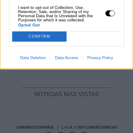
Por
Álvaro Frutos Rosado y Gabinete
I want to opt-out of Collection, Use,
Geopolítica de Crisis
Retention, Sale, and/or Sharing of my
Personal Data that Is Unrelated with the
Purposes for which it was collected.
Reconquista leonesa
Opted Out
Por
Carlos Miranda
CONFIRM
Clara Campoamor: Mi sueño,
mi pesadilla
Data Deletion
Data Access
Privacy Policy
Por
María Pérez Herrero
NOTICIAS MAS VISTAS
|
LABERINTO ESPAÑOL
L A I.A. Y SUS CONSECUENCIAS