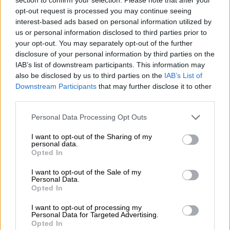
OPINIONES DIVERSAS
opt-out request is processed you may continue seeing
interest-based ads based on personal information utilized by
us or personal information disclosed to third parties prior to
your opt-out. You may separately opt-out of the further
¿La ciudadanía de Occidente
disclosure of your personal information by third parties on the
es consciente del riesgo de
IAB’s list of downstream participants. This information may
una tercera guerra mundial?
also be disclosed by us to third parties on the
IAB’s List of
Por
Álvaro Frutos Rosado y Gabinete
Downstream Participants
that may further disclose it to other
Geopolítica de Crisis
third parties.
Suelta y confía
Personal Data Processing Opt Outs
Por
María Comesaña
I want to opt-out of the Sharing of my
personal data.
Opted In
Votantes y votados
I want to opt-out of the Sale of my
Por
Juan Manuel Beltrán
Personal Data.
Opted In
El Conflicto de Oriente Medio:
I want to opt-out of processing my
Un Nuevo Orden Autoritario
Personal Data for Targeted Advertising.
en Construcción
Opted In