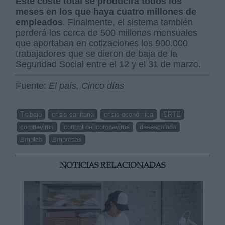
Este coste total se producirá todos los
meses en los que haya cuatro millones de
empleados
. Finalmente, el sistema también
perderá los cerca de 500 millones mensuales
que aportaban en cotizaciones los 900.000
trabajadores que se dieron de baja de la
Seguridad Social entre el 12 y el 31 de marzo.
Fuente:
El país, Cinco días
Trabajo
crisis sanitaria
crisis económica
ERTE
coronavirus
control del coronavirus
desescalada
Empleo
Empresas
NOTICIAS RELACIONADAS