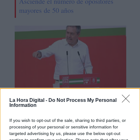
Asciende el número de opositores
mayores de 50 años
La Hora Digital -
Do Not Process My Personal
Combatir el desempleo juvenil,
Information
prioridad del candidato socialista
Juan Espadas en Andalucía
If you wish to opt-out of the sale, sharing to third parties, or
processing of your personal or sensitive information for
targeted advertising by us, please use the below opt-out
section to confirm your selection. Please note that after your