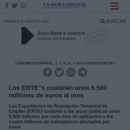
INFORMACION SOBRE LA
PROTECCIÓN DE TUS
BUSCAR
VIERNES, 07 AGOSTO 2026
DATOS
Responsable:
Finalidad:
|
LABERINTO ESPAÑOL
L A I.A. Y SUS CONSECUENCIAS
Datos tratados:
Los ERTE"s costarán unos 5.500
millones de euros al mes
Legitimación:
Los Expedientes de Regulación Temporal de
Empleo (ERTE) costarán a las arcas públicas unos
5.500 millones por cada mes de aplicación a los
Destinatarios:
cuatro millones de trabajadores afectados por
éstos.