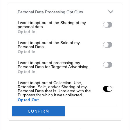
third parties.
NOTICIAS MAS VISTAS
Personal Data Processing Opt Outs
I want to opt-out of the Sharing of my
personal data.
Opted In
SALUD,CONSUMO, BIENESTAR
I want to opt-out of the Sale of my
Personal Data.
Opted In
Cada Comunidad Autónoma tiene
I want to opt-out of processing my
Personal Data for Targeted Advertising.
una velocidad distinta de realización
Opted In
de pruebas PCR
I want to opt-out of Collection, Use,
Retention, Sale, and/or Sharing of my
Personal Data that Is Unrelated with the
Cada Comunidad Autónoma avanza a diferentes
Purposes for which it was collected.
velocidades a la hora de detectar a personas
Opted Out
contagiadas por Covid 19 con PCR desde que
comenzó la pandemia.
CONFIRM
MARTES, 28 ABRIL 2020
AUTOR PATRICIA ARREDONDO