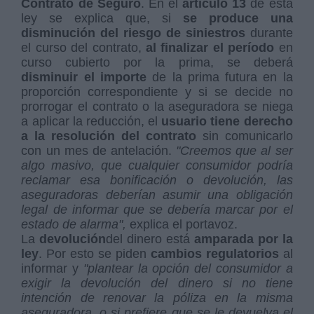
Contrato de Seguro
. En el
artículo 13
de esta
ley se explica que, si
se produce una
disminución del riesgo de siniestros
durante
el curso del contrato,
al finalizar el período
en
curso cubierto por la prima, se deberá
disminuir el importe
de la prima futura en la
proporción correspondiente y si se decide no
prorrogar el contrato o la aseguradora se niega
a aplicar la reducción, el
usuario tiene derecho
a la resolución del contrato
sin comunicarlo
con un mes de antelación.
"Creemos que al ser
algo masivo, que cualquier consumidor podría
reclamar esa bonificación o devolución, las
aseguradoras deberían asumir una obligación
legal de informar que se debería marcar por el
estado de alarma",
explica el portavoz.
La
devolución
del dinero está
amparada por la
ley
. Por esto se piden
cambios regulatorios
al
informar y
"plantear la opción del consumidor a
exigir la devolución del dinero si no tiene
intención de renovar la póliza en la misma
aseguradora, o si prefiere que se le devuelva el