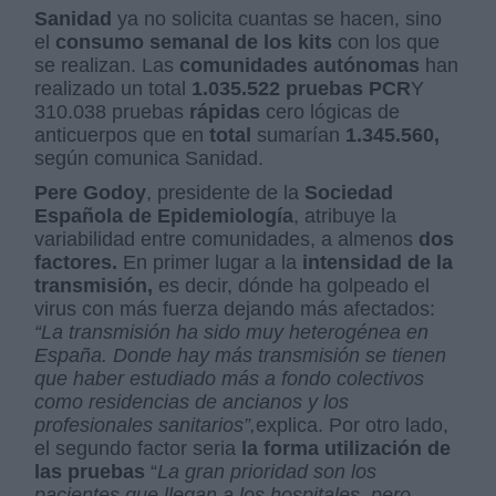
Sanidad
ya no solicita cuantas se hacen, sino
el
consumo semanal de los kits
con los que
se realizan. Las
comunidades autónomas
han
realizado un total
1.035.522 pruebas PCR
Y
310.038 pruebas
rápidas
cero lógicas de
anticuerpos que en
total
sumarían
1.345.560,
según comunica Sanidad.
Pere Godoy
, presidente de la
Sociedad
Española de Epidemiología
, atribuye la
variabilidad entre comunidades, a almenos
dos
factores.
En primer lugar a la
intensidad de la
transmisión,
es decir, dónde ha golpeado el
virus con más fuerza dejando más afectados:
“La transmisión ha sido muy heterogénea en
España. Donde hay más transmisión se tienen
que haber estudiado más a fondo colectivos
como residencias de ancianos y los
profesionales sanitarios”,
explica. Por otro lado,
el segundo factor seria
la forma utilización de
las pruebas
“
La gran prioridad son los
pacientes que llegan a los hospitales, pero