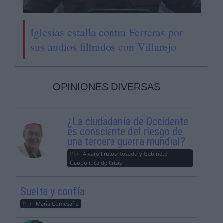
Iglesias estalla contra Ferreras por
sus audios filtrados con Villarejo
OPINIONES DIVERSAS
¿La ciudadanía de Occidente
es consciente del riesgo de
una tercera guerra mundial?
Por
Álvaro Frutos Rosado y Gabinete
Geopolítica de Crisis
Suelta y confía
Por
María Comesaña