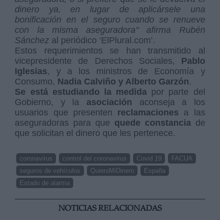
dinero ya, en lugar de aplicársele una
bonificación en el seguro cuando se renueve
con la misma aseguradora" afirma Rubén
Sánchez
al periódico ‘ElPlural.com’.
Estos requerimientos se han transmitido al
vicepresidente de Derechos Sociales,
Pablo
Iglesias
, y a los ministros de Economía y
Consumo,
Nadia Calviño y Alberto Garzón
.
Se está estudiando la medida
por parte del
Gobierno, y la
asociación
aconseja a los
usuarios que presenten
reclamaciones
a las
aseguradoras para que
quede constancia
de
que solicitan el dinero que les pertenece.
coronavirus
control del coronavirus
Covid 19
FACUA
seguros de vehículos
QuieroMiDinero
España
Estado de alarma
NOTICIAS RELACIONADAS