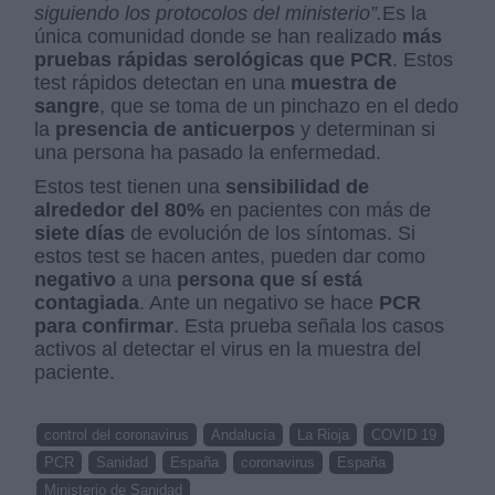
siguiendo los protocolos del ministerio”.
Es la
única comunidad donde se han realizado
más
pruebas rápidas serológicas que PCR
. Estos
test rápidos detectan en una
muestra de
sangre
, que se toma de un pinchazo en el dedo
la
presencia de anticuerpos
y determinan si
una persona ha pasado la enfermedad.
Estos test tienen una
sensibilidad de
alrededor del 80%
en pacientes con más de
siete días
de evolución de los síntomas. Si
estos test se hacen antes, pueden dar como
negativo
a una
persona que sí está
contagiada
. Ante un negativo se hace
PCR
para confirmar
. Esta prueba señala los casos
activos al detectar el virus en la muestra del
paciente.
control del coronavirus
Andalucía
La Rioja
COVID 19
PCR
Sanidad
España
coronavirus
España
Ministerio de Sanidad