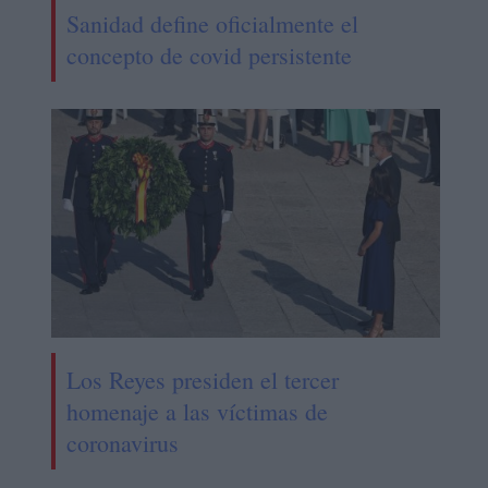
Sanidad define oficialmente el
concepto de covid persistente
Los Reyes presiden el tercer
homenaje a las víctimas de
coronavirus