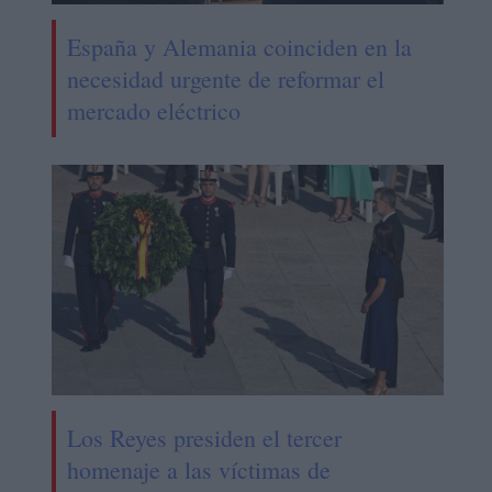
España y Alemania coinciden en la
necesidad urgente de reformar el
mercado eléctrico
Los Reyes presiden el tercer
homenaje a las víctimas de