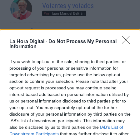
Votantes y votados
Por
Juan Manuel Beltrán
El Conflicto de Oriente Medio:
Un Nuevo Orden Autoritario
La Hora Digital -
Do Not Process My Personal
en Construcción
Information
Por
Álvaro Frutos Rosado y Gabinete
Geopolítica de Crisis
If you wish to opt-out of the sale, sharing to third parties, or
processing of your personal or sensitive information for
Reconquista leonesa
targeted advertising by us, please use the below opt-out
section to confirm your selection. Please note that after your
Por
Carlos Miranda
opt-out request is processed you may continue seeing
interest-based ads based on personal information utilized by
Clara Campoamor: Mi sueño,
us or personal information disclosed to third parties prior to
mi pesadilla
your opt-out. You may separately opt-out of the further
disclosure of your personal information by third parties on the
Por
María Pérez Herrero
IAB’s list of downstream participants. This information may
also be disclosed by us to third parties on the
IAB’s List of
Downstream Participants
that may further disclose it to other