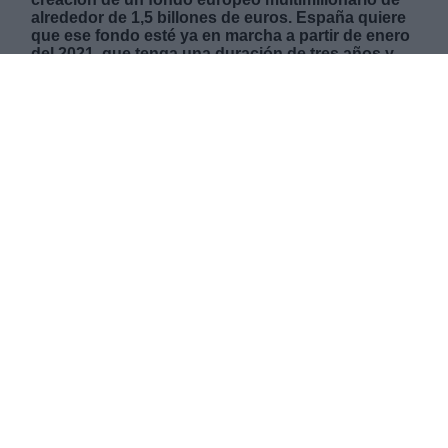
alrededor de 1,5 billones de euros. España quiere
que ese fondo esté ya en marcha a partir de enero
del 2021, que tenga una duración de tres años y
que permita transferir fondos no recuperables a
los países de la UE bajo el paraguas de las
instituciones europeas y que los intereses se
paguen a través de nuevos impuestos a nivel
continental de una forma mutualizada. Es una
medida a medio camino entre los eurobonos que
piden los países del Sur y que socios como
Holanda o Alemania nunca aceptarán.
MARTES, 21 ABRIL 2020
AUTOR LA HORA DIGITAL
Mas artículos del mismo autor/a