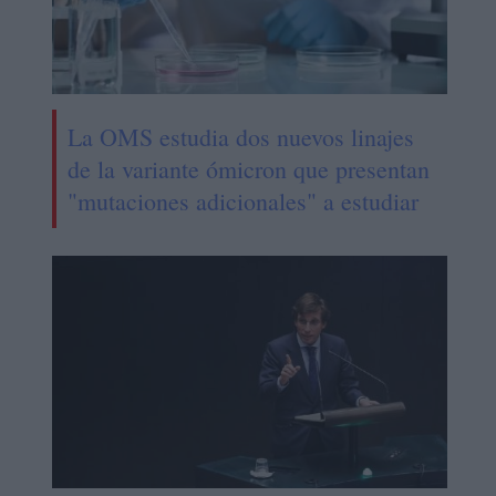
La OMS estudia dos nuevos linajes
de la variante ómicron que presentan
"mutaciones adicionales" a estudiar