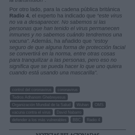
Por otro lado, para la cadena pública británica
Radio 4
, el experto ha indicado que
“este virus
no va a desaparecer. No sabemos si las
personas que han tenido el virus permanecen
inmunes y no sabemos cuándo tendremos una
vacuna”.
Además, ha añadido que
“estoy
seguro de que alguna forma de protección facial
se convertirá en la norma, entre otras cosas
para tranquilizar a las personas, pero eso no
significa que se pueda
hacer lo que uno quiera
cuando está usando una mascarilla”.
control del coronavirus
coronavirus
Tedros Adhanom Ghebreyesus
Organización Mundial de la Salud
Wuhan
OMS
vacuna contra el virus
David Nabarro
defender a los más vulnerables
BBC
Radio 4