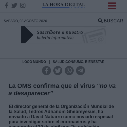
INFORMACION SOBRE LA
PROTECCIÓN DE TUS
BUSCAR
SÁBADO, 08 AGOSTO 2026
DATOS
Responsable:
Finalidad:
|
LOCO MUNDO
SALUD,CONSUMO, BIENESTAR
Datos tratados:
La OMS confirma que el virus
“no va
a desaparecer”
Legitimación:
El director general de la Organización Mundial de
la Salud, Tedros Adhanom Ghebreyesus, ha
Destinatarios:
enviado a David Nabarro como enviado especial
para investigar sobre el coronavirus y ha
asegurado el 20 de abril que
“la población