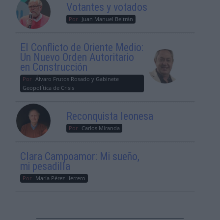
Votantes y votados
Por
Juan Manuel Beltrán
El Conflicto de Oriente Medio:
Un Nuevo Orden Autoritario
en Construcción
Por
Álvaro Frutos Rosado y Gabinete
Geopolítica de Crisis
Reconquista leonesa
Por
Carlos Miranda
Clara Campoamor: Mi sueño,
mi pesadilla
Por
María Pérez Herrero