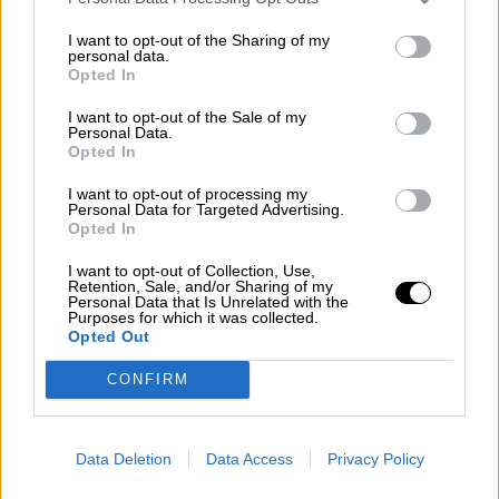
La OMS informa de más de 420
I want to opt-out of the Sharing of my
personal data.
casos de hepatitis aguda en niños
Opted In
I want to opt-out of the Sale of my
Personal Data.
Opted In
I want to opt-out of processing my
Personal Data for Targeted Advertising.
Opted In
I want to opt-out of Collection, Use,
Retention, Sale, and/or Sharing of my
Personal Data that Is Unrelated with the
Purposes for which it was collected.
Opted Out
CONFIRM
Aumentan las cifras Covid tras el fin
de las mascarillas en interiores
Data Deletion
Data Access
Privacy Policy