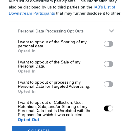
IAB’s list of downstream participants. This information may
also be disclosed by us to third parties on the
IAB’s List of
NOTICIAS MAS VISTAS
Downstream Participants
that may further disclose it to other
third parties.
Personal Data Processing Opt Outs
|
LABERINTO ESPAÑOL
L A I.A. Y SUS CONSECUENCIAS
I want to opt-out of the Sharing of my
personal data.
Opted In
I want to opt-out of the Sale of my
Calviño dice que las medidas
Personal Data.
Opted In
económicas están siendo efectivas
de cara a la recuperación
I want to opt-out of processing my
Personal Data for Targeted Advertising.
Opted In
La vicepresidenta tercera de Asuntos Económicos
y Transformación Digital, Nadia Calviño, ha
I want to opt-out of Collection, Use,
declarado que las medidas de liquidez y
Retention, Sale, and/or Sharing of my
Personal Data that Is Unrelated with the
flexibilidad aprobadas por el Gobierno para hacer
Purposes for which it was collected.
frente a la pandemia de coronavirus están siendo
Opted Out
efectivas para frenar la destrucción económica.
Además, ha subrayado que el crecimiento y