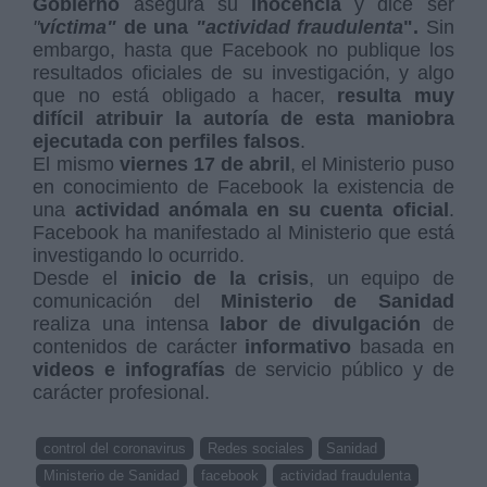
Gobierno
asegura su
inocencia
y dice ser
"
víctima"
de una
"actividad fraudulenta
".
Sin
embargo, hasta que Facebook no publique los
resultados oficiales de su investigación, y algo
que no está obligado a hacer,
resulta muy
difícil atribuir la autoría de esta maniobra
ejecutada con perfiles falsos
.
El mismo
viernes 17 de abril
, el Ministerio puso
en conocimiento de Facebook la existencia de
una
actividad anómala en su cuenta oficial
.
Facebook ha manifestado al Ministerio que está
investigando lo ocurrido.
Desde el
inicio de la crisis
, un equipo de
comunicación del
Ministerio de Sanidad
realiza una intensa
labor de divulgación
de
contenidos de carácter
informativo
basada en
videos e infografías
de servicio público y de
carácter profesional.
control del coronavirus
Redes sociales
Sanidad
Ministerio de Sanidad
facebook
actividad fraudulenta