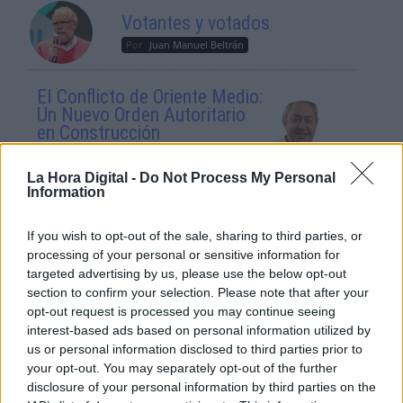
Votantes y votados
Por
Juan Manuel Beltrán
El Conflicto de Oriente Medio:
Un Nuevo Orden Autoritario
en Construcción
Por
Álvaro Frutos Rosado y Gabinete
Geopolítica de Crisis
La Hora Digital -
Do Not Process My Personal
Information
Reconquista leonesa
If you wish to opt-out of the sale, sharing to third parties, or
Por
Carlos Miranda
processing of your personal or sensitive information for
targeted advertising by us, please use the below opt-out
section to confirm your selection. Please note that after your
Clara Campoamor: Mi sueño,
mi pesadilla
opt-out request is processed you may continue seeing
interest-based ads based on personal information utilized by
Por
María Pérez Herrero
us or personal information disclosed to third parties prior to
your opt-out. You may separately opt-out of the further
disclosure of your personal information by third parties on the