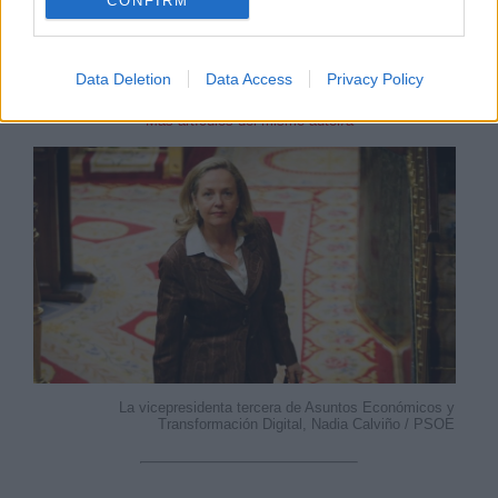
CONFIRM
dinamismo de la economía española fue notable
hasta el pasado mes de marzo.
Data Deletion
Data Access
Privacy Policy
MARTES, 21 ABRIL 2020
AUTOR CRISTIAN CORTÉS
Mas artículos del mismo autor/a
La vicepresidenta tercera de Asuntos Económicos y
Transformación Digital, Nadia Calviño / PSOE