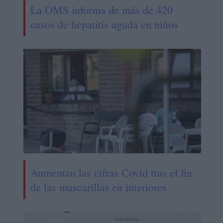
La OMS informa de más de 420
casos de hepatitis aguda en niños
Aumentan las cifras Covid tras el fin
de las mascarillas en interiores