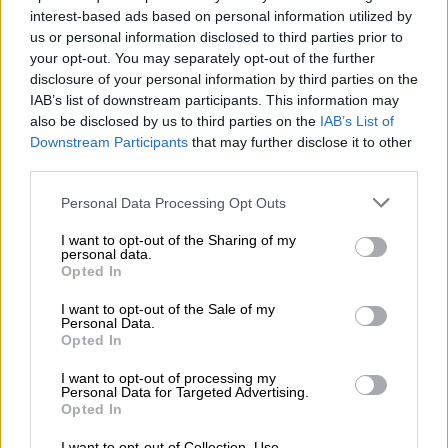
interest-based ads based on personal information utilized by
Ayuso indigna a una víctima de ETA
us or personal information disclosed to third parties prior to
tras sus declaraciones
your opt-out. You may separately opt-out of the further
disclosure of your personal information by third parties on the
IAB’s list of downstream participants. This information may
also be disclosed by us to third parties on the
IAB’s List of
Downstream Participants
that may further disclose it to other
third parties.
Personal Data Processing Opt Outs
I want to opt-out of the Sharing of my
personal data.
Opted In
I want to opt-out of the Sale of my
Personal Data.
Opted In
El PP se “reinicia” pero Ayuso no
I want to opt-out of processing my
quiere pasar página
Personal Data for Targeted Advertising.
Opted In
I want to opt-out of Collection, Use,