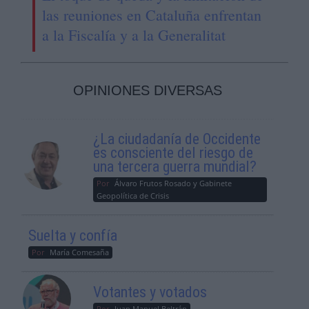
las reuniones en Cataluña enfrentan
a la Fiscalía y a la Generalitat
OPINIONES DIVERSAS
¿La ciudadanía de Occidente
es consciente del riesgo de
una tercera guerra mundial?
Por
Álvaro Frutos Rosado y Gabinete
Geopolítica de Crisis
Suelta y confía
Por
María Comesaña
Votantes y votados
Por
Juan Manuel Beltrán