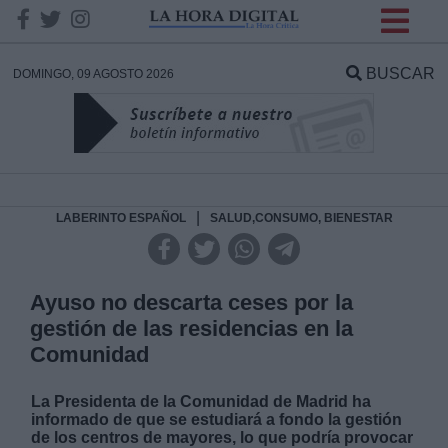
INFORMACION SOBRE LA
PROTECCIÓN DE TUS
BUSCAR
DOMINGO, 09 AGOSTO 2026
DATOS
Responsable:
Finalidad:
|
LABERINTO ESPAÑOL
SALUD,CONSUMO, BIENESTAR
Datos tratados:
Ayuso no descarta ceses por la
gestión de las residencias en la
Comunidad
Legitimación:
La Presidenta de la Comunidad de Madrid ha
Destinatarios:
informado de que se estudiará a fondo la gestión
de los centros de mayores, lo que podría provocar