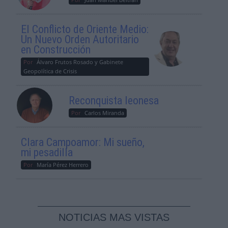
El Conflicto de Oriente Medio:
Un Nuevo Orden Autoritario
en Construcción
Por
Álvaro Frutos Rosado y Gabinete
Geopolítica de Crisis
Reconquista leonesa
Por
Carlos Miranda
Clara Campoamor: Mi sueño,
mi pesadilla
Por
María Pérez Herrero
NOTICIAS MAS VISTAS