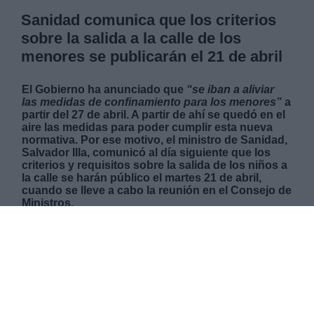
Sanidad comunica que los criterios
sobre la salida a la calle de los
menores se publicarán el 21 de abril
El Gobierno ha anunciado que
“se iban a aliviar
las medidas de confinamiento para los menores”
a
partir del 27 de abril. A partir de ahí se quedó en el
aire las medidas para poder cumplir esta nueva
normativa. Por ese motivo, el ministro de Sanidad,
Salvador Illa, comunicó al día siguiente que los
criterios y requisitos sobre la salida de los niños a
la calle se harán público el martes 21 de abril,
cuando se lleve a cabo la reunión en el Consejo de
Ministros.
LUNES, 20 ABRIL 2020
AUTOR ÁLVARO SECILLA
Mas artículos del mismo autor/a