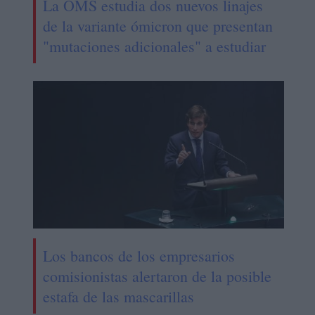
La OMS estudia dos nuevos linajes
de la variante ómicron que presentan
"mutaciones adicionales" a estudiar
Los bancos de los empresarios
comisionistas alertaron de la posible
estafa de las mascarillas