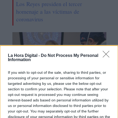
Los Reyes presiden el tercer
homenaje a las víctimas de
coronavirus
La Hora Digital -
Do Not Process My Personal
Information
If you wish to opt-out of the sale, sharing to third parties, or
processing of your personal or sensitive information for
targeted advertising by us, please use the below opt-out
section to confirm your selection. Please note that after your
opt-out request is processed you may continue seeing
La OMS informa de más de 420
interest-based ads based on personal information utilized by
casos de hepatitis aguda en niños
us or personal information disclosed to third parties prior to
your opt-out. You may separately opt-out of the further
disclosure of your personal information by third parties on the