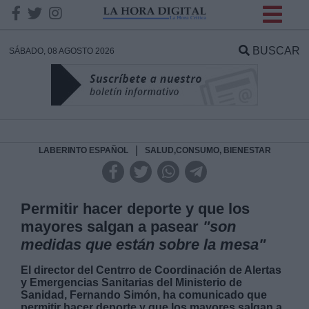
INFORMACION SOBRE LA
PROTECCIÓN DE TUS
BUSCAR
SÁBADO, 08 AGOSTO 2026
DATOS
Responsable:
Finalidad:
|
LABERINTO ESPAÑOL
SALUD,CONSUMO, BIENESTAR
Datos tratados:
Permitir hacer deporte y que los
mayores salgan a pasear
"son
medidas que están sobre la mesa"
Legitimación:
El director del Centrro de Coordinación de Alertas
y Emergencias Sanitarias del Ministerio de
Destinatarios:
Sanidad, Fernando Simón, ha comunicado que
permitir hacer deporte y que los mayores salgan a