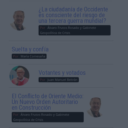
¿La ciudadanía de Occidente
es consciente del riesgo de
una tercera guerra mundial?
Por
Álvaro Frutos Rosado y Gabinete
Geopolítica de Crisis
Suelta y confía
Por
María Comesaña
Votantes y votados
Por
Juan Manuel Beltrán
El Conflicto de Oriente Medio:
Un Nuevo Orden Autoritario
en Construcción
Por
Álvaro Frutos Rosado y Gabinete
Geopolítica de Crisis