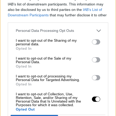
IAB’s list of downstream participants. This information may
also be disclosed by us to third parties on the
IAB’s List of
Downstream Participants
that may further disclose it to other
third parties.
Personal Data Processing Opt Outs
I want to opt-out of the Sharing of my
personal data.
Opted In
I want to opt-out of the Sale of my
Personal Data.
Aumentan las cifras Covid tras el fin
Opted In
de las mascarillas en interiores
I want to opt-out of processing my
Personal Data for Targeted Advertising.
Opted In
I want to opt-out of Collection, Use,
Retention, Sale, and/or Sharing of my
Personal Data that Is Unrelated with the
Purposes for which it was collected.
Opted Out