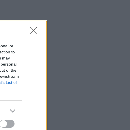
sonal or
ection to
ou may
 personal
out of the
 downstream
B’s List of