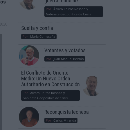
guerra mundial?
los
Por
Álvaro Frutos Rosado y
Gabinete Geopolítica de Crisis
2020
Suelta y confía
Por
María Comesaña
Votantes y votados
Por
Juan Manuel Beltrán
El Conflicto de Oriente
Medio: Un Nuevo Orden
Autoritario en Construcción
Por
Álvaro Frutos Rosado y
Gabinete Geopolítica de Crisis
Reconquista leonesa
Por
Carlos Miranda