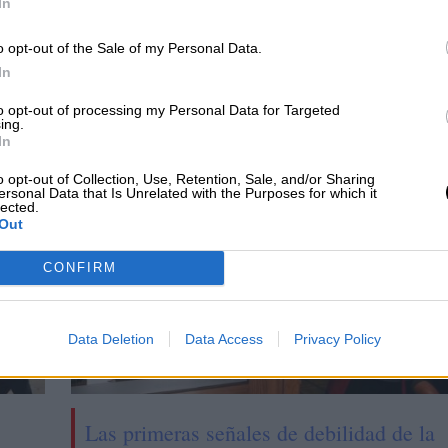
In
a las consecuencias
Certificado Covid
 guerra de Ucrania
o opt-out of the Sale of my Personal Data.
In
to opt-out of processing my Personal Data for Targeted
ing.
In
o opt-out of Collection, Use, Retention, Sale, and/or Sharing
ersonal Data that Is Unrelated with the Purposes for which it
lected.
Out
CONFIRM
Data Deletion
Data Access
Privacy Policy
Las primeras señales de debilidad de la