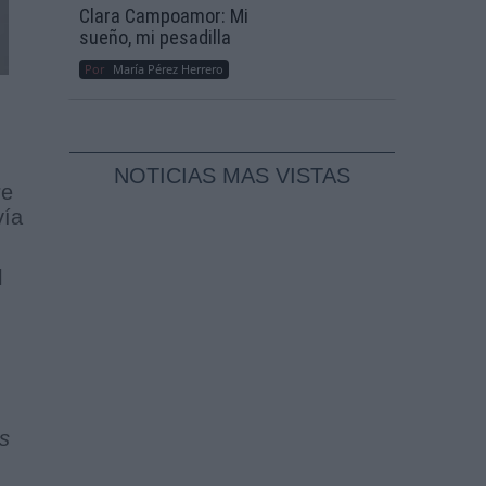
Clara Campoamor: Mi
sueño, mi pesadilla
Por
María Pérez Herrero
NOTICIAS MAS VISTAS
re
vía
l
s