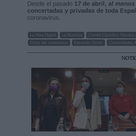
Desde el pasado
17 de abril, al menos
concertadas y privadas de toda Españ
coronavirus.
La Hora Digital
La Moncloa
Comité Científico Técnico 
Crisis del coronavirus
Fernando Simón
Comunidades 
NOTI