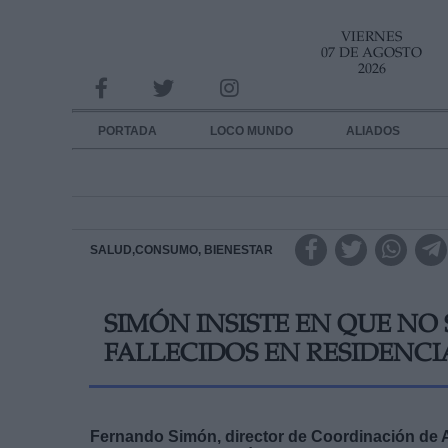
VIERNES
INFORMACION SOBRE LA PROTECCIÓN DE TUS DATOS
07 DE AGOSTO
2026
Responsable:
Finalidad:
PORTADA
LOCO MUNDO
ALIADOS
Datos tratados:
Legitimación:
Destinatarios:
SALUD,CONSUMO, BIENESTAR
Derechos:
SIMÓN INSISTE EN QUE NO
link
FALLECIDOS EN RESIDENCI
Información adicional
link
Fernando Simón, director de Coordinación de Al