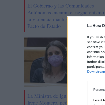
El Gobierno y las Comunidades
Autónomas encaran el negacionismo
la violencia machista enarbolando el
Pacto de Estado
La Hora Di
If you wish 
sensitive in
confirm you
continue se
information 
further disc
participants
Downstream 
Persona
La Ministra de Igualdad,
El Go
I want t
Irene Montero, pedirá a
Acuer