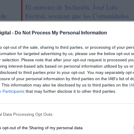
El ministro de Inclusión, José Luis
 de
Escrivá, sostiene que las Comunidades
Autónomas financiarán la acogida de
refugiados con los Fondos Europeos
gital -
Do Not Process My Personal Information
to opt-out of the sale, sharing to third parties, or processing of your per
formation for targeted advertising by us, please use the below opt-out s
r selection. Please note that after your opt-out request is processed y
eing interest-based ads based on personal information utilized by us or
disclosed to third parties prior to your opt-out. You may separately opt-
losure of your personal information by third parties on the IAB’s list of
. This information may also be disclosed by us to third parties on the
IA
Participants
that may further disclose it to other third parties.
l Data Processing Opt Outs
bierno adopta los
Solo cuatro comunidades
o opt-out of the Sharing of my personal data.
dos de La Palma
mantienen ya el uso del