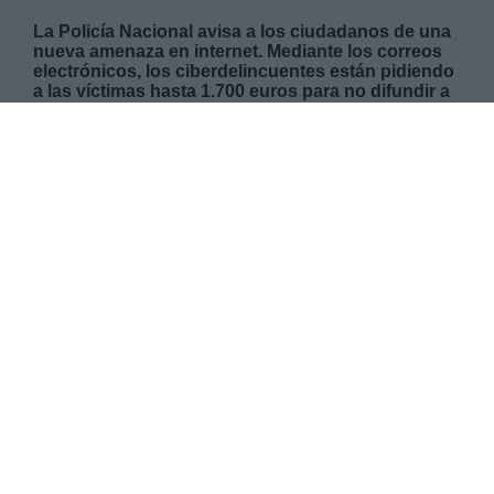
La Policía Nacional avisa a los ciudadanos de una
nueva amenaza en internet. Mediante los correos
electrónicos, los ciberdelincuentes están pidiendo
a las víctimas hasta 1.700 euros para no difundir a
sus contactos mediante las redes sociales, las
páginas pornográficas que supuestamente ha
visitado en los últimos días.
MIÉRCOLES, 15 ABRIL 2020
AUTOR ÁLVARO SECILLA
Mas artículos del mismo autor/a