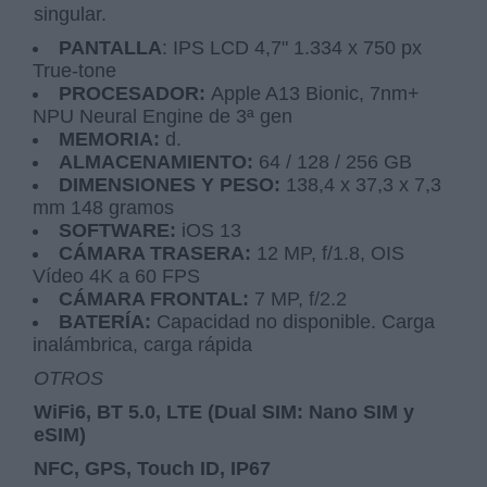
singular.
PANTALLA
: IPS LCD 4,7" 1.334 x 750 px
True-tone
PROCESADOR:
Apple A13 Bionic, 7nm+
NPU Neural Engine de 3ª gen
MEMORIA:
d.
ALMACENAMIENTO:
64 / 128 / 256 GB
DIMENSIONES Y PESO:
138,4 x 37,3 x 7,3
mm 148 gramos
SOFTWARE:
iOS 13
CÁMARA TRASERA:
12 MP, f/1.8, OIS
Vídeo 4K a 60 FPS
CÁMARA FRONTAL:
7 MP, f/2.2
BATERÍA:
Capacidad no disponible. Carga
inalámbrica, carga rápida
OTROS
WiFi6, BT 5.0, LTE (Dual SIM: Nano SIM y
eSIM)
NFC, GPS, Touch ID, IP67