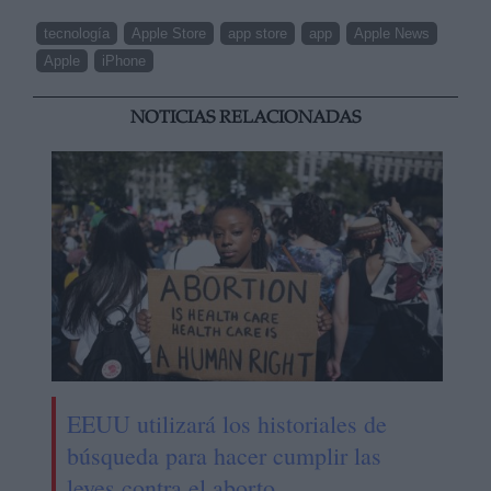
tecnología
Apple Store
app store
app
Apple News
Apple
iPhone
NOTICIAS RELACIONADAS
EEUU utilizará los historiales de
búsqueda para hacer cumplir las
leyes contra el aborto