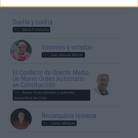
Geopolítica de Crisis
Suelta y confía
Por
María Comesaña
Votantes y votados
Por
Juan Manuel Beltrán
El Conflicto de Oriente Medio:
Un Nuevo Orden Autoritario
en Construcción
Por
Álvaro Frutos Rosado y Gabinete
Geopolítica de Crisis
Reconquista leonesa
Por
Carlos Miranda