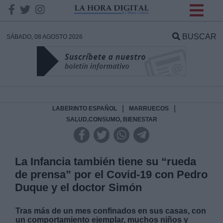
INFORMACION SOBRE LA
PROTECCIÓN DE TUS
BUSCAR
SÁBADO, 08 AGOSTO 2026
DATOS
Responsable:
Finalidad:
|
|
LABERINTO ESPAÑOL
MARRUECOS
SALUD,CONSUMO, BIENESTAR
Datos tratados:
La Infancia también tiene su “rueda
de prensa” por el Covid-19 con Pedro
Legitimación:
Duque y el doctor Simón
Destinatarios:
Tras más de un mes confinados en sus casas, con
un comportamiento ejemplar, muchos niños y