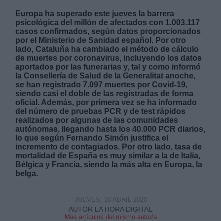
Europa ha superado este jueves la barrera
psicológica del millón de afectados con 1.003.117
casos confirmados, según datos proporcionados
por el Ministerio de Sanidad español. Por otro
lado, Cataluña ha cambiado el método de cálculo
de muertes por coronavirus, incluyendo los datos
Derechos:
aportados por las funerarias y, tal y como informó
la Consellería de Salud de la Generalitat anoche,
se han registrado 7.097 muertes por Covid-19,
link
siendo casi el doble de las registradas de forma
oficial. Además, por primera vez se ha informado
Información adicional
del número de pruebas PCR y de test rápidos
link
realizados por algunas de las comunidades
autónomas, llegando hasta los 40.000 PCR diarios,
lo que según Fernando Simón justifica el
incremento de contagiados. Por otro lado, tasa de
mortalidad de España es muy similar a la de Italia,
Bélgica y Francia, siendo la más alta en Europa, la
belga.
JUEVES, 16 ABRIL 2020
AUTOR LA HORA DIGITAL
Mas artículos del mismo autor/a