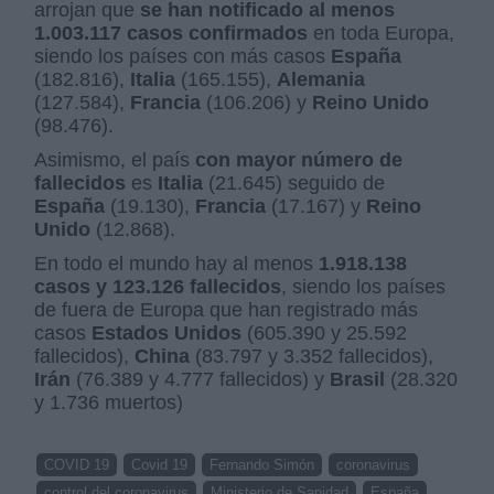
arrojan que
se han notificado al menos
1.003.117 casos confirmados
en toda Europa,
siendo los países con más casos
España
(182.816),
Italia
(165.155),
Alemania
(127.584),
Francia
(106.206) y
Reino Unido
(98.476).
Asimismo, el país
con mayor número de
fallecidos
es
Italia
(21.645) seguido de
España
(19.130),
Francia
(17.167) y
Reino
Unido
(12.868).
En todo el mundo hay al menos
1.918.138
casos y 123.126 fallecidos
, siendo los países
de fuera de Europa que han registrado más
casos
Estados Unidos
(605.390 y 25.592
fallecidos),
China
(83.797 y 3.352 fallecidos),
Irán
(76.389 y 4.777 fallecidos) y
Brasil
(28.320
y 1.736 muertos)
COVID 19
Covid 19
Fernando Simón
coronavirus
control del coronavirus
Ministerio de Sanidad
España