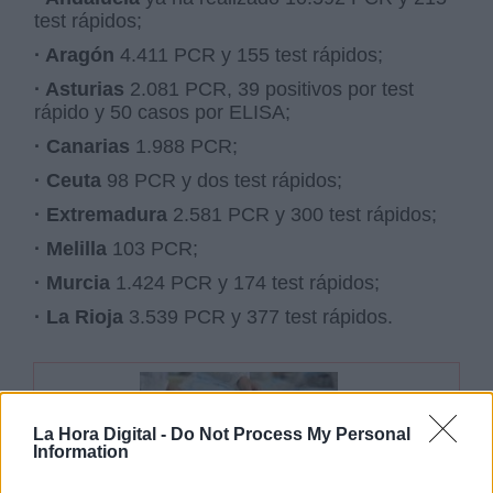
test rápidos;
· Aragón
4.411 PCR y 155 test rápidos;
· Asturias
2.081 PCR, 39 positivos por test
rápido y 50 casos por ELISA;
· Canarias
1.988 PCR;
· Ceuta
98 PCR y dos test rápidos;
· Extremadura
2.581 PCR y 300 test rápidos;
· Melilla
103 PCR;
· Murcia
1.424 PCR y 174 test rápidos;
· La Rioja
3.539 PCR y 377 test rápidos.
La Hora Digital -
Do Not Process My Personal
Information