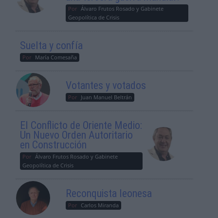
Por
Álvaro Frutos Rosado y Gabinete
Geopolítica de Crisis
Suelta y confía
Por
María Comesaña
Votantes y votados
Por
Juan Manuel Beltrán
El Conflicto de Oriente Medio:
Un Nuevo Orden Autoritario
en Construcción
Por
Álvaro Frutos Rosado y Gabinete
Geopolítica de Crisis
Reconquista leonesa
Por
Carlos Miranda