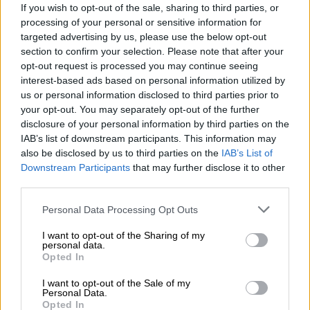
If you wish to opt-out of the sale, sharing to third parties, or
El Gobierno ha repartido un
processing of your personal or sensitive information for
total de 46.580.716 en toda
targeted advertising by us, please use the below opt-out
section to confirm your selection. Please note that after your
España la mayor parte en
opt-out request is processed you may continue seeing
Madrid, Cataluña y Andalucía
interest-based ads based on personal information utilized by
us or personal information disclosed to third parties prior to
Por Andrea Chaparro Cayuela
jueves, 16 de abril de 2020
your opt-out. You may separately opt-out of the further
disclosure of your personal information by third parties on the
IAB’s list of downstream participants. This information may
also be disclosed by us to third parties on the
IAB’s List of
Cataluña es la comunidad con más
Downstream Participants
that may further disclose it to other
pacientes graves por coronavirus
third parties.
Respecto a las personas ingresadas en una
Personal Data Processing Opt Outs
Unidad de Cuidados Intensivos (UCI),
Cataluña
es la que ha registrado un mayor número de
I want to opt-out of the Sharing of my
personal data.
pacientes (2.798)
, si bien
Madrid cuenta
Opted In
actualmente con 1.206
ingresadas, al igual
que
Castilla y León que en la actualidad
I want to opt-out of the Sale of my
tiene en una UCI a 307 infectados
por Covid-
Personal Data.
Opted In
19 y
Galicia, 123
.