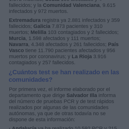
fallecidos; y la
Comunidad Valenciana
, 9.615
infectados y 972 muertos.
Extremadura
registra ya 2.881 infectados y 359
fallecidos;
Galicia
7.873 pacientes y 310
muertos;
Melilla
103 contagiados y 2 fallecidos;
Murcia
, 1.598 afectados y 111 muertos;
Navarra
, 4.348 afectados y 261 fallecidos;
País
Vasco
tiene 11.790 pacientes afectados y 956
muertos por coronavirus; y
La Rioja
3.916
contagiados y 257 fallecidos.
¿Cuántos test se han realizado en las
comunidades?
Por primera vez, el informe elaborado por el
departamento que dirige
Salvador Illa
informa
del número de pruebas PCR y de test rápidos
realizados por algunas de las comunidades
autónomas, ya que de otras todavía no se
dispone de esta información:
· Andalucía
ya ha realizado 10.592 PCR y 215