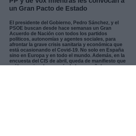
PP y de Vox mientras les convocan a
un Gran Pacto de Estado
El presidente del Gobierno, Pedro Sánchez, y el
PSOE buscan desde hace semanas un Gran
Acuerdo de Nación con todos los partidos
políticos, autonomías y agentes sociales, para
afrontar la grave crisis sanitaria y económica que
está ocasionando el Covid-19. No solo en España
sino en Europa y en todo el mundo. Además, en la
encuesta del CIS de abril, queda de manifiesto que
así lo requiere la mayoría de los españoles:
Unidad de todos los políticos con su Gobierno. No
obstante, conseguir unir a todos los grupos
parlamentarios en el Congreso de los Diputados
más fragmentado de nuestra historia democrática,
es una tarea que requiere un Presidente
conciliador y con artes políticas finas de mucho
temple y paciencia. Sobre todo por la radical
postura política de la ultraderecha y la
irresponsable actitud de un Partido Popular que
lleva semanas acusando directamente al
Gobierno, y a Sánchez, de las muertes causadas
por el coronavirus. Desde las filas socialistas se