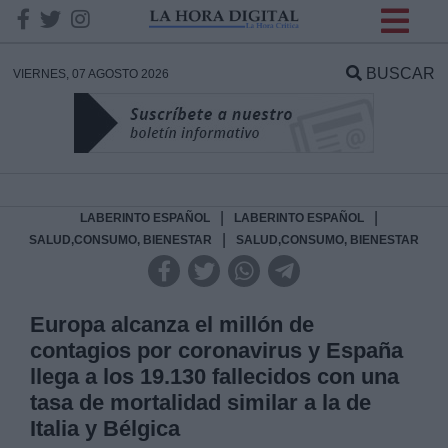
INFORMACION SOBRE LA
PROTECCIÓN DE TUS
BUSCAR
VIERNES, 07 AGOSTO 2026
DATOS
Responsable:
Finalidad:
|
|
LABERINTO ESPAÑOL
LABERINTO ESPAÑOL
|
SALUD,CONSUMO, BIENESTAR
SALUD,CONSUMO, BIENESTAR
Datos tratados:
Europa alcanza el millón de
contagios por coronavirus y España
Legitimación:
llega a los 19.130 fallecidos con una
tasa de mortalidad similar a la de
Destinatarios:
Italia y Bélgica