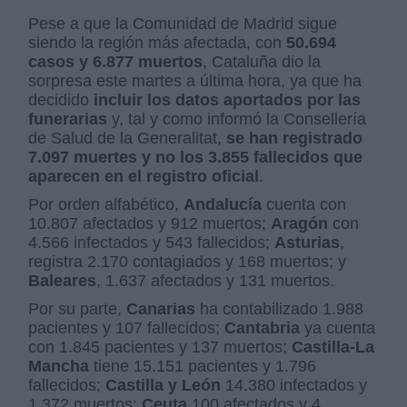
Pese a que la Comunidad de Madrid sigue
siendo la región más afectada, con
50.694
casos y 6.877 muertos
, Cataluña dio la
sorpresa este martes a última hora, ya que ha
decidido
incluir los datos aportados por las
funerarias
y, tal y como informó la Consellería
de Salud de la Generalitat,
se han registrado
7.097 muertes y no los 3.855 fallecidos que
aparecen en el registro oficial
.
Por orden alfabético,
Andalucía
cuenta con
10.807 afectados y 912 muertos;
Aragón
con
4.566 infectados y 543 fallecidos;
Asturias
,
registra 2.170 contagiados y 168 muertos; y
Baleares
, 1.637 afectados y 131 muertos.
Por su parte,
Canarias
ha contabilizado 1.988
pacientes y 107 fallecidos;
Cantabria
ya cuenta
con 1.845 pacientes y 137 muertos;
Castilla-La
Mancha
tiene 15.151 pacientes y 1.796
fallecidos;
Castilla y León
14.380 infectados y
1.372 muertos;
Ceuta
100 afectados y 4