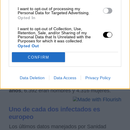
Por su parte,
Andalucía ya ha tenido 671
I want to opt-out of processing my
Personal Data for Targeted Advertising.
pacientes ingresados
en una UCI;
Aragón,
Opted In
291
;
Asturias, 116
;
Baleares, 152
;
Canarias,
156
;
Cantabria, 77
;
Castilla-La Mancha, 503
;
I want to opt-out of Collection, Use,
Ceuta, 4
;
Comunidad Valenciana, 625
;
Retention, Sale, and/or Sharing of my
Personal Data that Is Unrelated with the
Extremadura, 110
;
Melilla, 3
;
Murcia, 97
;
Purposes for which it was collected.
Navarra, 124
;
País Vasco, 478
; y
La Rioja, 75
.
Opted Out
Con el análisis de
133.082 casos
CONFIRM
confirmados
, el informe publicado este jueves
por el Ministerio de Sanidad muestra que
71.180 son mujeres y 61.888 hombres
. En
cuanto a los fallecidos, de los 10.793
Data Deletion
Data Access
Privacy Policy
analizados,
el 86,7 por ciento era mayor de 70
años
, 6.392 eran hombres y 4.316 mujeres.
Uno de cada dos infectados es
europeo
Los últimos datos manejados por Sanidad