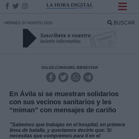
INFORMACION SOBRE LA
PROTECCIÓN DE TUS
BUSCAR
VIERNES, 07 AGOSTO 2026
DATOS
Responsable:
Finalidad:
SALUD,CONSUMO, BIENESTAR
Datos tratados:
En Ávila si se muestran solidarios
con sus vecinos sanitarios y les
“miman” con mensajes de cariño
Legitimación:
"Sabemos que trabajas en el hospital, en primera
Destinatarios:
línea de batalla, y queríamos decirte que: Si
necesitas que compremos para tí en el