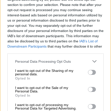
España y se confirma una tercera
section to confirm your selection. Please note that after your
dosis para mayores de 60 y personal
opt-out request is processed you may continue seeing
sanitario
interest-based ads based on personal information utilized by
us or personal information disclosed to third parties prior to
your opt-out. You may separately opt-out of the further
disclosure of your personal information by third parties on the
IAB’s list of downstream participants. This information may
also be disclosed by us to third parties on the
IAB’s List of
Downstream Participants
that may further disclose it to other
third parties.
Personal Data Processing Opt Outs
I want to opt-out of the Sharing of my
personal data.
Opted In
I want to opt-out of the Sale of my
La alta cifra de niños tutelados en
Personal Data.
Opted In
España hace saltar las alarmas de
asociaciones vecinales
I want to opt-out of processing my
Personal Data for Targeted Advertising.