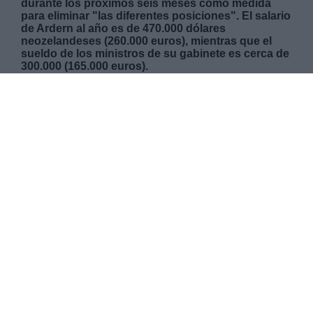
durante los próximos seis meses como medida
para eliminar "las diferentes posiciones". El salario
de Ardern al año es de 470.000 dólares
neozelandeses (260.000 euros), mientras que el
sueldo de los ministros de su gabinete es cerca de
300.000 (165.000 euros).
MIÉRCOLES, 15 ABRIL 2020
AUTOR CAROLINA RODRÍGUEZ
Mas artículos del mismo autor/a