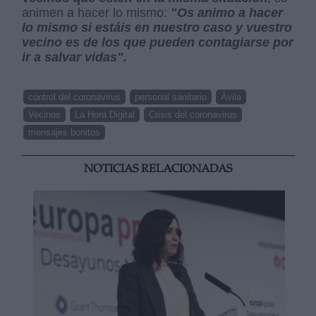
animen a hacer lo mismo:
"Os animo a hacer
lo mismo si estáis en nuestro caso y vuestro
vecino es de los que pueden contagiarse por
ir a salvar vidas".
control del coronavirus
personal sanitario
Ávila
Vecinos
La Hora Digital
Crisis del coronavirus
mensajes bonitos
NOTICIAS RELACIONADAS