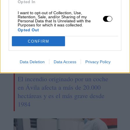
Opted In
I want to opt-out of Collection, Use,
Retention, Sale, and/or Sharing of my
Personal Data that Is Unrelated with the
Purposes for which it was collected.
Opted Out
CONFIRM
Data Deletion
Data Access
Privacy Policy
El incendio originado por un coche
en Ávila afecta a más de 20.000
hectáreas y es el más grave desde
1984