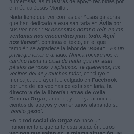
numerosas las muestras de apoyo recibidas por
el médico Jesús Monllor.
Nada tiene que ver con las cariñosas palabras
que han dedicado a esta sanitaria en
Ávila
por
sus vecinos :
"Si necesitas llorar o reír, en las
ventanas nos encuentras para todo. Aquí
nos tienes"
, continúa el texto, en el que
también se agradece la labor de "
Rosa"
:
"Es un
privilegio tenerte al lado. Nunca rociaremos el
camino hasta tu casa de nada que no sean
pétalos de rosas y aplausos. Te queremos, tus
vecinos del 4º y muchos más"
, concluye el
mensaje, que ayer fue colgado en
Facebook
por una de las vecinas de esta sanitaria,
la
directora de la librería Letras de Ávila,
Gemma Orgaz
, anoche, y que ya acumula
cientos de apoyos y comentarios alabando su
"bonito gesto".
En la
red social de Orgaz
se hace un
llamamiento a que ante esta situación, otros
vecinos que estén en la misma situación
, se