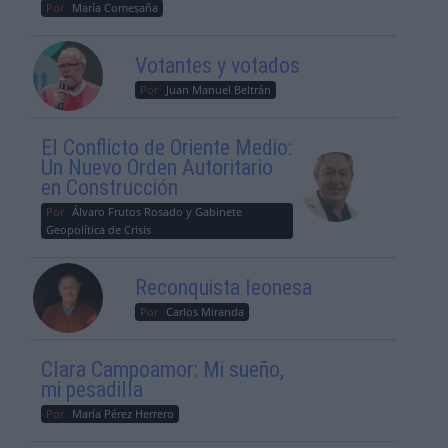
Por
María Comesaña
Votantes y votados
Por
Juan Manuel Beltrán
El Conflicto de Oriente Medio:
Un Nuevo Orden Autoritario
en Construcción
Por
Álvaro Frutos Rosado y Gabinete
Geopolítica de Crisis
Reconquista leonesa
Por
Carlos Miranda
Clara Campoamor: Mi sueño,
mi pesadilla
Por
María Pérez Herrero