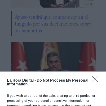
Ayuso tendrá que comparecer en el
Juzgado por sus declaraciones sobre
los sanitarios
La Hora Digital -
Do Not Process My Personal
Information
If you wish to opt-out of the sale, sharing to third parties, or
Avanza el plan de vacunación en
processing of your personal or sensitive information for
targeted advertising by us, please use the below opt-out