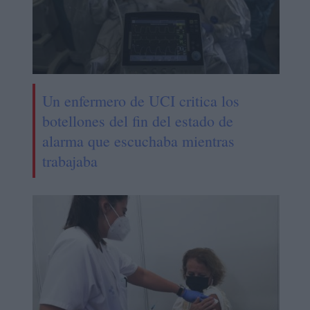
Un enfermero de UCI critica los
botellones del fin del estado de
alarma que escuchaba mientras
trabajaba