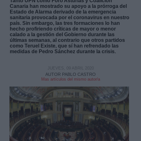
Tanto UPN como Foro Asturias y Coalición
Canaria han mostrado su apoyo a la prórroga del
Estado de Alarma derivado de la emergencia
sanitaria provocada por el coronavirus en nuestro
país. Sin embargo, las tres formaciones lo han
hecho profiriendo críticas de mayor o menor
calado a la gestión del Gobierno durante las
últimas semanas, al contrario que otros partidos
Derechos:
como Teruel Existe, que sí han refrendado las
medidas de Pedro Sánchez durante la crisis.
link
Información adicional
JUEVES, 09 ABRIL 2020
link
AUTOR PABLO CASTRO
Mas artículos del mismo autor/a