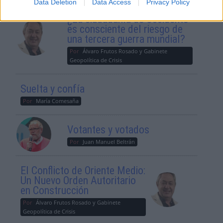
Data Deletion
Data Access
Privacy Policy
¿La ciudadanía de Occidente
es consciente del riesgo de
una tercera guerra mundial?
Por
Álvaro Frutos Rosado y Gabinete
Geopolítica de Crisis
Suelta y confía
Por
María Comesaña
Votantes y votados
Por
Juan Manuel Beltrán
El Conflicto de Oriente Medio:
Un Nuevo Orden Autoritario
en Construcción
Por
Álvaro Frutos Rosado y Gabinete
Geopolítica de Crisis