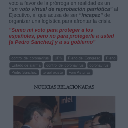
voto a favor de la prórroga en realidad es un
"un voto virtual de reprobación patriótica"
al
Ejecutivo, al que acusa de ser
"incapaz"
de
organizar una logística para afrontar la crisis.
"Sumo mi voto para proteger a los
españoles, pero no para protegerle a usted
[a Pedro Sánchez] y a su gobierno"
control del coronavirus
UPN
Pleno del Congreso
Pleno
Estado de alarma
control del coronavirus
coronavirus
Pedro Sánchez
teruel existe
Foro Asturias
NOTICIAS RELACIONADAS