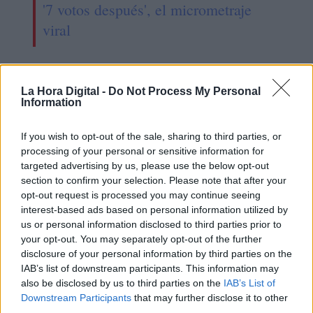
'7 votos después', el micrometraje
viral
La Hora Digital -
Do Not Process My Personal
Information
If you wish to opt-out of the sale, sharing to third parties, or
processing of your personal or sensitive information for
targeted advertising by us, please use the below opt-out
section to confirm your selection. Please note that after your
opt-out request is processed you may continue seeing
interest-based ads based on personal information utilized by
us or personal information disclosed to third parties prior to
España y Alemania coinciden en la
your opt-out. You may separately opt-out of the further
necesidad urgente de reformar el
disclosure of your personal information by third parties on the
IAB’s list of downstream participants. This information may
mercado eléctrico
also be disclosed by us to third parties on the
IAB’s List of
Downstream Participants
that may further disclose it to other
third parties.