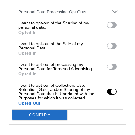
Personal Data Processing Opt Outs
I want to opt-out of the Sharing of my
personal data.
Opted In
I want to opt-out of the Sale of my
Personal Data.
Opted In
I want to opt-out of processing my
Personal Data for Targeted Advertising.
Mª Jesús Montero pone de
Opted In
manifiesto la reconciliación entre los
I want to opt-out of Collection, Use,
Retention, Sale, and/or Sharing of my
socios del Gobierno tras el Debate
Personal Data that Is Unrelated with the
Purposes for which it was collected.
sobre el estado de la nación
Opted Out
CONFIRM
OPINIONES DIVERSAS