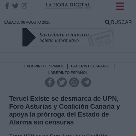
INFORMACION SOBRE LA
PROTECCIÓN DE TUS
BUSCAR
SÁBADO, 08 AGOSTO 2026
DATOS
Responsable:
Finalidad:
|
|
LABERINTO ESPAÑOL
LABERINTO ESPAÑOL
LABERINTO ESPAÑOL
Datos tratados:
Teruel Existe se desmarca de UPN,
Foro Asturias y Coalición Canaria y
Legitimación:
apoya la prórroga del Estado de
Alarma sin censuras
Destinatarios: