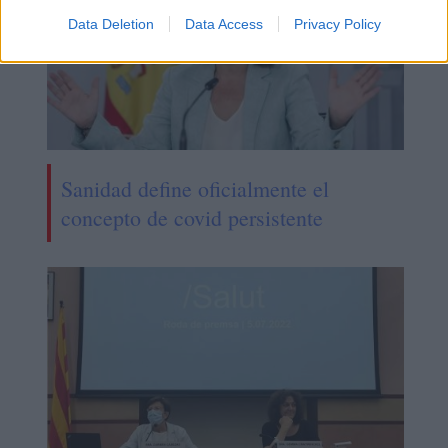
Data Deletion
Data Access
Privacy Policy
Sanidad define oficialmente el
concepto de covid persistente