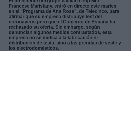
El presidente del grupo catalán Grup Met,
Francesc Maristany, entró en directo este martes
en el "Programa de Ana Rosa", de Telecinco, para
afirmar que su empresa distribuye test del
coronavirus pero que el Gobierno de España ha
rechazado su oferta. Sin embargo, según
denuncian algunos medios contrastados, esta
empresa no se dedica a la fabricación ni
distribución de tests, sino a las prendas de vestir y
los electrodomésticos.
MIÉRCOLES, 08 ABRIL 2020
AUTOR CAROLINA RODRÍGUEZ
Mas artículos del mismo autor/a