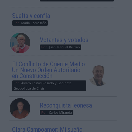
Suelta y confía
Por
María Comesaña
Votantes y votados
Por
Juan Manuel Beltrán
El Conflicto de Oriente Medio:
Un Nuevo Orden Autoritario
en Construcción
Por
Álvaro Frutos Rosado y Gabinete
Geopolítica de Crisis
Reconquista leonesa
Por
Carlos Miranda
Clara Campoamor: Mi sueño,