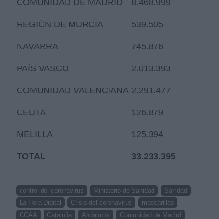
COMUNIDAD DE MADRID
8.468.999
REGIÓN DE MURCIA
539.505
NAVARRA
745.876
PAÍS VASCO
2.013.393
COMUNIDAD VALENCIANA
2.291.477
CEUTA
126.879
MELILLA
125.394
TOTAL
33.233.395
control del coronavirus
Ministerio de Sanidad
Sanidad
La Hora Digital
Crisis del coronavirus
mascarillas
CCAA
Cataluña
Andalucía
Comunidad de Madird