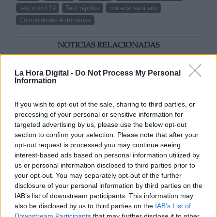
test covid 19
Test rápidos
material sanitario
Comunidades Autonómas
NOTICIAS RELACIONADAS
La Hora Digital -
Do Not Process My Personal
Information
If you wish to opt-out of the sale, sharing to third parties, or
processing of your personal or sensitive information for
targeted advertising by us, please use the below opt-out
section to confirm your selection. Please note that after your
opt-out request is processed you may continue seeing
interest-based ads based on personal information utilized by
us or personal information disclosed to third parties prior to
your opt-out. You may separately opt-out of the further
"Los independentistas son
disclosure of your personal information by third parties on the
insaciables, en algún momento habra
IAB’s list of downstream participants. This information may
que decir hasta aquí"
also be disclosed by us to third parties on the
IAB’s List of
Downstream Participants
that may further disclose it to other