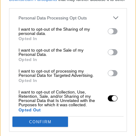
third parties.
Personal Data Processing Opt Outs
I want to opt-out of the Sharing of my
personal data.
Opted In
I want to opt-out of the Sale of my
Personal Data.
Opted In
I want to opt-out of processing my
Personal Data for Targeted Advertising.
Opted In
Carles Ruiz: "La capacidad de
I want to opt-out of Collection, Use,
innovación es la clave para poder
Retention, Sale, and/or Sharing of my
Personal Data that Is Unrelated with the
afrontar los retos del futuro"
Purposes for which it was collected.
Opted Out
CONFIRM