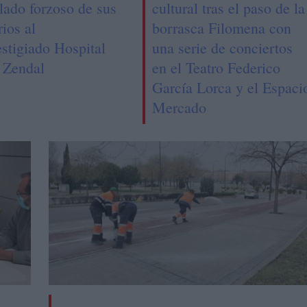
slado forzoso de sus
cultural tras el paso de la
rios al
borrasca Filomena con
estigiado Hospital
una serie de conciertos
l Zendal
en el Teatro Federico
García Lorca y el Espaci
Mercado