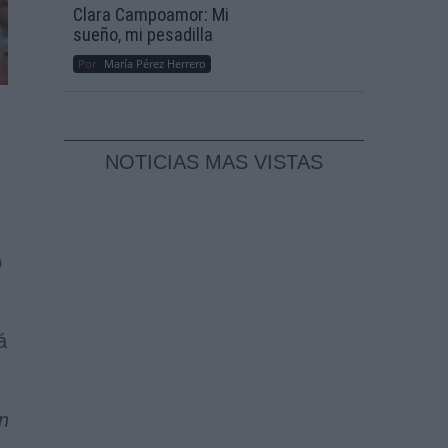
Clara Campoamor: Mi
sueño, mi pesadilla
Por
María Pérez Herrero
NOTICIAS MAS VISTAS
o
á
n