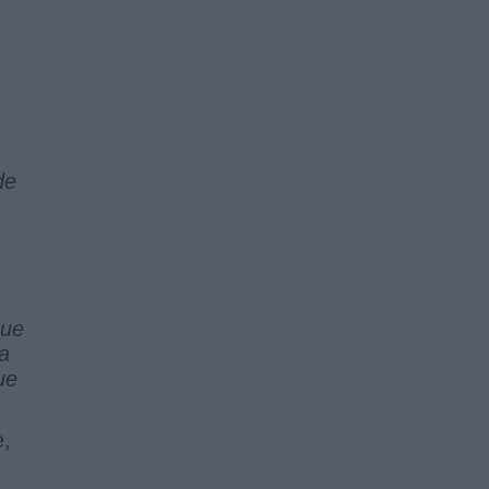
e
de
que
a
ue
e,