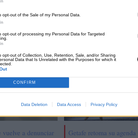
In
y
Alcaldes socialistas madrileños
o opt-out of the Sale of my Personal Data.
 la
reivindican la gestión municipal para
In
l
construir el nuevo proyecto del PSOE en
to opt-out of processing my Personal Data for Targeted
ing.
la región
In
o opt-out of Collection, Use, Retention, Sale, and/or Sharing
ersonal Data that Is Unrelated with the Purposes for which it
lected.
Out
CONFIRM
Data Deletion
Data Access
Privacy Policy
e vuelve a denunciar
Getafe retoma su agenda