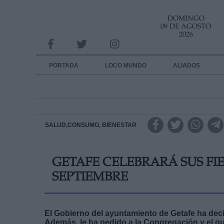
DOMINGO
INFORMACION SOBRE LA PROTECCIÓN DE TUS DATOS
09 DE AGOSTO
2026
Responsable:
Finalidad:
PORTADA
LOCO MUNDO
ALIADOS
Datos tratados:
Legitimación:
Destinatarios:
SALUD,CONSUMO, BIENESTAR
Derechos:
GETAFE CELEBRARÁ SUS FIE
link
SEPTIEMBRE
Información adicional
link
El Gobierno del ayuntamiento de Getafe ha decid
Además, le ha pedido a la Congregación y el qu