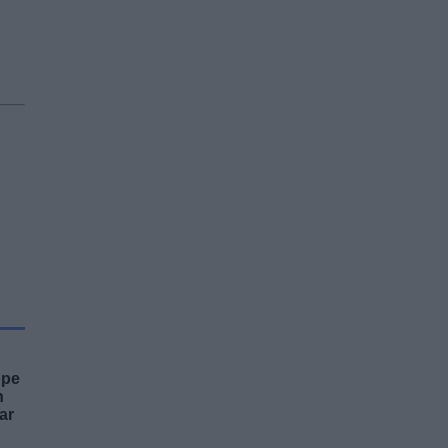
ppe
n
ar