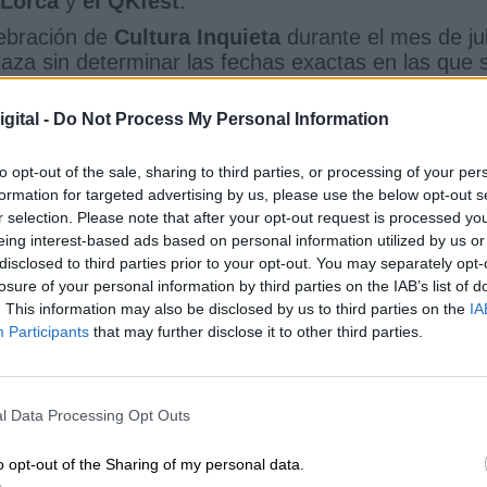
 Lorca
y
el QKfest
.
ebración de
Cultura Inquieta
durante el mes de jul
aza sin determinar las fechas exactas en las que 
gital -
Do Not Process My Personal Information
ecinto Ferial de Juan de la Cierva
pregón
Sara Hernández
to opt-out of the sale, sharing to third parties, or processing of your per
QKfest
Cultura Inquieta
festival De Poesía Por Getafe
formation for targeted advertising by us, please use the below opt-out s
r selection. Please note that after your opt-out request is processed y
CIAS RELACIONADAS
eing interest-based ads based on personal information utilized by us or
disclosed to third parties prior to your opt-out. You may separately opt-
losure of your personal information by third parties on the IAB’s list of
. This information may also be disclosed by us to third parties on the
IA
Participants
that may further disclose it to other third parties.
l Data Processing Opt Outs
o opt-out of the Sharing of my personal data.