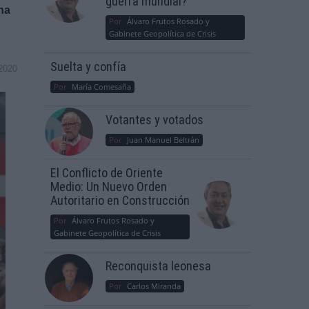
guerra mundial?
na
Por
Álvaro Frutos Rosado y
Gabinete Geopolítica de Crisis
Suelta y confía
2020
Por
María Comesaña
Votantes y votados
Por
Juan Manuel Beltrán
El Conflicto de Oriente
Medio: Un Nuevo Orden
Autoritario en Construcción
Por
Álvaro Frutos Rosado y
Gabinete Geopolítica de Crisis
Reconquista leonesa
Por
Carlos Miranda