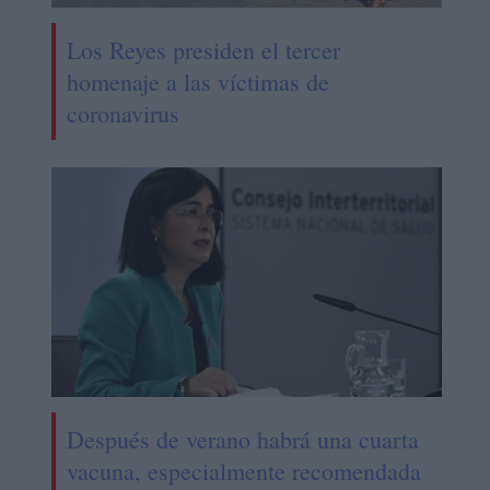
Los Reyes presiden el tercer
homenaje a las víctimas de
coronavirus
Después de verano habrá una cuarta
vacuna, especialmente recomendada