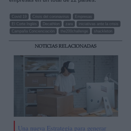
Covid 19
Crisis del coronavirus
Empresas
El Corte Inglés
Decathlon
zara
iniciativas ante la crisis
Campaña Concienciación
the200challenge
shackleton
NOTICIAS RELACIONADAS
Una nueva Estrategia para generar