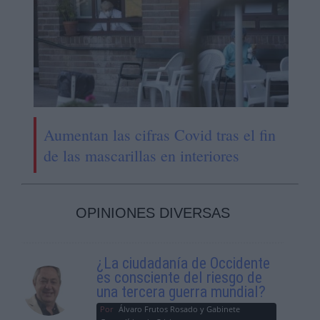
Aumentan las cifras Covid tras el fin
de las mascarillas en interiores
OPINIONES DIVERSAS
¿La ciudadanía de Occidente
es consciente del riesgo de
una tercera guerra mundial?
Por
Álvaro Frutos Rosado y Gabinete