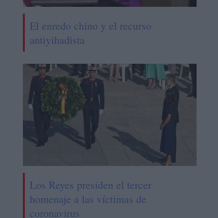
El enredo chino y el recurso
antiyihadista
Los Reyes presiden el tercer
homenaje a las víctimas de
coronavirus