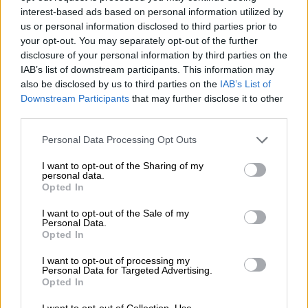
mi pesadilla
interest-based ads based on personal information utilized by
us or personal information disclosed to third parties prior to
Por
María Pérez Herrero
your opt-out. You may separately opt-out of the further
disclosure of your personal information by third parties on the
IAB’s list of downstream participants. This information may
also be disclosed by us to third parties on the
IAB’s List of
Downstream Participants
that may further disclose it to other
NOTICIAS MAS VISTAS
third parties.
Personal Data Processing Opt Outs
I want to opt-out of the Sharing of my
personal data.
|
LOCO MUNDO
SALUD,CONSUMO, BIENESTAR
Opted In
I want to opt-out of the Sale of my
Personal Data.
Wuhan realiza pruebas en plena calle
Opted In
para confinar el virus
I want to opt-out of processing my
Personal Data for Targeted Advertising.
Opted In
El primer foco de infección mundial del
coronavirus empieza a retomar su vida cuotidiana.
I want to opt-out of Collection, Use,