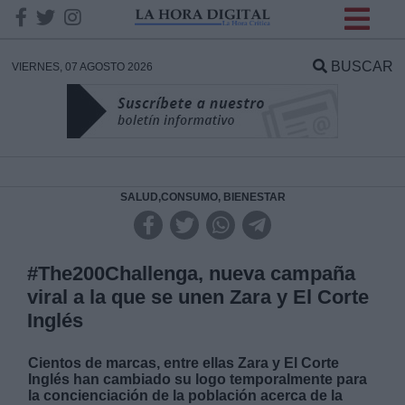
INFORMACION SOBRE LA
PROTECCIÓN DE TUS
BUSCAR
VIERNES, 07 AGOSTO 2026
DATOS
Responsable:
Finalidad:
SALUD,CONSUMO, BIENESTAR
Datos tratados:
#The200Challenga, nueva campaña
viral a la que se unen Zara y El Corte
Inglés
Legitimación:
Cientos de marcas, entre ellas Zara y El Corte
Destinatarios:
Inglés han cambiado su logo temporalmente para
la concienciación de la población acerca de la