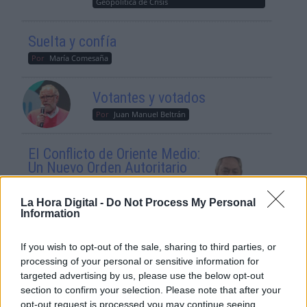
Geopolítica de Crisis
Suelta y confía
Por
María Comesaña
Votantes y votados
Por
Juan Manuel Beltrán
El Conflicto de Oriente Medio:
Un Nuevo Orden Autoritario
en Construcción
Por
Álvaro Frutos Rosado y Gabinete
La Hora Digital -
Do Not Process My Personal
Geopolítica de Crisis
Information
If you wish to opt-out of the sale, sharing to third parties, or
Reconquista leonesa
processing of your personal or sensitive information for
Por
Carlos Miranda
targeted advertising by us, please use the below opt-out
section to confirm your selection. Please note that after your
Clara Campoamor: Mi sueño,
opt-out request is processed you may continue seeing