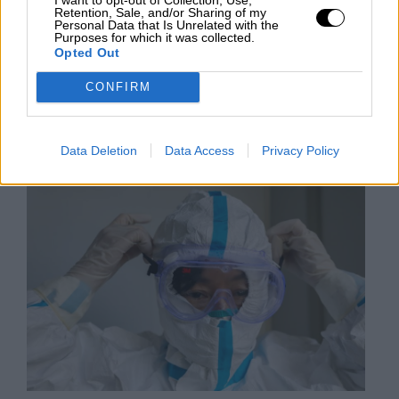
Con tan solo 644 casos hospitalizados, la ciudad
Retention, Sale, and/or Sharing of my
china parece haber pasado la enfermedad. Sin
Personal Data that Is Unrelated with the
embargo, las autoridades siguen temiendo un
Purposes for which it was collected.
repunte al volver a la normalidad, por lo que las
Opted Out
medidas de detección siguen muy presentes.
CONFIRM
LUNES, 06 ABRIL 2020
AUTOR CARLOS LUCAS
Mas artículos del mismo autor/a
Data Deletion
Data Access
Privacy Policy