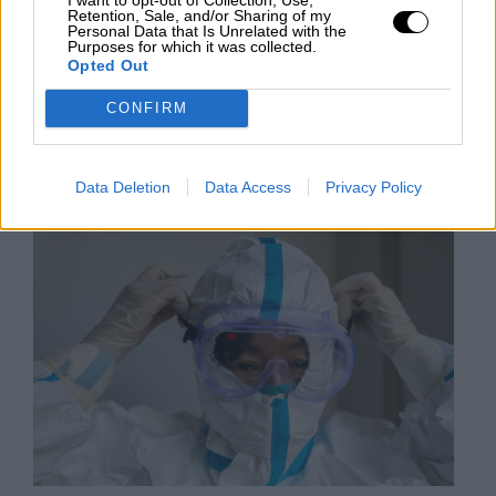
Con tan solo 644 casos hospitalizados, la ciudad
Retention, Sale, and/or Sharing of my
china parece haber pasado la enfermedad. Sin
Personal Data that Is Unrelated with the
embargo, las autoridades siguen temiendo un
Purposes for which it was collected.
repunte al volver a la normalidad, por lo que las
Opted Out
medidas de detección siguen muy presentes.
CONFIRM
LUNES, 06 ABRIL 2020
AUTOR CARLOS LUCAS
Mas artículos del mismo autor/a
Data Deletion
Data Access
Privacy Policy