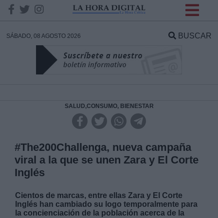
INFORMACION SOBRE LA
PROTECCIÓN DE TUS
BUSCAR
SÁBADO, 08 AGOSTO 2026
DATOS
Responsable:
Finalidad:
SALUD,CONSUMO, BIENESTAR
Datos tratados:
#The200Challenga, nueva campaña
viral a la que se unen Zara y El Corte
Inglés
Legitimación:
Cientos de marcas, entre ellas Zara y El Corte
Destinatarios:
Inglés han cambiado su logo temporalmente para
la concienciación de la población acerca de la