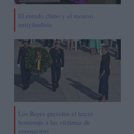
El enredo chino y el recurso
antiyihadista
Los Reyes presiden el tercer
homenaje a las víctimas de
coronavirus