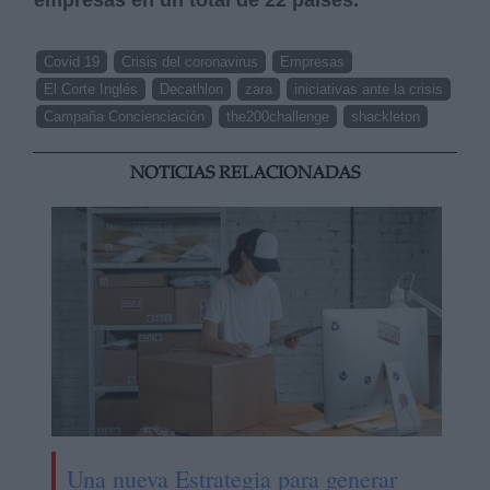
Covid 19
Crisis del coronavirus
Empresas
El Corte Inglés
Decathlon
zara
iniciativas ante la crisis
Campaña Concienciación
the200challenge
shackleton
NOTICIAS RELACIONADAS
Una nueva Estrategia para generar