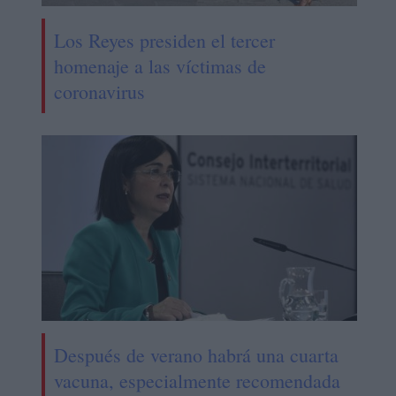
Los Reyes presiden el tercer
homenaje a las víctimas de
coronavirus
Después de verano habrá una cuarta
vacuna, especialmente recomendada