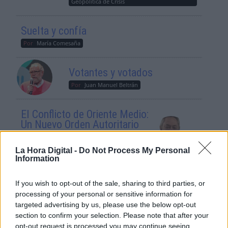
Geopolítica de Crisis
Suelta y confía
Por
María Comesaña
Votantes y votados
Por
Juan Manuel Beltrán
El Conflicto de Oriente Medio:
Un Nuevo Orden Autoritario
en Construcción
Por
Álvaro Frutos Rosado y Gabinete
La Hora Digital -
Do Not Process My Personal
Geopolítica de Crisis
Information
If you wish to opt-out of the sale, sharing to third parties, or
Reconquista leonesa
processing of your personal or sensitive information for
Por
Carlos Miranda
targeted advertising by us, please use the below opt-out
section to confirm your selection. Please note that after your
Clara Campoamor: Mi sueño,
opt-out request is processed you may continue seeing