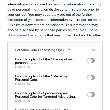
mi pesadilla
interest-based ads based on personal information utilized by
us or personal information disclosed to third parties prior to
Por
María Pérez Herrero
your opt-out. You may separately opt-out of the further
disclosure of your personal information by third parties on the
IAB’s list of downstream participants. This information may
also be disclosed by us to third parties on the
IAB’s List of
Downstream Participants
that may further disclose it to other
NOTICIAS MAS VISTAS
third parties.
Personal Data Processing Opt Outs
I want to opt-out of the Sharing of my
personal data.
|
LOCO MUNDO
SALUD,CONSUMO, BIENESTAR
Opted In
I want to opt-out of the Sale of my
Personal Data.
Wuhan realiza pruebas en plena calle
Opted In
para confinar el virus
I want to opt-out of processing my
Personal Data for Targeted Advertising.
Opted In
El primer foco de infección mundial del
coronavirus empieza a retomar su vida cuotidiana.
I want to opt-out of Collection, Use,