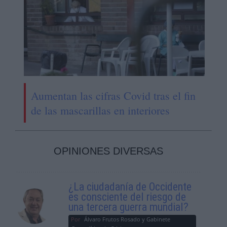
Aumentan las cifras Covid tras el fin
de las mascarillas en interiores
OPINIONES DIVERSAS
¿La ciudadanía de Occidente
es consciente del riesgo de
una tercera guerra mundial?
Por
Álvaro Frutos Rosado y Gabinete