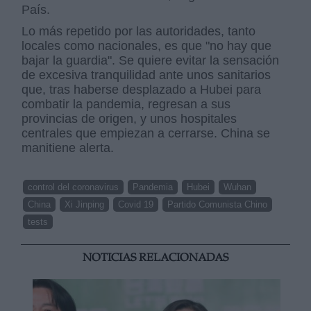
País.
Lo más repetido por las autoridades, tanto
locales como nacionales, es que "no hay que
bajar la guardia". Se quiere evitar la sensación
de excesiva tranquilidad ante unos sanitarios
que, tras haberse desplazado a Hubei para
combatir la pandemia, regresan a sus
provincias de origen, y unos hospitales
centrales que empiezan a cerrarse. China se
manitiene alerta.
control del coronavirus
Pandemia
Hubei
Wuhan
China
Xi Jinping
Covid 19
Partido Comunista Chino
tests
NOTICIAS RELACIONADAS