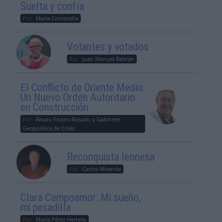
Suelta y confía
Por
María Comesaña
Votantes y votados
Por
Juan Manuel Beltrán
El Conflicto de Oriente Medio:
Un Nuevo Orden Autoritario
en Construcción
Por
Álvaro Frutos Rosado y Gabinete
Geopolítica de Crisis
Reconquista leonesa
Por
Carlos Miranda
Clara Campoamor: Mi sueño,
mi pesadilla
Por
María Pérez Herrero