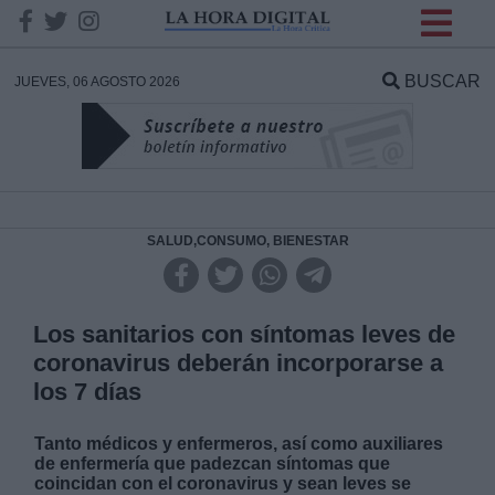
INFORMACION SOBRE LA
PROTECCIÓN DE TUS
BUSCAR
JUEVES, 06 AGOSTO 2026
DATOS
Responsable:
Finalidad:
SALUD,CONSUMO, BIENESTAR
Datos tratados:
Los sanitarios con síntomas leves de
coronavirus deberán incorporarse a
los 7 días
Legitimación:
Tanto médicos y enfermeros, así como auxiliares
Destinatarios:
de enfermería que padezcan síntomas que
coincidan con el coronavirus y sean leves se