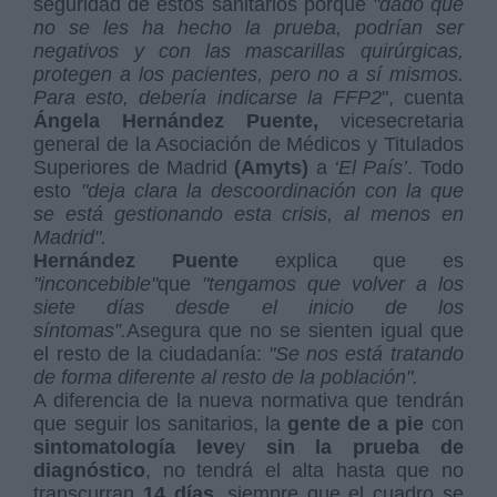
seguridad de estos sanitarios porque
"dado que
no se les ha hecho la prueba, podrían ser
negativos y con las mascarillas quirúrgicas,
protegen a los pacientes, pero no a sí mismos.
Para esto, debería indicarse la FFP2
", cuenta
Ángela Hernández Puente,
vicesecretaria
general de la Asociación de Médicos y Titulados
Superiores de Madrid
(Amyts)
a
‘El País’
. Todo
esto
"deja clara la descoordinación con la que
se está gestionando esta crisis, al menos en
Madrid".
Hernández Puente
explica que es
"inconcebible"
que
"tengamos que volver a los
siete días desde el inicio de los
síntomas”.
Asegura que no se sienten igual que
el resto de la ciudadanía:
"Se nos está tratando
de forma diferente al resto de la población".
A diferencia de la nueva normativa que tendrán
que seguir los sanitarios, la
gente de a pie
con
sintomatología leve
y
sin la prueba de
diagnóstico
, no tendrá el alta hasta que no
transcurran
14 días
, siempre que el cuadro se