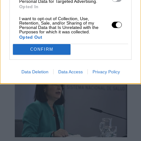
Personal Data for Targeted Advertising.
Opted In
I want to opt-out of Collection, Use,
Retention, Sale, and/or Sharing of my
Personal Data that Is Unrelated with the
Purposes for which it was collected.
Opted Out
Moción de urgencia contra el cierre
CONFIRM
del SUAP de Collado Villalba
Data Deletion
Data Access
Privacy Policy