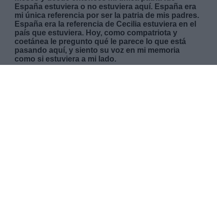
España estuviera o no estuviera aquí. España era
mi única referencia por ser la patria de mis padres.
España era la referencia de Cecilia estuviera en el
país que estuviera. Hoy, como compatriota y
coetánea le pregunto qué le parece lo que está
pasando aquí, y siento su voz en mi memoria
como si estuviera a mi lado.
VIERNES, 03 ABRIL 2020
AUTOR MARÍA MIR-ROCAFORT
Mas artículos del mismo autor/a