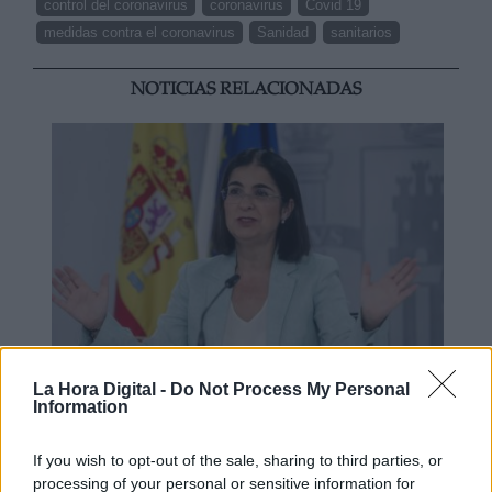
control del coronavirus
coronavirus
Covid 19
medidas contra el coronavirus
Sanidad
sanitarios
NOTICIAS RELACIONADAS
La Hora Digital -
Do Not Process My Personal
Sanidad define oficialmente el
Information
concepto de covid persistente
If you wish to opt-out of the sale, sharing to third parties, or
processing of your personal or sensitive information for