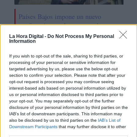
Países Bajos impone un nuevo
confinamiento a las puertas de
Navidad
La Hora Digital -
Do Not Process My Personal
Information
If you wish to opt-out of the sale, sharing to third parties, or
OPINIONES DIVERSAS
processing of your personal or sensitive information for
targeted advertising by us, please use the below opt-out
section to confirm your selection. Please note that after your
¿La ciudadanía de Occidente
opt-out request is processed you may continue seeing
es consciente del riesgo de
interest-based ads based on personal information utilized by
una tercera guerra mundial?
us or personal information disclosed to third parties prior to
Por
Álvaro Frutos Rosado y Gabinete
your opt-out. You may separately opt-out of the further
Geopolítica de Crisis
disclosure of your personal information by third parties on the
IAB’s list of downstream participants. This information may
also be disclosed by us to third parties on the
IAB’s List of
Suelta y confía
Downstream Participants
that may further disclose it to other
Por
María Comesaña
third parties.