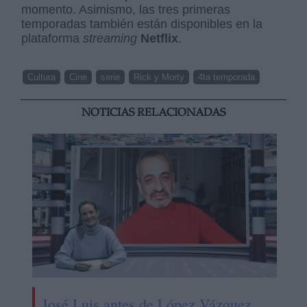
momento. Asimismo, las tres primeras
temporadas también están disponibles en la
plataforma
streaming
Netflix
.
Cultura
Cine
serie
Rick y Morty
4ta temporada
NOTICIAS RELACIONADAS
José Luis antes de López Vázquez