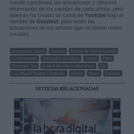
Getafe coordinará las actuaciones y ofrecerá
información de los canales de cada artista, pero
además ha creado un canal de
Youtube
bajo el
nombre de
Getafest
, para emitir las
actuaciones de los artistas que no tienen redes
sociales.
coronavirus Getafe
Youtube
Estado de Alarma España
Confinamiento
Concejalía de cultura
Getafe
Pinto
Electronic Sur
festival de música electrónica
Djs
Luis Miguel Moreno Fernández
techno
house
Getafest
NOTICIAS RELACIONADAS