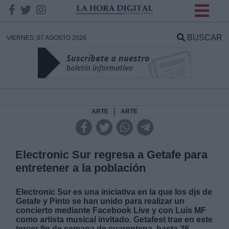
INFORMACION SOBRE LA
PROTECCIÓN DE TUS
BUSCAR
VIERNES, 07 AGOSTO 2026
DATOS
Responsable:
Finalidad:
|
ARTE
ARTE
Datos tratados:
Electronic Sur regresa a Getafe para
entretener a la población
Legitimación:
Electronic Sur es una iniciativa en la que los
djs de
Getafe y Pinto se han unido para realizar un
Destinatarios:
concierto mediante Facebook Live y con Luis MF
como artista musical invitado
.
Getafest trae en este
tercer fin de semana de cuarentena, hasta 26