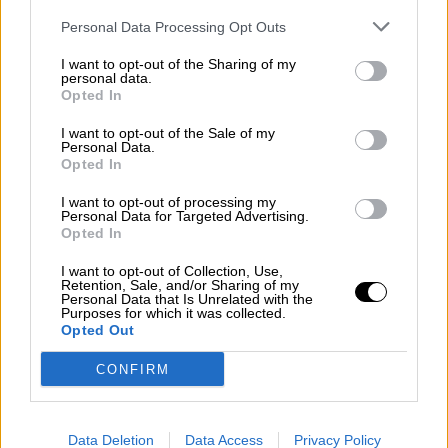
Personal Data Processing Opt Outs
Votantes y votados
Por
Juan Manuel Beltrán
I want to opt-out of the Sharing of my
personal data.
Opted In
El Conflicto de Oriente Medio:
I want to opt-out of the Sale of my
Un Nuevo Orden Autoritario
Personal Data.
en Construcción
Opted In
Por
Álvaro Frutos Rosado y Gabinete
Geopolítica de Crisis
I want to opt-out of processing my
Personal Data for Targeted Advertising.
Opted In
Reconquista leonesa
I want to opt-out of Collection, Use,
Por
Carlos Miranda
Retention, Sale, and/or Sharing of my
Personal Data that Is Unrelated with the
Purposes for which it was collected.
Opted Out
Clara Campoamor: Mi sueño,
mi pesadilla
CONFIRM
Por
María Pérez Herrero
Data Deletion
Data Access
Privacy Policy