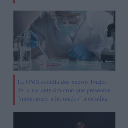
La OMS estudia dos nuevos linajes
de la variante ómicron que presentan
"mutaciones adicionales" a estudiar