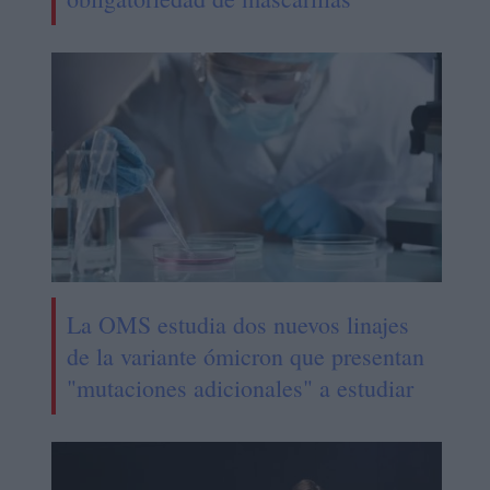
La OMS estudia dos nuevos linajes
de la variante ómicron que presentan
"mutaciones adicionales" a estudiar