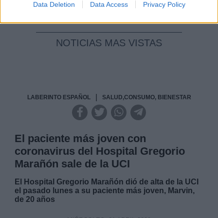
Data Deletion
Data Access
Privacy Policy
NOTICIAS MAS VISTAS
|
LABERINTO ESPAÑOL
SALUD,CONSUMO, BIENESTAR
El paciente más joven con
coronavirus del Hospital Gregorio
Marañón sale de la UCI
El Hospital Gregorio Marañón dió de alta de la UCI
el pasado lunes a su paciente más joven, Marvin,
de 20 años