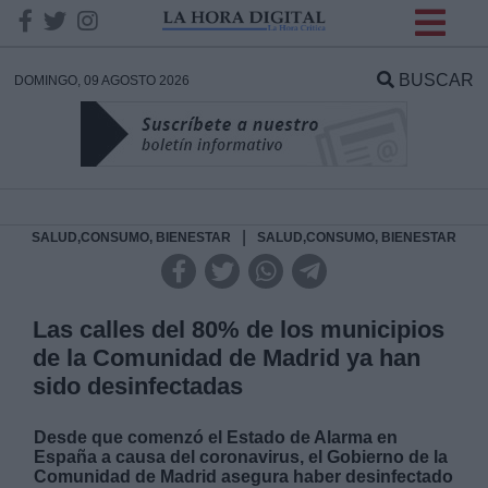
INFORMACION SOBRE LA
PROTECCIÓN DE TUS
BUSCAR
DOMINGO, 09 AGOSTO 2026
DATOS
Responsable:
Finalidad:
|
SALUD,CONSUMO, BIENESTAR
SALUD,CONSUMO, BIENESTAR
Datos tratados:
Las calles del 80% de los municipios
de la Comunidad de Madrid ya han
sido desinfectadas
Legitimación:
Desde que comenzó el Estado de Alarma en
Destinatarios:
España a causa del coronavirus, el Gobierno de la
Comunidad de Madrid asegura haber desinfectado