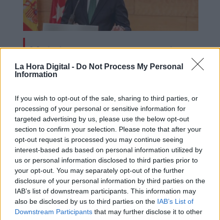
Madrid no ve necesario esperar hasta
después de Semana Santa para retirar
La Hora Digital -
Do Not Process My Personal
Information
las mascarillas
If you wish to opt-out of the sale, sharing to third parties, or
processing of your personal or sensitive information for
OPINIONES DIVERSAS
targeted advertising by us, please use the below opt-out
section to confirm your selection. Please note that after your
opt-out request is processed you may continue seeing
interest-based ads based on personal information utilized by
¿La ciudadanía de Occidente
es consciente del riesgo de
us or personal information disclosed to third parties prior to
una tercera guerra mundial?
your opt-out. You may separately opt-out of the further
disclosure of your personal information by third parties on the
Por
Álvaro Frutos Rosado y Gabinete
IAB’s list of downstream participants. This information may
Geopolítica de Crisis
also be disclosed by us to third parties on the
IAB’s List of
Downstream Participants
that may further disclose it to other