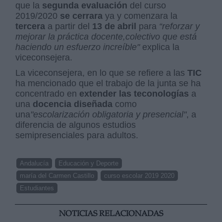
que la
segunda evaluación
del curso
2019/2020
se cerrara
ya y comenzara la
tercera
a partir del
13 de abril
para
“reforzar y
mejorar la práctica docente,
colectivo que está
haciendo un esfuerzo increíble"
explica la
viceconsejera.
La viceconsejera, en lo que se refiere a las
TIC
ha mencionado que el trabajo de la junta se ha
concentrado en
extender las teconologías
a
una
docencia diseñada
como
una
"escolarización obligatoria y presencial"
, a
diferencia de algunos estudios
semipresenciales para adultos.
Andalucía
Educación y Deporte
maría del Carmen Castillo
curso escolar 2019 2020
Estudiantes
NOTICIAS RELACIONADAS