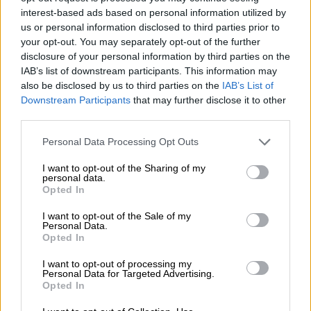
interest-based ads based on personal information utilized by
us or personal information disclosed to third parties prior to
your opt-out. You may separately opt-out of the further
disclosure of your personal information by third parties on the
Lastra critica a Casado por luchar
IAB’s list of downstream participants. This information may
contra el Gobierno y no contra el
also be disclosed by us to third parties on the
IAB’s List of
Downstream Participants
that may further disclose it to other
covid durante toda la pandemia
third parties.
Personal Data Processing Opt Outs
OPINIONES DIVERSAS
I want to opt-out of the Sharing of my
personal data.
Opted In
¿La ciudadanía de Occidente
I want to opt-out of the Sale of my
es consciente del riesgo de
Personal Data.
una tercera guerra mundial?
Opted In
Por
Álvaro Frutos Rosado y Gabinete
I want to opt-out of processing my
Geopolítica de Crisis
Personal Data for Targeted Advertising.
Opted In
Suelta y confía