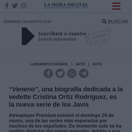
INFORMACION SOBRE LA
PROTECCIÓN DE TUS
BUSCAR
DOMINGO, 09 AGOSTO 2026
DATOS
Responsable:
Finalidad:
|
|
LABERINTO ESPAÑOL
ARTE
ARTE
Datos tratados:
“Veneno”
, una biografía dedicada a la
vedette Cristina Ortiz Rodríguez, es
la nueva serie de los Javis
Legitimación:
Atresplayer Premium estrenó el domingo 29 de
marzo, una de las series más esperadas por
Destinatarios:
muchos de los españoles. De momento solo se ha
podido disfrutar del primer episodio, debido a que