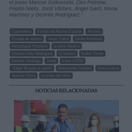
el joven Marcos Sotkovszki, Ciro Petrone,
Pepón Nieto, Jordi Vilches, Ángel Garó, Mona
Martínez y Desirée Rodríguez.”
Cuarentena
Estado de Alarma España
Almería
Estado de alarma
Javier Calvo
Javier Ambrossi
Atresplayer Premium
la serie Veneno
Cristina Ortiz Rodríguez
la Veneno
Isabel Torres
Daniela Santiago
Jedet
icono LGTBI
“¡Digo! Ni puta ni santa”
Atresmedia Studios
Suma Latina
Apache Films
la Isleta del Moro
NOTICIAS RELACIONADAS