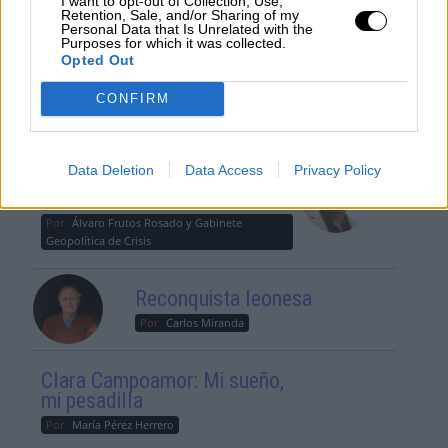
I want to opt-out of Collection, Use,
Retention, Sale, and/or Sharing of my
Por
María Comesaña
Personal Data that Is Unrelated with the
Purposes for which it was collected.
Opted Out
Votantes y votados
CONFIRM
Por
Juan Manuel Beltrán
El Conflicto de Oriente Medio:
Data Deletion
Data Access
Privacy Policy
Un Nuevo Orden Autoritario
en Construcción
Por
Álvaro Frutos Rosado y Gabinete
Geopolítica de Crisis
Reconquista leonesa
Por
Carlos Miranda
Clara Campoamor: Mi sueño,
mi pesadilla
Por
María Pérez Herrero