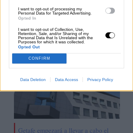
El MITECO crea una guía de
I want to opt-out of processing my
Personal Data for Targeted Advertising.
medidas y recomendaciones para
Opted In
visitar de manera responsable
I want to opt-out of Collection, Use,
espacios naturales y protegidos en la
Retention, Sale, and/or Sharing of my
Personal Data that Is Unrelated with the
nueva normalidad
Purposes for which it was collected.
Opted Out
CONFIRM
Data Deletion
Data Access
Privacy Policy
Getafe empezará a llevar a cabo el