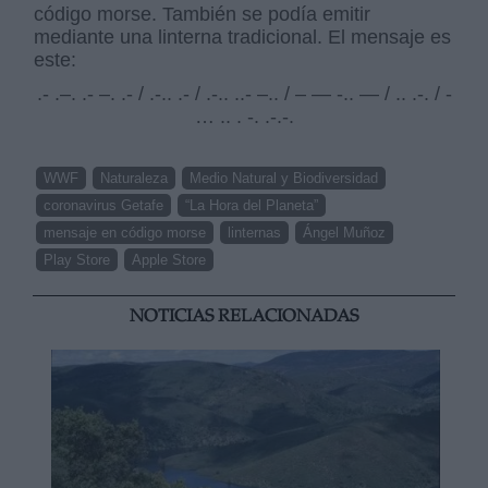
código morse. También se podía emitir
mediante una linterna tradicional. El mensaje es
este:
.- .–. .- –. .- / .-.. .- / .-.. ..- –.. / – — -.. — / .. .-. / -
… .. . -. .-.-.
WWF
Naturaleza
Medio Natural y Biodiversidad
coronavirus Getafe
“La Hora del Planeta”
mensaje en código morse
linternas
Ángel Muñoz
Play Store
Apple Store
NOTICIAS RELACIONADAS