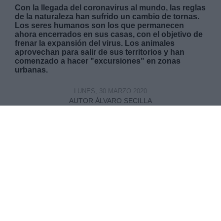
Con la llegada del coronavirus al mundo, las reglas
de la naturaleza han sufrido un cambio de tornas.
Los seres humanos son los que permanecen
ahora encerrados en sus casas, con el objetivo de
frenar la expansión del virus. Los animales
aprovechan para salir de sus territorios y han
comenzado a hacer "excursiones" en zonas
urbanas.
LUNES, 30 MARZO 2020
AUTOR ÁLVARO SECILLA
Mas artículos del mismo autor/a