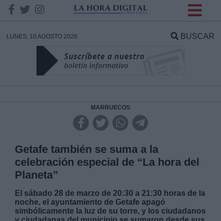
INFORMACION SOBRE LA
PROTECCIÓN DE TUS
BUSCAR
LUNES, 10 AGOSTO 2026
DATOS
Responsable:
Finalidad:
MARRUECOS
Datos tratados:
Getafe también se suma a la
celebración especial de “La hora del
Planeta”
Legitimación:
El sábado 28 de marzo de 20:30 a 21:30 horas de la
noche, el ayuntamiento de Getafe apagó
Destinatarios:
simbólicamente la luz de su torre, y los ciudadanos
y ciudadanas del municipio se sumaron desde sus