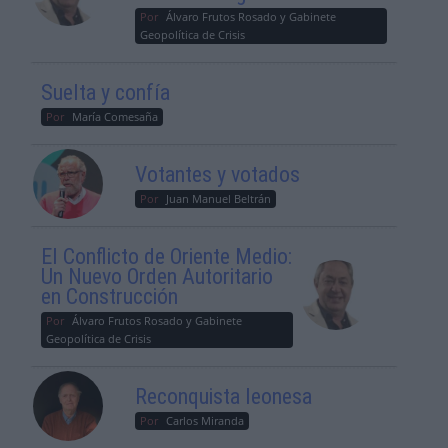
Por
Álvaro Frutos Rosado y Gabinete
Geopolítica de Crisis
Suelta y confía
Por
María Comesaña
Votantes y votados
Por
Juan Manuel Beltrán
El Conflicto de Oriente Medio:
Un Nuevo Orden Autoritario
en Construcción
Por
Álvaro Frutos Rosado y Gabinete
Geopolítica de Crisis
Reconquista leonesa
Por
Carlos Miranda