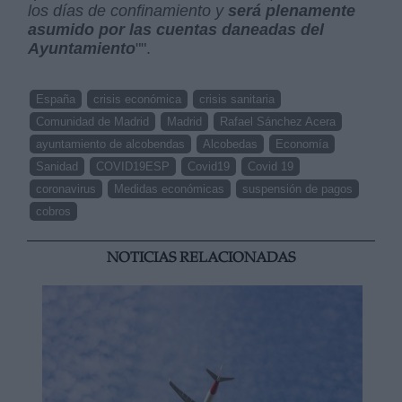
los días de confinamiento y
será plenamente
asumido por las cuentas daneadas del
Ayuntamiento
"".
España
crisis económica
crisis sanitaria
Comunidad de Madrid
Madrid
Rafael Sánchez Acera
ayuntamiento de alcobendas
Alcobedas
Economía
Sanidad
COVID19ESP
Covid19
Covid 19
coronavirus
Medidas económicas
suspensión de pagos
cobros
NOTICIAS RELACIONADAS