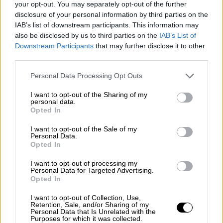
your opt-out. You may separately opt-out of the further
disclosure of your personal information by third parties on the
OPINIONES DIVERSAS
IAB’s list of downstream participants. This information may
also be disclosed by us to third parties on the
IAB’s List of
Downstream Participants
that may further disclose it to other
¿La ciudadanía de Occidente
third parties.
es consciente del riesgo de
una tercera guerra mundial?
Personal Data Processing Opt Outs
Por
Álvaro Frutos Rosado y Gabinete
I want to opt-out of the Sharing of my
Geopolítica de Crisis
personal data.
Opted In
Suelta y confía
I want to opt-out of the Sale of my
Por
María Comesaña
Personal Data.
Opted In
Votantes y votados
I want to opt-out of processing my
Personal Data for Targeted Advertising.
Por
Juan Manuel Beltrán
Opted In
I want to opt-out of Collection, Use,
El Conflicto de Oriente Medio:
Retention, Sale, and/or Sharing of my
Personal Data that Is Unrelated with the
Un Nuevo Orden Autoritario
Purposes for which it was collected.