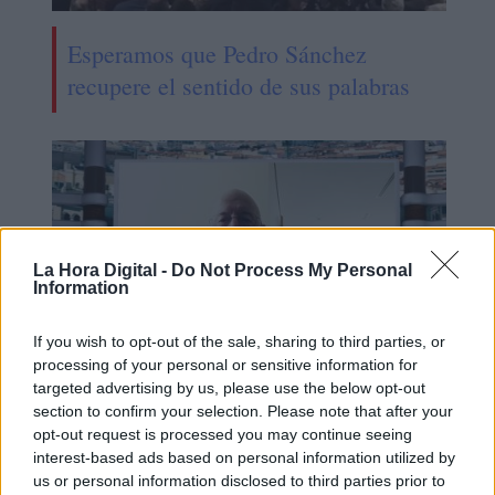
Esperamos que Pedro Sánchez
recupere el sentido de sus palabras
La Hora Digital -
Do Not Process My Personal
Information
If you wish to opt-out of the sale, sharing to third parties, or
processing of your personal or sensitive information for
targeted advertising by us, please use the below opt-out
Operación Chamartín, "licencia para
section to confirm your selection. Please note that after your
opt-out request is processed you may continue seeing
especular"
interest-based ads based on personal information utilized by
us or personal information disclosed to third parties prior to