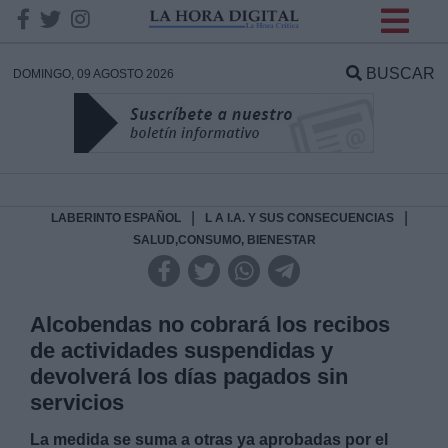
INFORMACION SOBRE LA
PROTECCIÓN DE TUS
BUSCAR
DOMINGO, 09 AGOSTO 2026
DATOS
Responsable:
Finalidad:
|
|
LABERINTO ESPAÑOL
L A I.A. Y SUS CONSECUENCIAS
SALUD,CONSUMO, BIENESTAR
Datos tratados:
Alcobendas no cobrará los recibos
de actividades suspendidas y
Legitimación:
devolverá los días pagados sin
servicios
Destinatarios:
La medida se suma a otras ya aprobadas por el