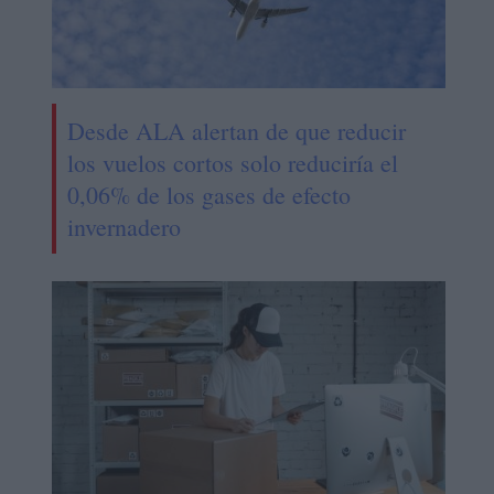
Desde ALA alertan de que reducir
los vuelos cortos solo reduciría el
0,06% de los gases de efecto
invernadero