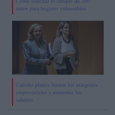
Cómo solicitar el cheque de 200
euros para hogares vulnerables
Calviño planea limitar los márgenes
empresariales y aumentar los
salarios