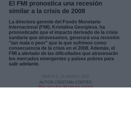
El FMI pronostica una recesión
similar a la crisis de 2008
La directora gerente del Fondo Monetario
Internacional (FMI), Kristalina Georgieva, ha
pronosticado que el impacto derivado de la crisis
sanitaria que atravesamos, generará una recesión
"tan mala o peor" que la que sufrimos como
consecuencia de la crisis en el 2008. Además, el
FMI a alertado de las dificultades que atravesarán
los mercados emergentes y países pobres para
salir adelante.
MARTES, 24 MARZO 2020
AUTOR CRISTIAN CORTÉS
Mas artículos del mismo autor/a
"Es primordial priorizar la
contención y fortalecer los sistemas
sanitarios en todas partes."