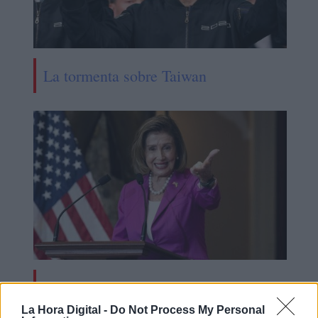
La tormenta sobre Taiwan
El enredo chino y el recurso
antiyihadista
La Hora Digital -
Do Not Process My Personal