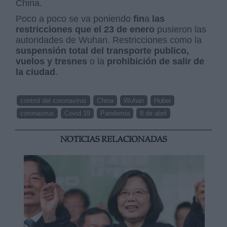
China.
Poco a poco se va poniendo
fin
a
las
restricciones que el 23 de enero
pusieron las
autoridades de Wuhan. Restricciones como la
suspensión total del transporte publico,
vuelos y tresnes
o la
prohibición de salir de
la ciudad
.
control del coronavirus
China
Wuhan
Hubei
coronavirus
Covid 19
Pandemia
8 de abril
NOTICIAS RELACIONADAS