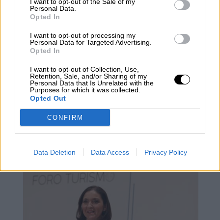
I want to opt-out of the Sale of my
Personal Data.
Opted In
I want to opt-out of processing my
Personal Data for Targeted Advertising.
Opted In
I want to opt-out of Collection, Use,
Retention, Sale, and/or Sharing of my
Personal Data that Is Unrelated with the
Purposes for which it was collected.
Después de verano habrá una cuarta
Opted Out
vacuna, especialmente recomendada
CONFIRM
a personas de alto riesgo
Data Deletion
Data Access
Privacy Policy