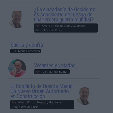
¿La ciudadanía de Occidente
es consciente del riesgo de
una tercera guerra mundial?
Por
Álvaro Frutos Rosado y Gabinete
Geopolítica de Crisis
Suelta y confía
Por
María Comesaña
Votantes y votados
Por
Juan Manuel Beltrán
El Conflicto de Oriente Medio:
Un Nuevo Orden Autoritario
en Construcción
Por
Álvaro Frutos Rosado y Gabinete
Geopolítica de Crisis