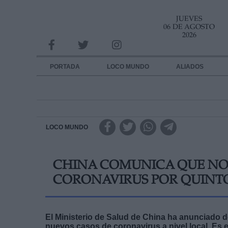
JUEVES
INFORMACION SOBRE LA PROTECCIÓN DE TUS DATOS
06 DE AGOSTO
2026
Responsable:
Finalidad:
PORTADA
LOCO MUNDO
ALIADOS
Datos tratados:
Legitimación:
Destinatarios:
LOCO MUNDO
Derechos:
CHINA COMUNICA QUE NO 
link
CORONAVIRUS POR QUINT
Información adicional
link
El Ministerio de Salud de China ha anunciado 
nuevos casos de coronavirus a nivel local. Es e