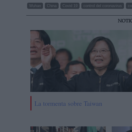
Wuhan
China
Covid 19
control del coronavirus
co
NOTI
La tormenta sobre Taiwan