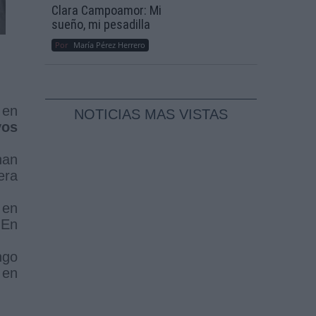
Clara Campoamor: Mi
sueño, mi pesadilla
Por
María Pérez Herrero
 en
NOTICIAS MAS VISTAS
vos
han
era
 en
 En
ngo
1
en