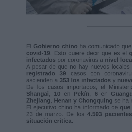
El
Gobierno chino
ha comunicado que
covid-19
. Esto quiere decir que es el
q
infectados
por coronavirus a
nivel loca
A pesar de que no hay nuevos locales 
registrado 39
casos con coronavi
ascienden a
353 los infectados
y
nuev
De los casos importados, el Ministe
Shangai,
10
en
Pekín
,
6
en
Guang
Zhejiang, Henan y Chongquing
se ha 
El ejecutivo chino ha informado de
que
23 de marzo. De los
4.593
pacientes
situación crítica.