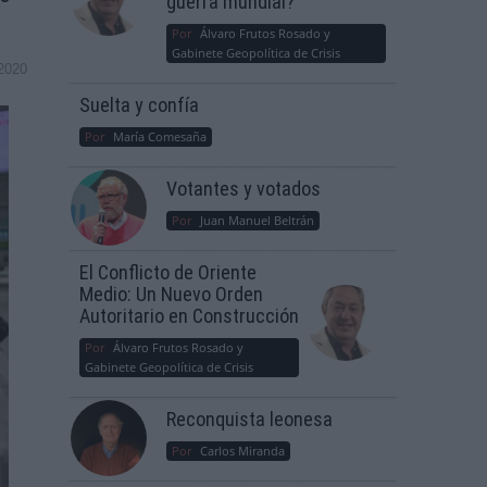
guerra mundial?
Por
Álvaro Frutos Rosado y
Gabinete Geopolítica de Crisis
2020
Suelta y confía
Por
María Comesaña
Votantes y votados
Por
Juan Manuel Beltrán
El Conflicto de Oriente
Medio: Un Nuevo Orden
Autoritario en Construcción
Por
Álvaro Frutos Rosado y
Gabinete Geopolítica de Crisis
Reconquista leonesa
Por
Carlos Miranda