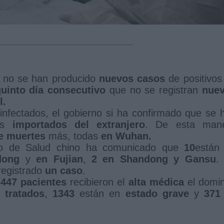
 no se han producido
nuevos casos
de positivos
uinto día consecutivo
que no se registran
nue
l.
infectados, el gobierno si ha confirmado que se 
rus
importados del extranjero
. De esta man
e muertes
más, todas
en Wuhan.
rio de Salud chino ha comunicado que
10
están
dong
y
en Fujian
,
2 en Shandong y Gansu
.
registrado
un caso
.
 447 pacientes
recibieron el
alta médica
el domi
 tratados
,
1343
están en
estado grave
y
37