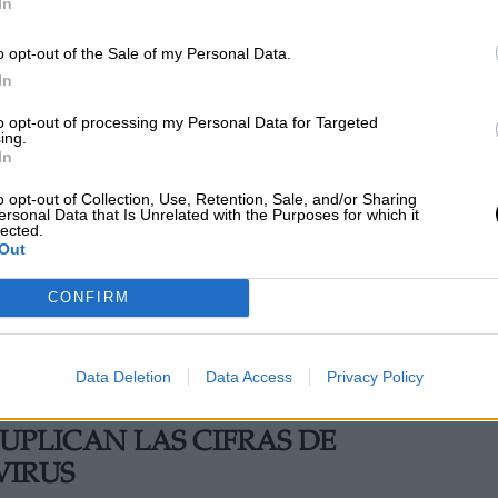
In
o opt-out of the Sale of my Personal Data.
In
to opt-out of processing my Personal Data for Targeted
ing.
In
o opt-out of Collection, Use, Retention, Sale, and/or Sharing
s
Aumentan las cifras Covid tras el fin de
ersonal Data that Is Unrelated with the Purposes for which it
lected.
las mascarillas en interiores
Out
CONFIRM
Data Deletion
Data Access
Privacy Policy
DUPLICAN LAS CIFRAS DE
VIRUS