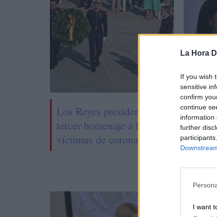
La Hora Di
If you wish 
sensitive in
confirm you
continue se
Los Reyes presiden el
Despu
information 
tercer homenaje a las
una c
further disc
víctimas de coronavirus
espec
participants
Downstream 
recom
de alt
Persona
I want t