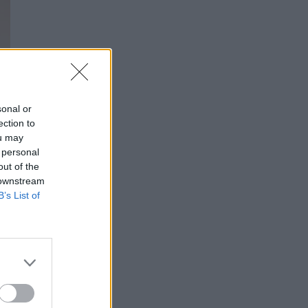
sonal or
ection to
ou may
 personal
out of the
 downstream
B’s List of