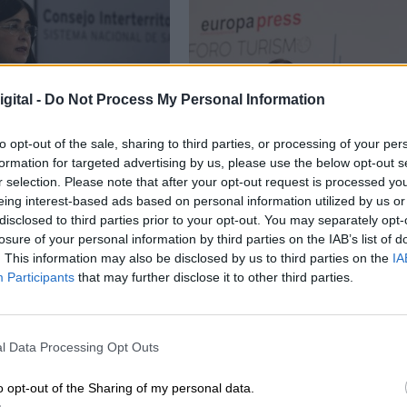
gital -
Do Not Process My Personal Information
to opt-out of the sale, sharing to third parties, or processing of your per
formation for targeted advertising by us, please use the below opt-out s
r selection. Please note that after your opt-out request is processed y
eing interest-based ads based on personal information utilized by us or
és de verano habrá
Se podrá viajar a España
disclosed to third parties prior to your opt-out. You may separately opt-
uarta vacuna,
sin certificado Covid
losure of your personal information by third parties on the IAB’s list of
ialmente
. This information may also be disclosed by us to third parties on the
IA
Participants
that may further disclose it to other third parties.
endada a personas
o riesgo
l Data Processing Opt Outs
o opt-out of the Sharing of my personal data.