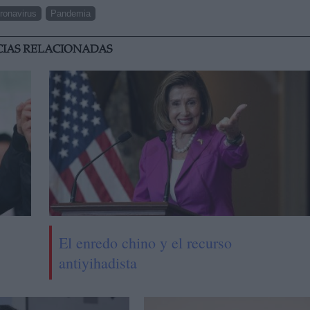
ronavirus
Pandemia
CIAS RELACIONADAS
El enredo chino y el recurso
antiyihadista