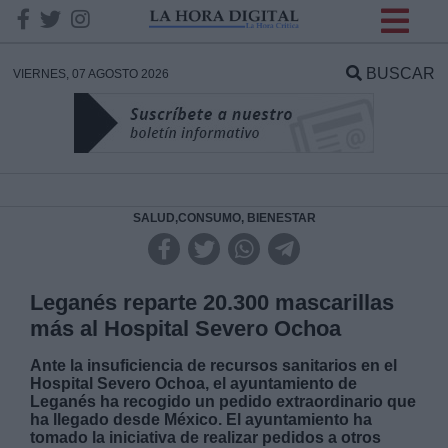
INFORMACION SOBRE LA
PROTECCIÓN DE TUS
BUSCAR
VIERNES, 07 AGOSTO 2026
DATOS
Responsable:
Finalidad:
SALUD,CONSUMO, BIENESTAR
Datos tratados:
Leganés reparte 20.300 mascarillas
más al Hospital Severo Ochoa
Legitimación:
Ante la insuficiencia de recursos sanitarios en el
Hospital Severo Ochoa, el ayuntamiento de
Leganés ha recogido un pedido extraordinario que
Destinatarios:
ha llegado desde México. El ayuntamiento ha
tomado la iniciativa de realizar pedidos a otros