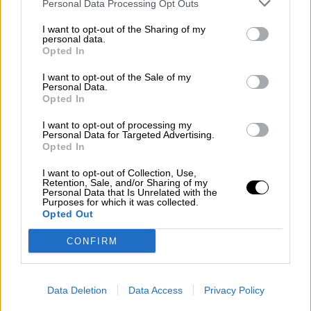
Personal Data Processing Opt Outs
I want to opt-out of the Sharing of my
Clara Campoamor: Mi sueño,
personal data.
mi pesadilla
Opted In
Por
María Pérez Herrero
I want to opt-out of the Sale of my
Personal Data.
Opted In
I want to opt-out of processing my
Personal Data for Targeted Advertising.
NOTICIAS MAS VISTAS
Opted In
I want to opt-out of Collection, Use,
Retention, Sale, and/or Sharing of my
Personal Data that Is Unrelated with the
Purposes for which it was collected.
Opted Out
SALUD,CONSUMO, BIENESTAR
CONFIRM
Margarita, la octogenaria que cose 50
Data Deletion
Data Access
Privacy Policy
mascarillas al día para ayudar a la