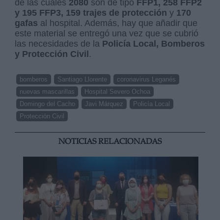
de las cuales
2080
son de tipo
FFP1, 258 FFP2
y 195 FFP3, 159
trajes de protección
y
170
gafas
al hospital. Además, hay que añadir que
este material se entregó una vez que se cubrió
las necesidades de la
Policía Local, Bomberos
y Protección Civil
.
bomberos
Santiago Llorente
coronavirus Leganés
nuevas mascarillas
Hospital Severo Ochoa
Domingo del Cacho
Javi Márquez
Policía Local
Protección Civil
NOTICIAS RELACIONADAS