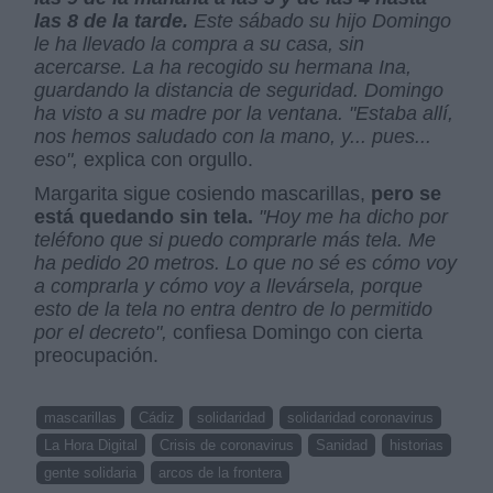
las 8 de la tarde.
Este sábado su hijo Domingo
le ha llevado la compra a su casa, sin
acercarse. La ha recogido su hermana Ina,
guardando la distancia de seguridad. Domingo
ha visto a su madre por la ventana. "Estaba allí,
nos hemos saludado con la mano, y... pues...
eso",
explica con orgullo.
Margarita sigue cosiendo mascarillas,
pero se
está quedando sin tela.
"Hoy me ha dicho por
teléfono que si puedo comprarle más tela. Me
ha pedido 20 metros. Lo que no sé es cómo voy
a comprarla y cómo voy a llevársela, porque
esto de la tela no entra dentro de lo permitido
por el decreto",
confiesa Domingo con cierta
preocupación.
mascarillas
Cádiz
solidaridad
solidaridad coronavirus
La Hora Digital
Crisis de coronavirus
Sanidad
historias
gente solidaria
arcos de la frontera