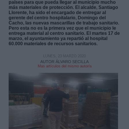
países para que pueda llegar al municipio mucho
más materiales de protección.
El alcalde, Santiago
Llorente, ha sido el encargado de entregar al
gerente del centro hospitalario, Domingo del
Cacho, las nuevas mascarillas de trabajo sanitario.
Pero esta no es la primera vez que el municipio le
entrega material al centro sanitario. El martes 17 de
marzo, el ayuntamiento ya repartió al hospital
Derechos:
60.000 materiales de recursos sanitarios.
link
LUNES, 23 MARZO 2020
AUTOR ÁLVARO SECILLA
Información adicional
Mas artículos del mismo autor/a
link