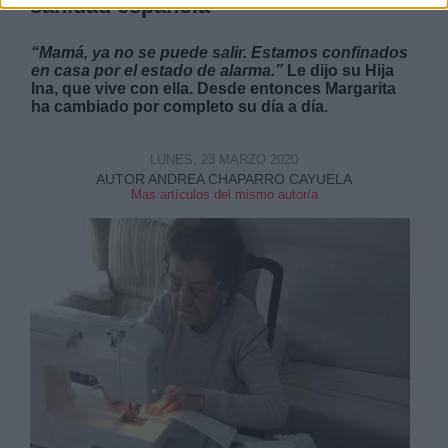
sanidad española
“Mamá, ya no se puede salir. Estamos confinados
en casa por el estado de alarma.”
Le dijo su Hija
Ina, que vive con ella. Desde entonces Margarita
ha cambiado por completo su día a día.
LUNES, 23 MARZO 2020
AUTOR ANDREA CHAPARRO CAYUELA
Mas artículos del mismo autor/a