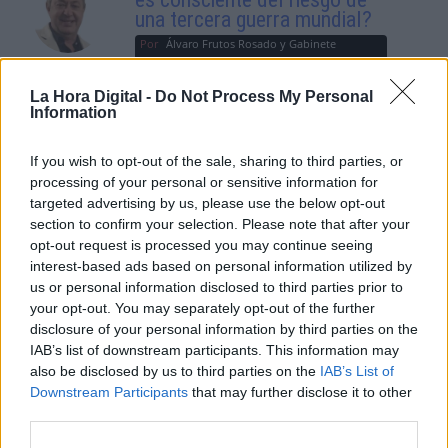
una tercera guerra mundial?
Por
Álvaro Frutos Rosado y Gabinete
Geopolítica de Crisis
La Hora Digital -
Do Not Process My Personal
Information
Suelta y confía
Por
María Comesaña
If you wish to opt-out of the sale, sharing to third parties, or
processing of your personal or sensitive information for
Votantes y votados
targeted advertising by us, please use the below opt-out
section to confirm your selection. Please note that after your
Por
Juan Manuel Beltrán
opt-out request is processed you may continue seeing
interest-based ads based on personal information utilized by
El Conflicto de Oriente Medio:
us or personal information disclosed to third parties prior to
Un Nuevo Orden Autoritario
your opt-out. You may separately opt-out of the further
en Construcción
disclosure of your personal information by third parties on the
Por
Álvaro Frutos Rosado y Gabinete
IAB’s list of downstream participants. This information may
Geopolítica de Crisis
also be disclosed by us to third parties on the
IAB’s List of
Downstream Participants
that may further disclose it to other
third parties.
Reconquista leonesa
Por
Carlos Miranda