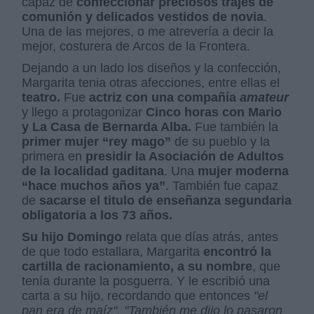
capaz de
confeccionar preciosos trajes de
comunión y delicados vestidos de novia
.
Una de las mejores, o me atrevería a decir la
mejor, costurera de Arcos de la Frontera.
Dejando a un lado los diseños y la confección,
Margarita tenia otras afecciones, entre ellas el
teatro.
Fue
actriz con una compañía
amateur
y llego a protagonizar
Cinco horas con Mario
y La Casa de Bernarda Alba.
Fue también la
primer mujer “rey mago”
de su pueblo y la
primera en
presidir la Asociación de Adultos
de la localidad gaditana
. Una
mujer moderna
“hace muchos años ya”
. También fue capaz
de
sacarse el titulo de enseñanza segundaria
obligatoria a los 73 años.
Su hijo Domingo
relata que días atrás, antes
de que todo estallara, Margarita
encontró la
cartilla de racionamiento, a su nombre
, que
tenía durante la posguerra. Y le escribió una
carta a su hijo, recordando que entonces
"el
pan era de maíz". "También me dijo lo pasaron