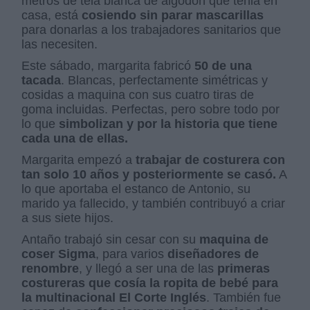
metros de tela blanca de algodón que tenia en
casa, está
cosiendo sin parar mascarillas
para donarlas a los trabajadores sanitarios que
las necesiten.
Este sábado, margarita fabricó
50 de una
tacada
. Blancas, perfectamente simétricas y
cosidas a maquina con sus cuatro tiras de
goma incluidas. Perfectas, pero sobre todo por
lo que
simbolizan y por la historia que tiene
cada una de ellas.
Margarita empezó a
trabajar de costurera con
tan solo 10 años y posteriormente se casó.
A
lo que aportaba el estanco de Antonio, su
marido ya fallecido, y también contribuyó a criar
a sus siete hijos.
Antaño trabajó sin cesar con su
maquina de
coser Sigma
, para varios
diseñadores de
renombre
, y llegó a ser una de las
primeras
costureras que cosía la ropita de bebé para
la multinacional El Corte Inglés
. También fue