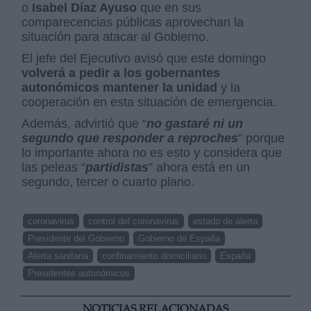
o
Isabel Díaz Ayuso
que en sus
comparecencias públicas aprovechan la
situación para atacar al Gobierno.
El jefe del Ejecutivo avisó que este domingo
volverá a pedir a los gobernantes
autonómicos mantener la unidad
y la
cooperación en esta situación de emergencia.
Además, advirtió que “
no gastaré ni un
segundo que responder a reproches
” porque
lo importante ahora no es esto y considera que
las peleas “
partidistas
” ahora está en un
segundo, tercer o cuarto plano.
coronavirus
control del coronavirus
estado de alerta
Presidente del Gobierno
Gobierno de España
Alerta sanitaria
confinamiento domiciliario
España
Presidentes autonómicos
NOTICIAS RELACIONADAS