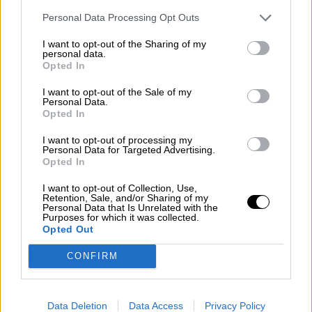
Personal Data Processing Opt Outs
I want to opt-out of the Sharing of my
personal data.
Opted In
I want to opt-out of the Sale of my
Personal Data.
Opted In
Mario García de Castro: "Todas
I want to opt-out of processing my
estas conquistas siguen siendo un
Personal Data for Targeted Advertising.
Opted In
camino abierto para el mañana"
I want to opt-out of Collection, Use,
Retention, Sale, and/or Sharing of my
Personal Data that Is Unrelated with the
Purposes for which it was collected.
Opted Out
CONFIRM
Data Deletion
Data Access
Privacy Policy