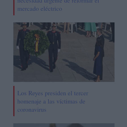
necesidad urgente de reformar el
mercado eléctrico
Los Reyes presiden el tercer
homenaje a las víctimas de
coronavirus