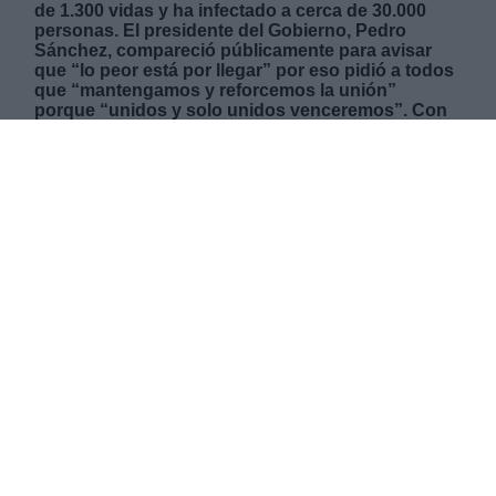
de 1.300 vidas y ha infectado a cerca de 30.000
personas. El presidente del Gobierno, Pedro
Sánchez, compareció públicamente para avisar
que “lo peor está por llegar” por eso pidió a todos
que “mantengamos y reforcemos la unión”
porque “unidos y solo unidos venceremos”. Con
una talante sobrio y sombrío, pero esperanzador,
el jefe del Ejecutivo pidió moral de victoria a toda
la población y garantizó que tanto él como el
equipo que le acompaña están danto lo mejor de
sí mismos para tomar las mejores decisiones.
Sánchez aseguró que se está haciendo todo lo
posible para garantizar protecciones sanitarias
para todos los que lo necesiten y para realizar test
masivos que es la mejor forma de saber la
expansión real del virus para pararlo.
DOMINGO, 22 MARZO 2020
AUTOR LA HORA DIGITAL
Mas artículos del mismo autor/a