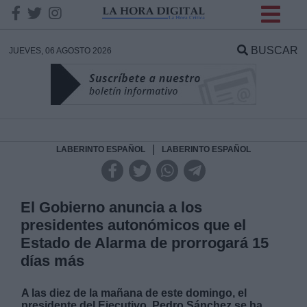
INFORMACION SOBRE LA
PROTECCIÓN DE TUS
BUSCAR
JUEVES, 06 AGOSTO 2026
DATOS
Responsable:
Finalidad:
|
LABERINTO ESPAÑOL
LABERINTO ESPAÑOL
Datos tratados:
El Gobierno anuncia a los
presidentes autonómicos que el
Estado de Alarma de prorrogará 15
Legitimación:
días más
Destinatarios:
A las diez de la mañana de este domingo, el
presidente del Ejecutivo, Pedro Sánchez se ha