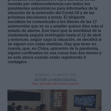
reunido por videoconferencia con todos los
presidentes autonómicos para informarles de la
situación de la extensión del Covid-19 y de las
próximas decisiones a tomar. El dirigente
socialista ha comunicado a los líderes de las 17
autonomías que se va a ampliar quince días más el
estado de alarma. Eso hace que la movilidad de la
Derechos:
ciudadanía seguirá restringida hasta el 12 de abril
y entonces, según vaya la situación, se decidirá si
se siguen con estas medidas. Hay que tener en
link
cuenta, que, en China, epicentro de la pandemia,
siguen confinados en sus casas tras dos meses y
Información adicional
es solo ahora cuando están registrando 0
link
contagios.
DOMINGO, 22 MARZO 2020
AUTOR LA HORA DIGITAL
Mas artículos del mismo autor/a