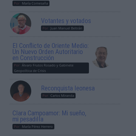
Por
María Comesaña
Votantes y votados
Por
Juan Manuel Beltrán
El Conflicto de Oriente Medio:
Un Nuevo Orden Autoritario
en Construcción
Por
Álvaro Frutos Rosado y Gabinete
Geopolítica de Crisis
Reconquista leonesa
Por
Carlos Miranda
Clara Campoamor: Mi sueño,
mi pesadilla
Por
María Pérez Herrero