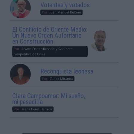
Votantes y votados
Por
Juan Manuel Beltrán
El Conflicto de Oriente Medio:
Un Nuevo Orden Autoritario
en Construcción
Por
Álvaro Frutos Rosado y Gabinete
Geopolítica de Crisis
Reconquista leonesa
Por
Carlos Miranda
Clara Campoamor: Mi sueño,
mi pesadilla
Por
María Pérez Herrero