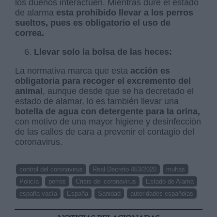
los dueños interactúen. Mientras dure el estado
de alarma
esta prohibido llevar a los perros
sueltos, pues es obligatorio el uso de
correa.
Llevar solo la bolsa de las heces:
La normativa marca que esta
acción es
obligatoria para recoger el excremento del
animal
, aunque desde que se ha decretado el
estado de alamar, lo es también llevar una
botella de agua con detergente para la orina,
con motivo de una mayor higiene y desinfección
de las calles de cara a prevenir el contagio del
coronavirus.
control del coronavirus
Real Decreto 463/2020
multas
Policía
perros
Crisis del coronavirus
Estado de Alama
españa vacía
España
Sanidad
autoridades españolas