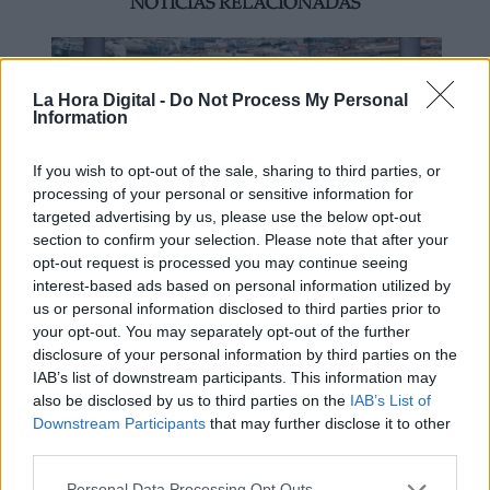
NOTICIAS RELACIONADAS
La Hora Digital -
Do Not Process My Personal
Information
If you wish to opt-out of the sale, sharing to third parties, or
processing of your personal or sensitive information for
targeted advertising by us, please use the below opt-out
section to confirm your selection. Please note that after your
opt-out request is processed you may continue seeing
interest-based ads based on personal information utilized by
Mario García de Castro: "Todas
us or personal information disclosed to third parties prior to
your opt-out. You may separately opt-out of the further
estas conquistas siguen siendo un
disclosure of your personal information by third parties on the
camino abierto para el mañana"
IAB’s list of downstream participants. This information may
also be disclosed by us to third parties on the
IAB’s List of
Downstream Participants
that may further disclose it to other
third parties.
Personal Data Processing Opt Outs