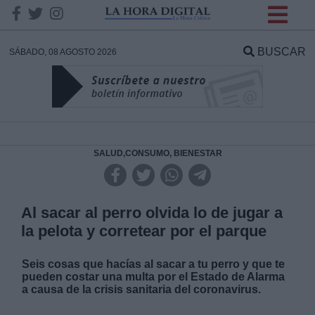
INFORMACION SOBRE LA
PROTECCIÓN DE TUS
BUSCAR
SÁBADO, 08 AGOSTO 2026
DATOS
Responsable:
Finalidad:
SALUD,CONSUMO, BIENESTAR
Datos tratados:
Al sacar al perro olvida lo de jugar a
la pelota y corretear por el parque
Legitimación:
Seis cosas que hacías al sacar a tu perro y que te
pueden costar una multa por el Estado de Alarma
Destinatarios:
a causa de la crisis sanitaria del coronavirus.