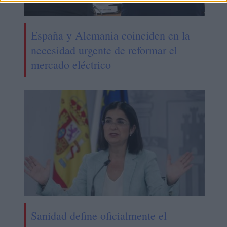
España y Alemania coinciden en la
necesidad urgente de reformar el
mercado eléctrico
Sanidad define oficialmente el