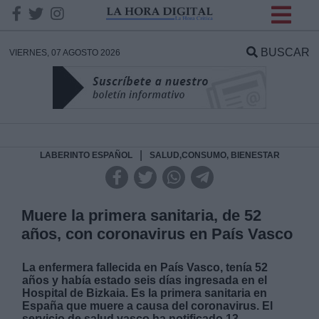
INFORMACION SOBRE LA
PROTECCIÓN DE TUS
BUSCAR
VIERNES, 07 AGOSTO 2026
DATOS
Responsable:
Finalidad:
|
LABERINTO ESPAÑOL
SALUD,CONSUMO, BIENESTAR
Datos tratados:
Muere la primera sanitaria, de 52
años, con coronavirus en País Vasco
Legitimación:
La enfermera fallecida en País Vasco, tenía 52
años y había estado seis días ingresada en el
Destinatarios:
Hospital de Bizkaia. Es la primera sanitaria en
España que muere a causa del coronavirus. El
servicio de salud vasco ha notificado 13