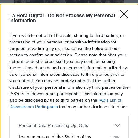
La Hora Digital -
Do Not Process My Personal
Information
Esperamos que Pedro Sánchez
recupere el sentido de sus palabras
If you wish to opt-out of the sale, sharing to third parties, or
processing of your personal or sensitive information for
targeted advertising by us, please use the below opt-out
section to confirm your selection. Please note that after your
opt-out request is processed you may continue seeing
interest-based ads based on personal information utilized by
us or personal information disclosed to third parties prior to
your opt-out. You may separately opt-out of the further
disclosure of your personal information by third parties on the
IAB’s list of downstream participants. This information may
also be disclosed by us to third parties on the
IAB’s List of
Downstream Participants
that may further disclose it to other
third parties.
España y Alemania coinciden en la
Personal Data Processing Opt Outs
necesidad urgente de reformar el
I want to opt-out of the Sharing of my