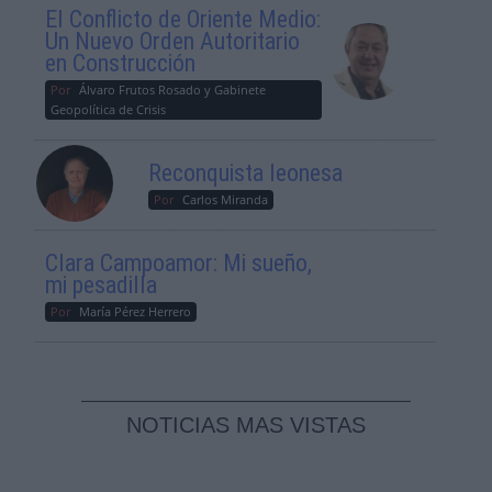
El Conflicto de Oriente Medio:
Un Nuevo Orden Autoritario
en Construcción
Por
Álvaro Frutos Rosado y Gabinete
Geopolítica de Crisis
Reconquista leonesa
Por
Carlos Miranda
Clara Campoamor: Mi sueño,
mi pesadilla
Por
María Pérez Herrero
NOTICIAS MAS VISTAS