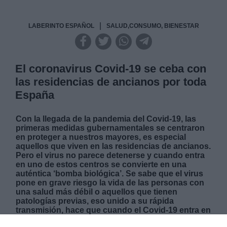
|
LABERINTO ESPAÑOL
SALUD,CONSUMO, BIENESTAR
El coronavirus Covid-19 se ceba con
las residencias de ancianos por toda
España
Con la llegada de la pandemia del Covid-19, las
primeras medidas gubernamentales se centraron
en proteger a nuestros mayores, es especial
aquellos que viven en las residencias de ancianos.
Pero el virus no parece detenerse y cuando entra
en uno de estos centros se convierte en una
auténtica ‘bomba biológica’. Se sabe que el virus
pone en grave riesgo la vida de las personas con
una salud más débil o aquellos que tienen
patologías previas, eso unido a su rápida
transmisión, hace que cuando el Covid-19 entra en
una residencia se expande sin remisión causando