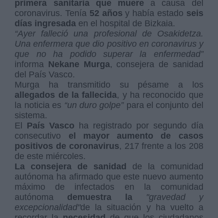
primera sanitaria
que muere
a causa del
coronavirus. Tenía
52 años
y había estado
seis
días ingresada
en el hospital de Bizkaia.
“Ayer falleció una profesional de Osakidetza.
Una enfermera que dio positivo en coronavirus y
que no ha podido superar la enfermedad”
informa
Nekane Murga
, consejera de sanidad
del País Vasco.
Murga ha transmitido su pésame a los
allegados de la fallecida
, y ha reconocido que
la noticia es
“un duro golpe”
para el conjunto del
sistema.
El
País Vasco
ha registrado por segundo día
consecutivo
el mayor aumento de casos
positivos de coronavirus
, 217 frente a los 208
de este miércoles.
La consejera de sanidad
de la comunidad
autónoma ha afirmado que este nuevo aumento
máximo de infectados en la comunidad
autónoma
demuestra
la
"gravedad y
excepcionalidad"
de la situación y ha vuelto a
recordar la
necesidad
de que los ciudadanos