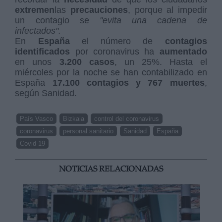
extremen
las
precauciones
, porque al impedir
un contagio se
"evita una cadena de
infectados".
En
España
el número de
contagios
identificados
por coronavirus ha
aumentado
en unos
3.200 casos
, un 25%. Hasta el
miércoles por la noche se han contabilizado en
España
17.100 contagios y 767 muertes
,
según Sanidad.
País Vasco
Bizkaia
control del coronavirus
coronavirus
personal sanitario
Sanidad
España
Covid 19
NOTICIAS RELACIONADAS