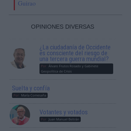
Guirao
OPINIONES DIVERSAS
¿La ciudadanía de Occidente
es consciente del riesgo de
una tercera guerra mundial?
Por
Álvaro Frutos Rosado y Gabinete
Geopolítica de Crisis
Suelta y confía
Por
María Comesaña
Votantes y votados
Por
Juan Manuel Beltrán