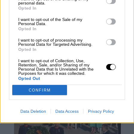
personal data.
mercado eléctrico
Opted In
I want to opt-out of the Sale of my
Personal Data.
Opted In
I want to opt-out of processing my
Personal Data for Targeted Advertising.
Opted In
I want to opt-out of Collection, Use,
Retention, Sale, and/or Sharing of my
Personal Data that Is Unrelated with the
Purposes for which it was collected.
Opted Out
CONFIRM
Sanidad define oficialmente el
concepto de covid persistente
Data Deletion
Data Access
Privacy Policy